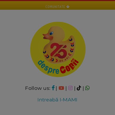
COMUNITATE
Follow us:
|
|
|
|
Intreabă I-MAMI