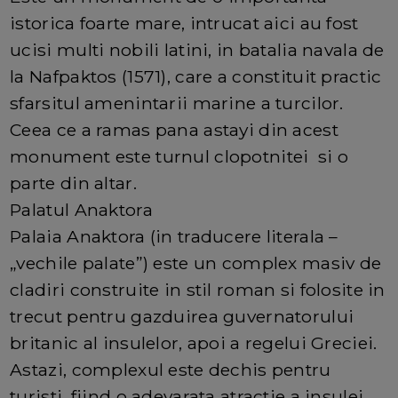
istorica foarte mare, intrucat aici au fost
ucisi multi nobili latini, in batalia navala de
la Nafpaktos (1571), care a constituit practic
sfarsitul amenintarii marine a turcilor.
Ceea ce a ramas pana astayi din acest
monument este turnul clopotnitei si o
parte din altar.
Palatul Anaktora
Palaia Anaktora (in traducere literala –
„vechile palate”) este un complex masiv de
cladiri construite in stil roman si folosite in
trecut pentru gazduirea guvernatorului
britanic al insulelor, apoi a regelui Greciei.
Astazi, complexul este dechis pentru
turisti, fiind o adevarata atractie a insulei.