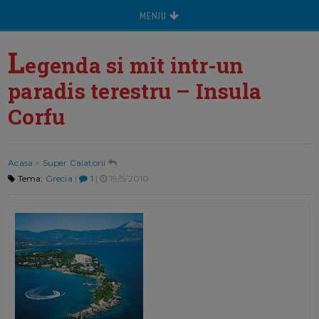
MENIU
L
egenda si mit intr-un
paradis terestru – Insula
Corfu
Acasa
>
Super Calatorii
Tema:
Grecia
|
1
|
19/5/2010