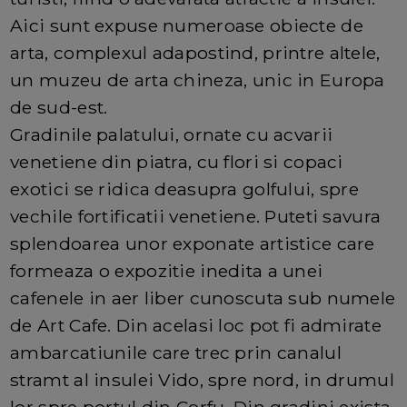
Aici sunt expuse numeroase obiecte de
arta, complexul adapostind, printre altele,
un muzeu de arta chineza, unic in Europa
de sud-est.
Gradinile palatului, ornate cu acvarii
venetiene din piatra, cu flori si copaci
exotici se ridica deasupra golfului, spre
vechile fortificatii venetiene. Puteti savura
splendoarea unor exponate artistice care
formeaza o expozitie inedita a unei
cafenele in aer liber cunoscuta sub numele
de Art Cafe. Din acelasi loc pot fi admirate
ambarcatiunile care trec prin canalul
stramt al insulei Vido, spre nord, in drumul
lor spre portul din Corfu. Din gradini exista