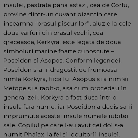
insulei, pastrata pana astazi, cea de Corfu,
provine dintr-un cuvant bizantin care
inseamna “orasul piscurilor”, aluzie la cele
doua varfuri din orasul vechi, cea
greceasca, Kerkyra, este legata de doua
simboluri marine foarte cunoscute –
Poseidon si Asopos. Conform legendei,
Poseidon s-a indragostit de frumoasa
nimfa Korkyra, fiica lui Asopus si a nimfei
Metope si a rapit-o, asa cum procedau in
general zeii. Korkyra a fost dusa intr-o
insula fara nume, iar Poseidon a decis sa ii
imprumute acestei insule numele iubitei
sale. Copilul pe care l-au avut cei doi s-a
numit Phaiax, la fel si locuitorii insulei.