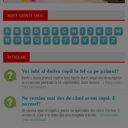
INDEX CUVINTE CHEIE
A
B
C
D
E
F
G
H
I
J
K
L
M
N
O
P
Q
R
S
T
U
V
X
Y
Z
ÎNTREBARI
Voi iubi al doilea copil la fel ca pe primul?
Pentru mine primul copil a fost foarte dorit, după ani de așteptări
și o sarcină pierduta la 16 săptămâni. Sunt însărc... |
Raspunde |
Vezi raspunsuri
Ne certăm mai des de când avem copil. E
normal?
De când a apărut copilul, parcă ne aprindem din orice. Un ton. O
remarcă. Cine s-a trezit din nou noaptea trecuta.... |
Raspunde |
Vezi raspunsuri