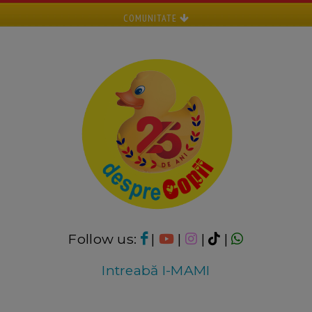
COMUNITATE
Follow us:
|
|
|
|
Intreabă I-MAMI