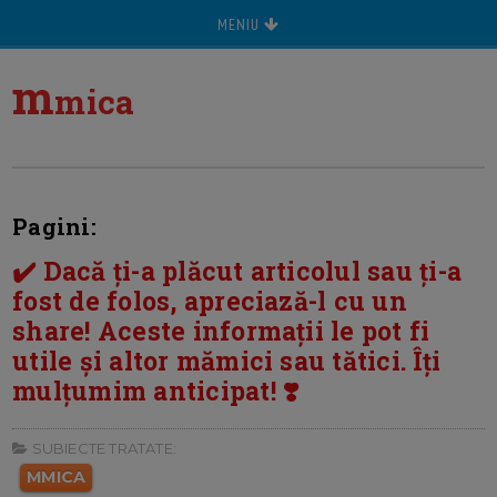
MENIU
m
mica
Pagini:
✔️ Dacă ți-a plăcut articolul sau ți-a
fost de folos, apreciază-l cu un
share! Aceste informații le pot fi
utile și altor mămici sau tătici. Îți
mulțumim anticipat! ❣️
SUBIECTE TRATATE:
MMICA