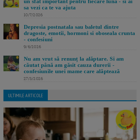
un sfat important pentru fiecare luna - si ai
sa vezi ca te va ajuta
10/7/2026
Depresia postnatala sau baletul dintre
dragoste, emotii, hormoni si oboseala crunta
- confesiuni
9/6/2026
Nu am vrut să renunț la alăptare. Si am
căutat până am găsit cauza durerii -
confesiunile unei mame care alăptează
27/3/2026
ULTIMILE ARTICOLE