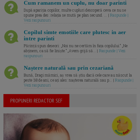
Cum ramanem un cuplu, nu doar parinti
După apariția copiilor, multe cupluri descoperă ceva ce nu se
spune prea des: relația se mută pe plan secund. ... |
Raspunde |
Vezi raspunsuri
Copilul simte emotiile care plutesc in aer
intre parinti
Părinții spun deseori: „Noi nu ne certăm în fața copilului.” „Ne
abținem, ca să fie liniște.” „Avem grijă să... |
Raspunde | Vezi
raspunsuri
Naștere naturală sau prin cezariană
Bună, Dragi mămici, aș vrea să știu dacă cele care au născut la
peste 38 de ani, ce ați ales: nașterea naturală sau p... |
Raspunde |
Vezi raspunsuri
PROPUNERI REDACTOR SEF