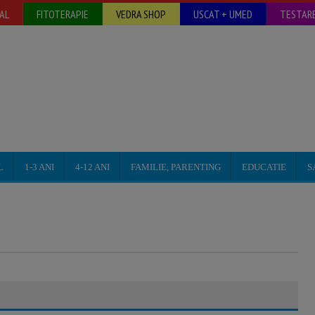
AL
FITOTERAPIE
VEDRA SHOP
USCAT + UMED
TESTARE
L
1-3 ANI
4-12 ANI
FAMILIE, PARENTING
EDUCATIE
S