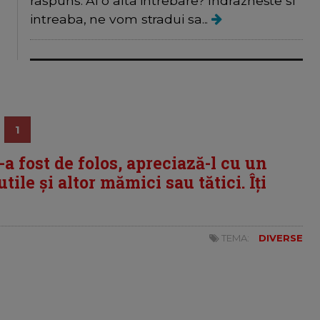
raspuns. Ai o alta intrebare? Indrazneste si
intreaba, ne vom stradui sa...
1
i-a fost de folos, apreciază-l cu un
tile și altor mămici sau tătici. Îți
TEMA:
DIVERSE