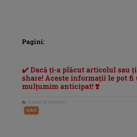
Pagini:
✔️ Dacă ți-a plăcut articolul sau ț
share! Aceste informații le pot fi u
mulțumim anticipat! ❣️
SUBIECTE TRATATE:
Q&A