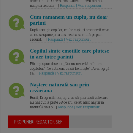
orice. Un ton. O remarcă. Cine s-a trezit din nou
noaptea trecuta.... |
Raspunde | Vezi raspunsuri
Cum ramanem un cuplu, nu doar
parinti
După apariția copiilor, multe cupluri descoperă ceva
ce nu se spune prea des: relația se mută pe plan
secund. ... |
Raspunde | Vezi raspunsuri
Copilul simte emotiile care plutesc
in aer intre parinti
Părinții spun deseori: „Noi nu ne certăm în fața
copilului.” „Ne abținem, ca să fie liniște.” „Avem grijă
să... |
Raspunde | Vezi raspunsuri
Naștere naturală sau prin
cezariană
Bună, Dragi mămici, aș vrea să știu dacă cele care
au născut la peste 38 de ani, ce ați ales: nașterea
naturală sau p... |
Raspunde | Vezi raspunsuri
PROPUNERI REDACTOR SEF