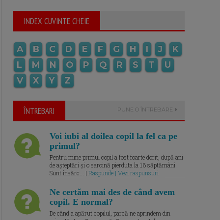
INDEX CUVINTE CHEIE
A
B
C
D
E
F
G
H
I
J
K
L
M
N
O
P
Q
R
S
T
U
V
X
Y
Z
ÎNTREBARI
PUNE O ÎNTREBARE
Voi iubi al doilea copil la fel ca pe
primul?
Pentru mine primul copil a fost foarte dorit, după ani
de așteptări și o sarcină pierduta la 16 săptămâni.
Sunt însărc... |
Raspunde | Vezi raspunsuri
Ne certăm mai des de când avem
copil. E normal?
De când a apărut copilul, parcă ne aprindem din