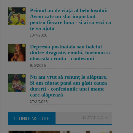
Primul an de viață al bebelușului:
Avem cate un sfat important
pentru fiecare luna - si ai sa vezi ca
te va ajuta
10/7/2026
Depresia postnatala sau baletul
dintre dragoste, emotii, hormoni si
oboseala crunta - confesiuni
9/6/2026
Nu am vrut să renunț la alăptare.
Si am căutat până am găsit cauza
durerii - confesiunile unei mame
care alăptează
27/3/2026
ULTIMILE ARTICOLE
NOUTATI AICI