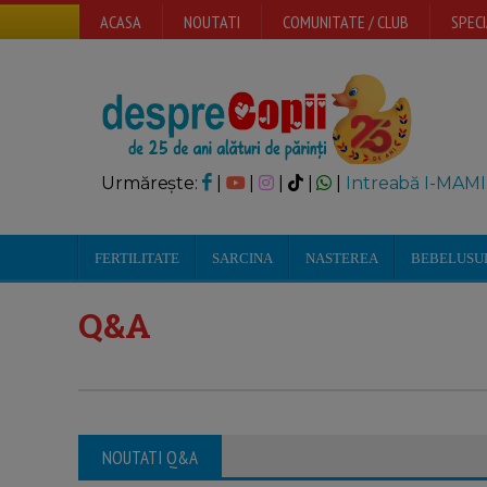
ACASA
NOUTATI
COMUNITATE / CLUB
SPECI
Urmărește:
|
|
|
|
|
Intreabă I-MAMI
FERTILITATE
SARCINA
NASTEREA
BEBELUSU
Q&A
NOUTATI Q&A