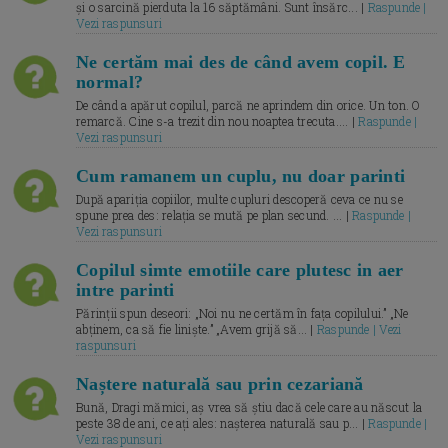
și o sarcină pierduta la 16 săptămâni. Sunt însărc... |
Raspunde |
Vezi raspunsuri
Ne certăm mai des de când avem copil. E
normal?
De când a apărut copilul, parcă ne aprindem din orice. Un ton. O
remarcă. Cine s-a trezit din nou noaptea trecuta.... |
Raspunde |
Vezi raspunsuri
Cum ramanem un cuplu, nu doar parinti
După apariția copiilor, multe cupluri descoperă ceva ce nu se
spune prea des: relația se mută pe plan secund. ... |
Raspunde |
Vezi raspunsuri
Copilul simte emotiile care plutesc in aer
intre parinti
Părinții spun deseori: „Noi nu ne certăm în fața copilului.” „Ne
abținem, ca să fie liniște.” „Avem grijă să... |
Raspunde | Vezi
raspunsuri
Naștere naturală sau prin cezariană
Bună, Dragi mămici, aș vrea să știu dacă cele care au născut la
peste 38 de ani, ce ați ales: nașterea naturală sau p... |
Raspunde |
Vezi raspunsuri