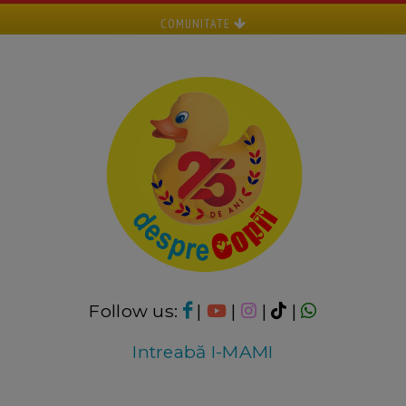
COMUNITATE
Follow us:
|
|
|
|
Intreabă I-MAMI