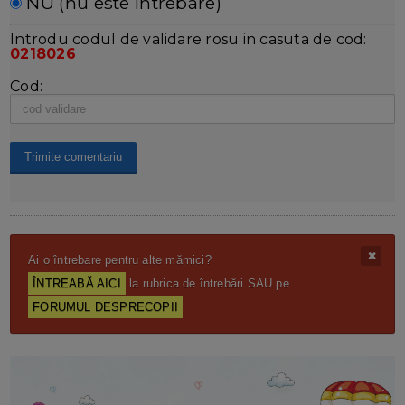
NU (nu este întrebare)
Introdu codul de validare rosu in casuta de cod:
0218026
Cod:
Ai o întrebare pentru alte mămici?
ÎNTREABĂ AICI
la rubrica de întrebări SAU pe
FORUMUL DESPRECOPII