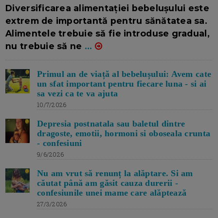
16/7/2026
AUTOR: EDITOR DC.
Diversificarea alimentației bebelușului este
extrem de importantă pentru sănătatea sa.
Alimentele trebuie să fie introduse gradual,
nu trebuie să ne
...
Primul an de viață al bebelușului: Avem cate
un sfat important pentru fiecare luna - si ai
sa vezi ca te va ajuta
10/7/2026
Depresia postnatala sau baletul dintre
dragoste, emotii, hormoni si oboseala crunta
- confesiuni
9/6/2026
Nu am vrut să renunț la alăptare. Si am
căutat până am găsit cauza durerii -
confesiunile unei mame care alăptează
27/3/2026