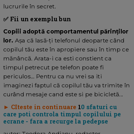
lucrurile în secret.
✅ Fii un exemplu bun
Copiii adoptă comportamentul părinților
lor.
Așa că lasă-ți telefonul deoparte când
copilul tău este în apropiere sau în timp ce
mănâncă. Arata-i ca esti constient ca
timpul petrecut pe telefon poate fi
periculos... Pentru ca nu vrei sa iti
imaginezi faptul că copilul tău va trimite în
curând mesaje cand este si pe bicicletă...
► CIteste in continuare
1
0 sfaturi cu
care poti controla timpul copilului pe
ecrane - fara a recurge la pedepse
autor: Teodora Andianu, redactor