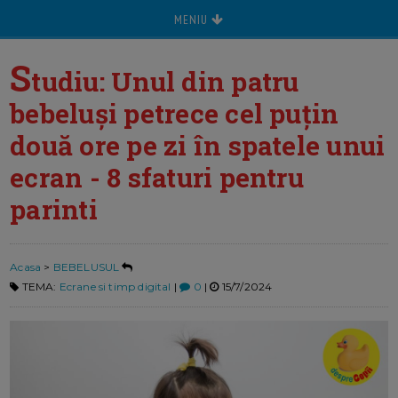
MENIU
S
tudiu: Unul din patru
bebeluși petrece cel puțin
două ore pe zi în spatele unui
ecran - 8 sfaturi pentru
parinti
Acasa
>
BEBELUSUL
TEMA:
Ecrane si timp digital
|
0
|
15/7/2024