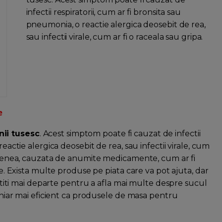
infectii respiratorii, cum ar fi bronsita sau
pneumonia, o reactie alergica deosebit de rea,
sau infectii virale, cum ar fi o raceala sau gripa.
e
nii tusesc
. Acest simptom poate fi cauzat de infectii
reactie alergica deosebit de rea, sau infectii virale, cum
asemenea, cauzata de anumite medicamente, cum ar fi
le. Exista multe produse pe piata care va pot ajuta, dar
 cititi mai departe pentru a afla mai multe despre sucul
 chiar mai eficient ca produsele de masa pentru