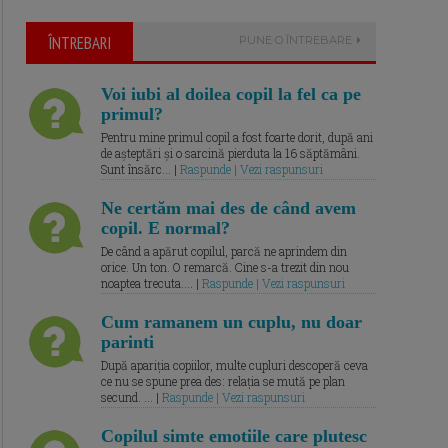
ÎNTREBARI
PUNE O ÎNTREBARE
Voi iubi al doilea copil la fel ca pe
primul?
Pentru mine primul copil a fost foarte dorit, după ani
de așteptări și o sarcină pierduta la 16 săptămâni.
Sunt însărc... |
Raspunde | Vezi raspunsuri
Ne certăm mai des de când avem
copil. E normal?
De când a apărut copilul, parcă ne aprindem din
orice. Un ton. O remarcă. Cine s-a trezit din nou
noaptea trecuta.... |
Raspunde | Vezi raspunsuri
Cum ramanem un cuplu, nu doar
parinti
După apariția copiilor, multe cupluri descoperă ceva
ce nu se spune prea des: relația se mută pe plan
secund. ... |
Raspunde | Vezi raspunsuri
Copilul simte emotiile care plutesc