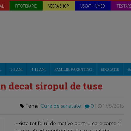
AL
FITOTERAPIE
VEDRA SHOP
USCAT + UMED
TESTARE
L
1-3 ANI
4-12 ANI
FAMILIE, PARENTING
EDUCATIE
S
n decat siropul de tuse
Tema:
Cure de sanatate
|
0
|
17/8/2015
Exista tot felul de motive pentru care oamenii
tusesc. Acest simptom poate fi cauzat de