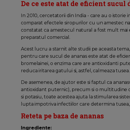
De ce este atat de eficient sucul
In 2010, cercetatorii din India - care au o istorie 
comparat efectele siropurilor cu un amestec natu
constatat ca amestecul natural a fost mult mai ef
preparatul comercial.
Acest lucru a starnit alte studii pe aceasta tema,
pentru care sucul de ananas este atat de eficie
bromelainei, o enzima care are antioxidanti puterni
reduca iritarea gatului si, astfel, calmeaza tusea.
De asemenea, de ajutor este si faptul ca ananasu
antioxidant puternic), precum si o multitudine 
si potasiu, toate acestea ajuta la stimularea si
lupta impotriva infectiilor care determina tusea,
Reteta pe baza de ananas
Ingrediente: