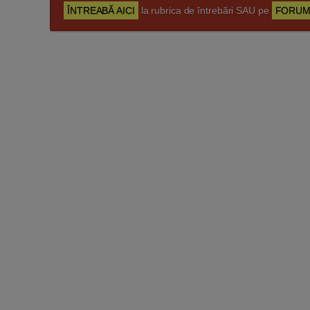
ÎNTREABĂ AICI
la rubrica de întrebări SAU pe
FORUM