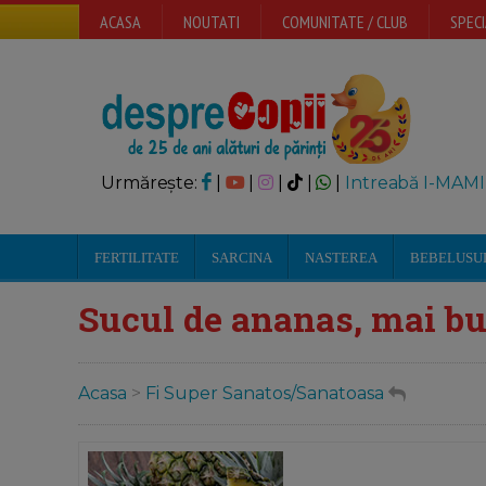
ACASA
NOUTATI
COMUNITATE / CLUB
SPECI
Urmărește:
|
|
|
|
|
Intreabă I-MAMI
FERTILITATE
SARCINA
NASTEREA
BEBELUSU
Sucul de ananas, mai bu
Acasa
>
Fi Super Sanatos/Sanatoasa