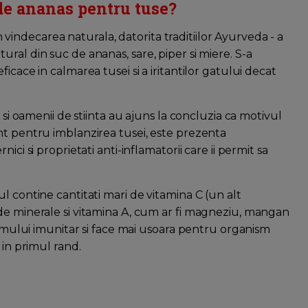
 de ananas pentru tuse?
in vindecarea naturala, datorita traditiilor Ayurveda - a
ral din suc de ananas, sare, piper si miere. S-a
icace in calmarea tusei si a iritantilor gatului decat
 si oamenii de stiinta au ajuns la concluzia ca motivul
nt pentru imblanzirea tusei, este prezenta
ci si proprietati anti-inflamatorii care ii permit sa
l contine cantitati mari de vitamina C (un alt
de minerale si vitamina A, cum ar fi magneziu, mangan
stemului imunitar si face mai usoara pentru organism
 in primul rand.