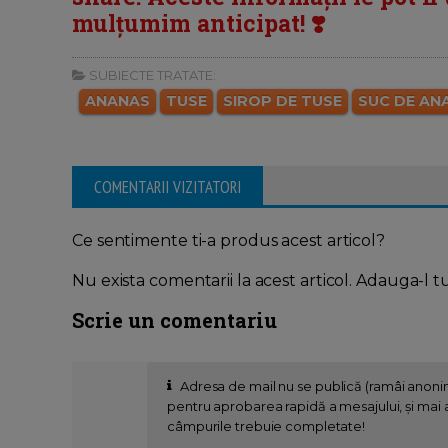
mulțumim anticipat! ❣️
SUBIECTE TRATATE:
ANANAS
TUSE
SIROP DE TUSE
SUC DE AN
COMENTARII VIZITATORI
Ce sentimente ti-a produs acest articol?
Nu exista comentarii la acest articol. Adauga-l t
Scrie un comentariu
Adresa de mail nu se publică (ramâi anon
pentru aprobarea rapidă a mesajului, și mai al
câmpurile trebuie completate!