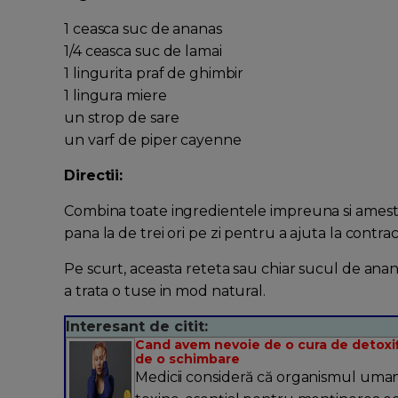
1 ceasca suc de ananas
1/4 ceasca suc de lamai
1 lingurita praf de ghimbir
1 lingura miere
un strop de sare
un varf de piper cayenne
Directii:
Combina toate ingredientele impreuna si amestec
pana la de trei ori pe zi pentru a ajuta la contra
Pe scurt, aceasta reteta sau chiar sucul de ana
a trata o tuse in mod natural.
Interesant de citit:
Cand avem nevoie de o cura de detoxifi
de o schimbare
Medicii consideră că organismul uma