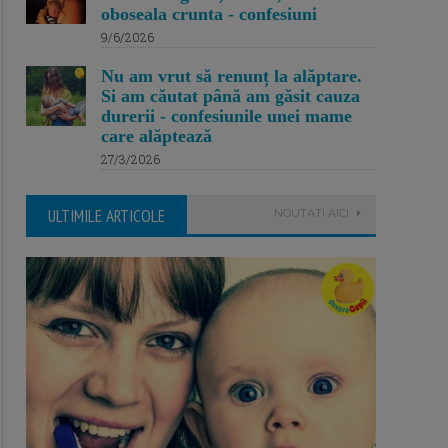
oboseala crunta - confesiuni
9/6/2026
Nu am vrut să renunț la alăptare.
Si am căutat până am găsit cauza
durerii - confesiunile unei mame
care alăptează
27/3/2026
ULTIMILE ARTICOLE
NOUTATI AICI