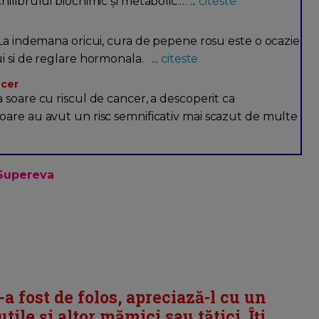
librului biochimic și metabolic.… ...
citeste
 La indemana oricui, cura de pepene rosu este o ocazie
i si de reglare hormonala. ...
citeste
ncer
 soare cu riscul de cancer, a descoperit ca
oare au avut un risc semnificativ mai scazut de multe
Supereva
i-a fost de folos, apreciază-l cu un
tile și altor mămici sau tătici. Îți