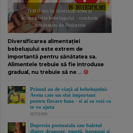
11 NU-uri in diversificarea și
alimentația bebelușului - conform
Academiei de Pediatrie
16/7/2026
AUTOR: EDITOR DC.
Diversificarea alimentației
bebelușului este extrem de
importantă pentru sănătatea sa.
Alimentele trebuie să fie introduse
gradual, nu trebuie să ne
...
Primul an de viață al bebelușului:
Avem cate un sfat important
pentru fiecare luna - si ai sa vezi ca
te va ajuta
10/7/2026
Depresia postnatala sau baletul
dintre dragoste, emotii, hormoni si