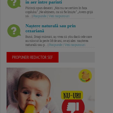
in aer intre parinti
Părinții spun deseori: „Noi nu ne certăm în fața
copilului.” „Ne abținem, ca să fie liniște.” „Avem grijă
să... |
Raspunde | Vezi raspunsuri
Naștere naturală sau prin
cezariană
Bună, Dragi mămici, aș vrea să știu dacă cele care
au născut la peste 38 de ani, ce ați ales: nașterea
naturală sau p... |
Raspunde | Vezi raspunsuri
PROPUNERI REDACTOR SEF