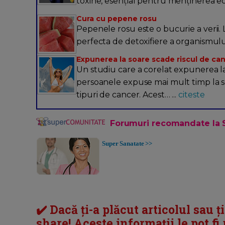
toxine, esențial pentru menținerea echi
Cura cu pepene rosu
Pepenele rosu este o bucurie a verii.
perfecta de detoxifiere a organismulu
Expunerea la soare scade riscul de ca
Un studiu care a corelat expunerea la
persoanele expuse mai mult timp la s
tipuri de cancer. Acest… ...
citeste
Forumuri recomandate la 
Super Sanatate >>
✔️ Dacă ți-a plăcut articolul sau ț
share! Aceste informații le pot fi u