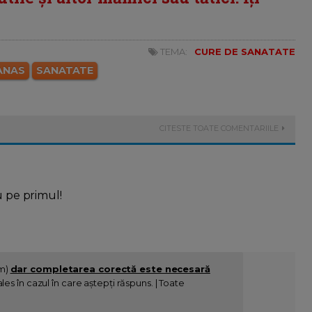
TEMA:
CURE DE SANATATE
ANAS
SANATATE
CITESTE TOATE COMENTARIILE
u pe primul!
im)
dar completarea corectă este necesară
es în cazul în care aștepți răspuns. | Toate