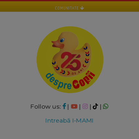
COMUNITATE
Follow us:
|
|
|
|
Intreabă I-MAMI