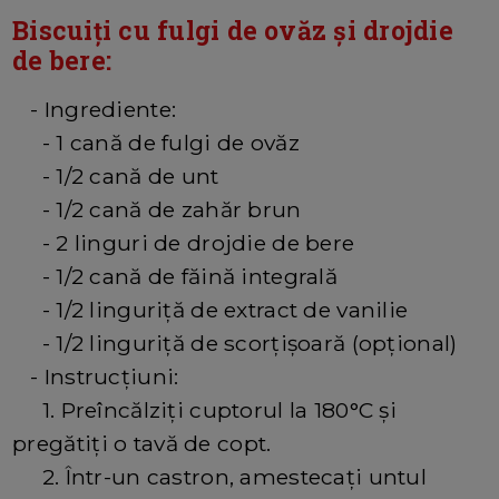
Biscuiți cu fulgi de ovăz și drojdie
de bere:
- Ingrediente:
- 1 cană de fulgi de ovăz
- 1/2 cană de unt
- 1/2 cană de zahăr brun
- 2 linguri de drojdie de bere
- 1/2 cană de făină integrală
- 1/2 linguriță de extract de vanilie
- 1/2 linguriță de scorțișoară (opțional)
- Instrucțiuni:
1. Preîncălziți cuptorul la 180°C și
pregătiți o tavă de copt.
2. Într-un castron, amestecați untul