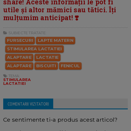
share! Aceste informații le pot fi
utile și altor mămici sau tătici. Îți
mulțumim anticipat! ❣️
SUBIECTE TRATATE:
FURSECURI
LAPTE MATERN
STIMULAREA LACTATIEI
ALAPTARE
LACTATIE
ALAPTARE
BISCUITI
FENICUL
TEMA:
STIMULAREA
LACTATIEI
COMENTARII VIZITATORI
Ce sentimente ti-a produs acest articol?