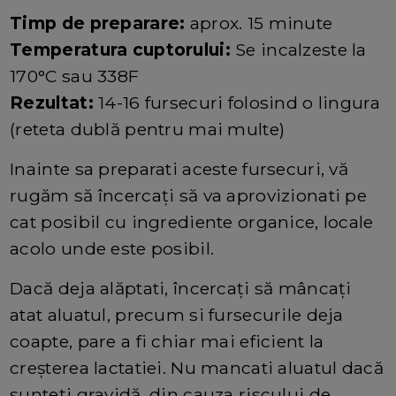
Timp de preparare:
aprox. 15 minute
Temperatura cuptorului:
Se incalzeste la
170°C sau 338F
Rezultat:
14-16 fursecuri folosind o lingura
(reteta dublă pentru mai multe)
Inainte sa preparati aceste fursecuri, vă
rugăm să încercați să va aprovizionati pe
cat posibil cu ingrediente organice, locale
acolo unde este posibil.
Dacă deja alăptati, încercați să mâncați
atat aluatul, precum si fursecurile deja
coapte, pare a fi chiar mai eficient la
creșterea lactatiei. Nu mancati aluatul dacă
sunteți gravidă, din cauza riscului de