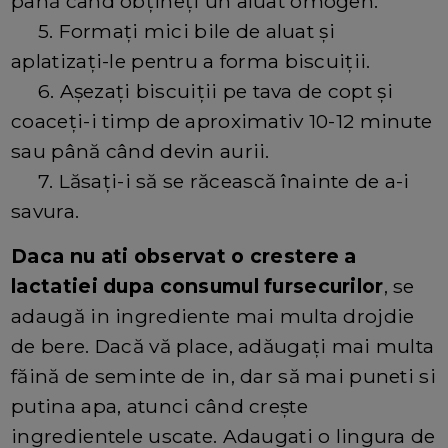
până când obțineți un aluat omogen.
5. Formați mici bile de aluat și
aplatizați-le pentru a forma biscuiții.
6. Așezați biscuiții pe tava de copt și
coaceți-i timp de aproximativ 10-12 minute
sau până când devin aurii.
7. Lăsați-i să se răcească înainte de a-i
savura.
Daca nu ati observat o crestere a
lactatiei dupa consumul fursecurilor
, se
adaugă in ingrediente mai multa drojdie
de bere. Dacă vă place, adăugați mai multa
făină de seminte de in, dar să mai puneti si
putina apa, atunci când crește
ingredientele uscate. Adaugati o lingura de