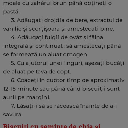
moale cu zahărul brun până obțineți o
pastă.
3. Adăugați drojdia de bere, extractul de
vanilie și scorțișoara și amestecați bine.
4. Adăugați fulgii de ovăz și făina
integrală și continuați să amestecați până
se formează un aluat omogen.
5. Cu ajutorul unei linguri, așezați bucăți
de aluat pe tava de copt.
6. Coaceți în cuptor timp de aproximativ
12-15 minute sau până când biscuiții sunt
aurii pe margini.
7. Lăsați-i să se răcească înainte de a-i
savura.
Biscuiți cu semințe de chia și