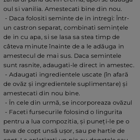
oul si vanilia. Amestecati bine din nou.
- Daca folositi seminte de in intregi: Într-
un castron separat, combinati semințele
de in cu apa, si se lasa sa stea timp de
câteva minute înainte de a le adăuga in
amestecul de mai sus. Daca semintele
sunt rasnite, adaugati-le direct in amestec.
- Adaugati ingredientele uscate (în afară
de ovăz și ingredientele suplimentare) și
amestecati din nou bine.
- În cele din urmă, se incorporeaza ovăzul
- Faceti fursecurile folosind o lingurita
pentru a lua compozitia, și puneți-le pe o
tava de copt unsă ușor, sau pe hartie de
copt. Le aplatizati un pic cu degetele sau