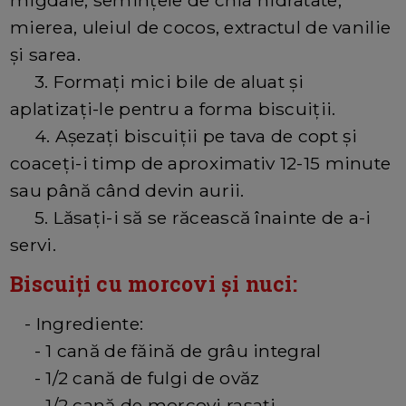
migdale, semințele de chia hidratate,
mierea, uleiul de cocos, extractul de vanilie
și sarea.
3. Formați mici bile de aluat și
aplatizați-le pentru a forma biscuiții.
4. Așezați biscuiții pe tava de copt și
coaceți-i timp de aproximativ 12-15 minute
sau până când devin aurii.
5. Lăsați-i să se răcească înainte de a-i
servi.
Biscuiți cu morcovi și nuci:
- Ingrediente:
- 1 cană de făină de grâu integral
- 1/2 cană de fulgi de ovăz
- 1/2 cană de morcovi rasați