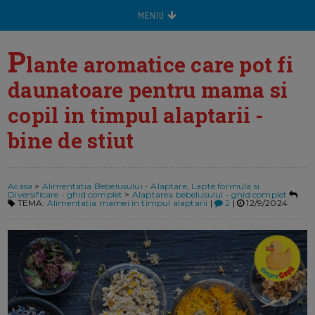
MENIU
P
lante aromatice care pot fi
daunatoare pentru mama si
copil in timpul alaptarii -
bine de stiut
Acasa
>
Alimentatia Bebelusului - Alaptare, Lapte formula si
Diversificare - ghid complet
>
Alaptarea bebelusului - ghid complet
TEMA:
Alimentatia mamei in timpul alaptarii
|
2
|
12/9/2024