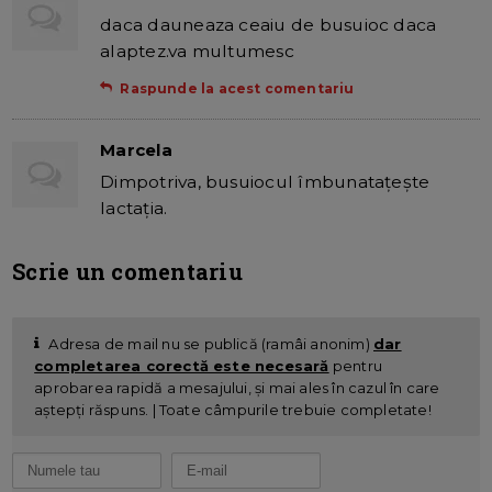
daca dauneaza ceaiu de busuioc daca
alaptez.va multumesc
Raspunde la acest comentariu
Marcela
Dimpotriva, busuiocul îmbunataţeşte
lactaţia.
Scrie un comentariu
Adresa de mail nu se publică (ramâi anonim)
dar
completarea corectă este necesară
pentru
aprobarea rapidă a mesajului, și mai ales în cazul în care
aștepți răspuns. | Toate câmpurile trebuie completate!