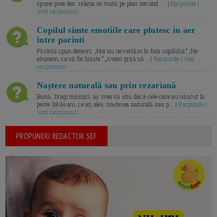
spune prea des: relația se mută pe plan secund. ... |
Raspunde |
Vezi raspunsuri
Copilul simte emotiile care plutesc in aer
intre parinti
Părinții spun deseori: „Noi nu ne certăm în fața copilului.” „Ne
abținem, ca să fie liniște.” „Avem grijă să... |
Raspunde | Vezi
raspunsuri
Naștere naturală sau prin cezariană
Bună, Dragi mămici, aș vrea să știu dacă cele care au născut la
peste 38 de ani, ce ați ales: nașterea naturală sau p... |
Raspunde |
Vezi raspunsuri
PROPUNERI REDACTOR SEF