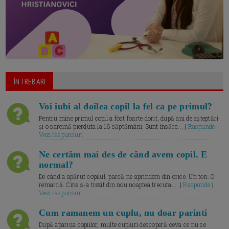
ÎNTREBARI
Voi iubi al doilea copil la fel ca pe primul?
Pentru mine primul copil a fost foarte dorit, după ani de așteptări
și o sarcină pierduta la 16 săptămâni. Sunt însărc... |
Raspunde |
Vezi raspunsuri
Ne certăm mai des de când avem copil. E
normal?
De când a apărut copilul, parcă ne aprindem din orice. Un ton. O
remarcă. Cine s-a trezit din nou noaptea trecuta.... |
Raspunde |
Vezi raspunsuri
Cum ramanem un cuplu, nu doar parinti
După apariția copiilor, multe cupluri descoperă ceva ce nu se