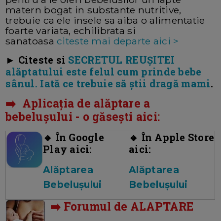
matern bogat in substante nutritive,
trebuie ca ele insele sa aiba o alimentatie
foarte variata, echilibrata si
sanatoasa
citeste mai departe aici >
► Citeste si
SECRETUL REUȘITEI
alăptatului este felul cum prinde bebe
sânul. Iată ce trebuie să știi dragă mami
.
➡️ Aplicația de alăptare a
bebelușului - o găsești aici:
🔸 În Google
🔸 În Apple Store
Play aici:
aici:
Alăptarea
Alăptarea
Bebelușului
Bebelușului
➡️ Forumul de ALAPTARE