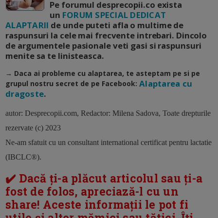
Pe forumul desprecopii.co exista
un
FORUM SPECIAL DEDICAT
ALAPTARII
de unde puteti afla o multime de
raspunsuri la cele mai frecvente intrebari. Dincolo
de argumentele pasionale veti gasi si raspunsuri
menite sa te linisteasca.
→ Daca ai probleme cu alaptarea, te asteptam pe
si
pe
Alaptarea cu
grupul nostru secret de pe Facebook:
dragoste
.
autor: Desprecopii.com, Redactor: Milena Sadova, Toate drepturile
rezervate (c) 2023
Ne-am sfatuit cu un consultant international certificat pentru lactatie
(IBCLC®).
✔️ Dacă ți-a plăcut articolul sau ți-a
fost de folos, apreciază-l cu un
share! Aceste informații le pot fi
utile și altor mămici sau tătici. Îți