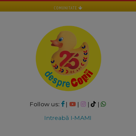
COMUNITATE
Follow us:
|
|
|
|
Intreabă I-MAMI