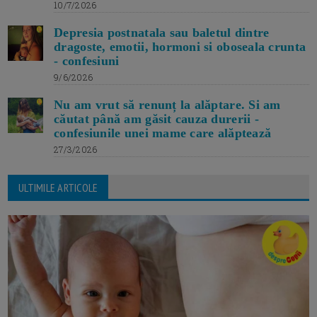
10/7/2026
Depresia postnatala sau baletul dintre
dragoste, emotii, hormoni si oboseala crunta
- confesiuni
9/6/2026
Nu am vrut să renunț la alăptare. Si am
căutat până am găsit cauza durerii -
confesiunile unei mame care alăptează
27/3/2026
ULTIMILE ARTICOLE