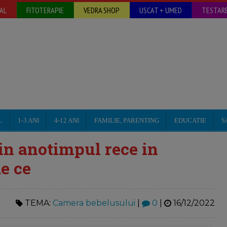
AL
FITOTERAPIE
VEDRA SHOP
USCAT + UMED
TESTARE
L
1-3 ANI
4-12 ANI
FAMILIE, PARENTING
EDUCATIE
S
 in anotimpul rece in
de ce
TEMA:
Camera bebelusului
|
0
|
16/12/2022