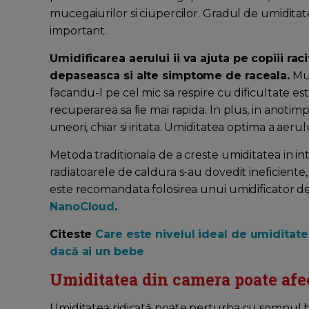
mucegaiurilor si ciupercilor. Gradul de umiditate 
important.
Umidificarea aerului ii va ajuta pe copiii rac
depaseasca si alte simptome de raceala.
Muc
facandu-l pe cel mic sa respire cu dificultate est
recuperarea sa fie mai rapida. In plus, in anotimpu
uneori, chiar si iritata. Umiditatea optima a aer
Metoda traditionala de a creste umiditatea in in
radiatoarele de caldura s-au dovedit ineficiente
este recomandata folosirea unui umidificator de
NanoCloud
.
Citeste
Care este nivelul ideal de umiditate
dacă ai un bebe
Umiditatea din camera poate afec
Umiditatea ridicată poate perturba cu somnul b