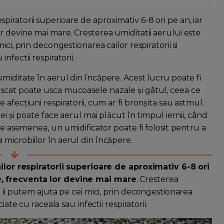
 respiratorii superioare de aproximativ 6-8 ori pe an, iar
r devine mai mare. Cresterea umiditatii aerului este
ci, prin decongestionarea cailor respiratorii si
fectii respiratorii.
miditate în aerul din încăpere. Acest lucru poate fi
scat poate usca mucoasele nazale și gâtul, ceea ce
afecțiuni respiratorii, cum ar fi bronșita sau astmul.
ei și poate face aerul mai plăcut în timpul iernii, când
De asemenea, un umidificator poate fi folosit pentru a
microbiilor în aerul din încăpere.
cailor respiratorii superioare de aproximativ 6-8 ori
e, frecventa lor devine mai mare
. Cresterea
e ii putem ajuta pe cei mici, prin decongestionarea
ate cu raceala sau infectii respiratorii.