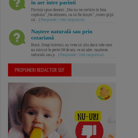
in aer intre parinti
Părinții spun deseori: „Noi nu ne certăm în fața
copilului.” „Ne abținem, ca să fie liniște.” „Avem grijă
să... |
Raspunde | Vezi raspunsuri
Naștere naturală sau prin
cezariană
Bună, Dragi mămici, aș vrea să știu dacă cele care
au născut la peste 38 de ani, ce ați ales: nașterea
naturală sau p... |
Raspunde | Vezi raspunsuri
PROPUNERI REDACTOR SEF