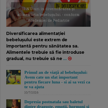
11 NU-uri in diversificarea și
alimentația bebelușului - conform
Academiei de Pediatrie
16/7/2026
AUTOR: EDITOR DC.
Diversificarea alimentației
bebelușului este extrem de
importantă pentru sănătatea sa.
Alimentele trebuie să fie introduse
gradual, nu trebuie să ne
...
Primul an de viață al bebelușului:
Avem cate un sfat important
pentru fiecare luna - si ai sa vezi ca
te va ajuta
10/7/2026
Depresia postnatala sau baletul
dintre dragoste, emotii, hormoni si