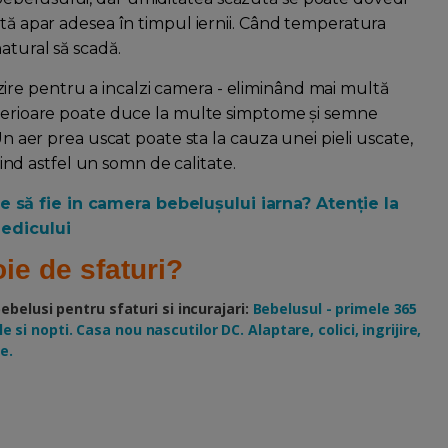
ută apar adesea în timpul iernii. Când temperatura
atural să scadă.
re pentru a incalzi camera - eliminând mai multă
interioare poate duce la multe simptome și semne
Un aer prea uscat poate sta la cauza unei pieli uscate,
enind astfel un somn de calitate.
 să fie in camera bebelușului iarna? Atenție la
medicului
ie de sfaturi?
elusi pentru sfaturi si incurajari:
Bebelusul - primele 365
e si nopti. Casa nou nascutilor DC. Alaptare, colici, ingrijire,
e.