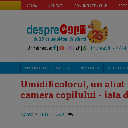
ACASA
NOUTATI
COMUNITATE / CLUB
SPECI
Urmărește:
|
|
|
|
|
Intreabă I-MAMI
FERTILITATE
SARCINA
NASTEREA
BEBELUSU
Umidificatorul, un aliat
camera copilului - iata 
Acasa
>
BEBELUSUL