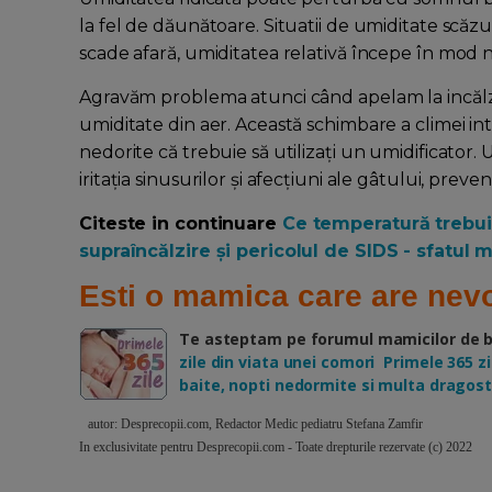
la fel de dăunătoare. Situatii de umiditate scăz
scade afară, umiditatea relativă începe în mod n
Agravăm problema atunci când apelam la incălzi
umiditate din aer. Această schimbare a climei 
nedorite că trebuie să utilizați un umidificator. 
iritația sinusurilor și afecțiuni ale gâtului, prev
Citeste in continuare
Ce temperatură trebuie
supraîncălzire și pericolul de SIDS - sfatul 
Esti o mamica care are nevo
Te asteptam pe forumul mamicilor de beb
zile din viata unei comori Primele 365 zil
baite, nopti nedormite si multa dragost
autor: Desprecopii.com, Redactor Medic pediatru Stefana Zamfir
In exclusivitate pentru Desprecopii.com - Toate drepturile rezervate (c) 2022