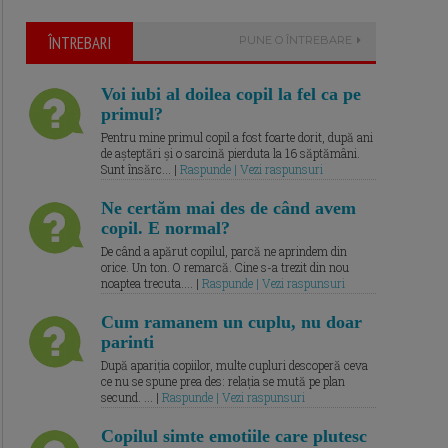
ÎNTREBARI
PUNE O ÎNTREBARE
Voi iubi al doilea copil la fel ca pe
primul?
Pentru mine primul copil a fost foarte dorit, după ani
de așteptări și o sarcină pierduta la 16 săptămâni.
Sunt însărc... |
Raspunde | Vezi raspunsuri
Ne certăm mai des de când avem
copil. E normal?
De când a apărut copilul, parcă ne aprindem din
orice. Un ton. O remarcă. Cine s-a trezit din nou
noaptea trecuta.... |
Raspunde | Vezi raspunsuri
Cum ramanem un cuplu, nu doar
parinti
După apariția copiilor, multe cupluri descoperă ceva
ce nu se spune prea des: relația se mută pe plan
secund. ... |
Raspunde | Vezi raspunsuri
Copilul simte emotiile care plutesc