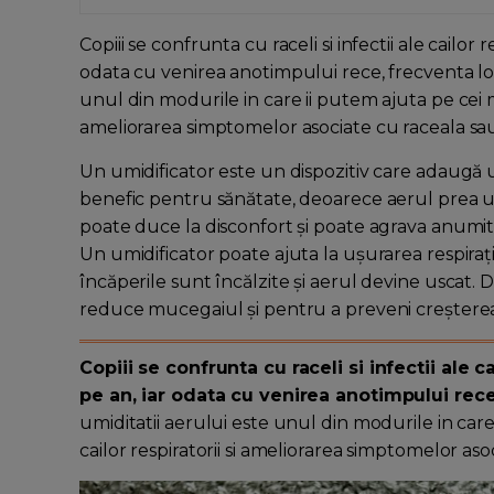
Copiii se confrunta cu raceli si infectii ale cailor
odata cu venirea anotimpului rece, frecventa lo
unul din modurile in care ii putem ajuta pe cei mi
ameliorarea simptomelor asociate cu raceala sau in
Un umidificator este un dispozitiv care adaugă u
benefic pentru sănătate, deoarece aerul prea u
poate duce la disconfort și poate agrava anumite 
Un umidificator poate ajuta la ușurarea respirați
încăperile sunt încălzite și aerul devine uscat. 
reduce mucegaiul și pentru a preveni creșterea 
Copiii se confrunta cu raceli si infectii ale 
pe an, iar odata cu venirea anotimpului rec
umiditatii aerului este unul din modurile in car
cailor respiratorii si ameliorarea simptomelor asoci