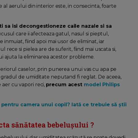
al aerului din interior este, in consecinta, foarte
iti sa isi decongestioneze caile nazale si sa
usul care ii afecteaza gatul, nasul si pieptul,
e inmuiat, fiind apoi mai usor de eliminat, iar
l rece si pielea are de suferit, fiind mai uscata si,
ului ajuta la eliminarea acestor probleme.
teriorul caselor, prin punerea unui vas cu apa pe
, gradul de umiditate neputand fi reglat. De aceea,
 aer cu vapori reci,
precum acest
model Philips
 pentru camera unui copil? Iată ce trebuie să știi
ta sănătatea bebelușului ?
ebelusului, dar umiditatea scăzută se poate dovedi