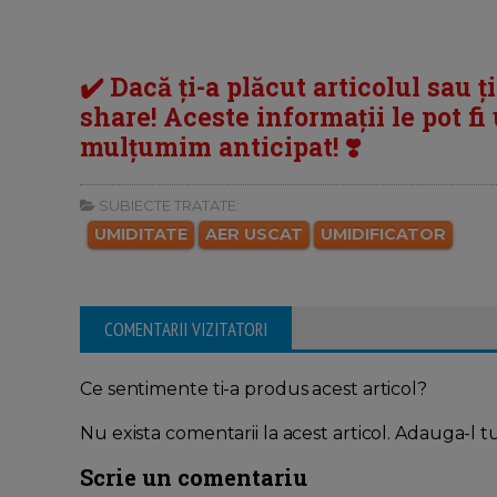
✔️ Dacă ți-a plăcut articolul sau ț
share! Aceste informații le pot fi u
mulțumim anticipat! ❣️
SUBIECTE TRATATE:
UMIDITATE
AER USCAT
UMIDIFICATOR
COMENTARII VIZITATORI
Ce sentimente ti-a produs acest articol?
Nu exista comentarii la acest articol. Adauga-l t
Scrie un comentariu