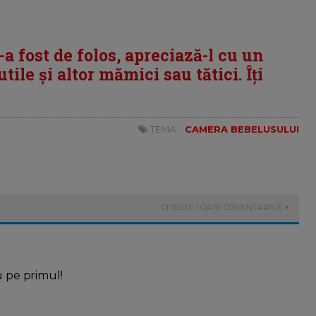
i-a fost de folos, apreciază-l cu un
tile și altor mămici sau tătici. Îți
TEMA:
CAMERA BEBELUSULUI
CITESTE TOATE COMENTARIILE
u pe primul!