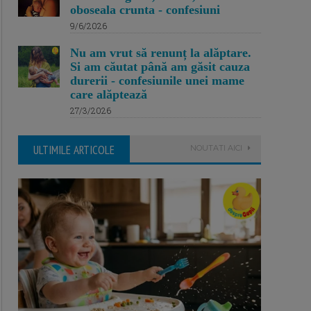
oboseala crunta - confesiuni
9/6/2026
Nu am vrut să renunț la alăptare.
Si am căutat până am găsit cauza
durerii - confesiunile unei mame
care alăptează
27/3/2026
ULTIMILE ARTICOLE
NOUTATI AICI