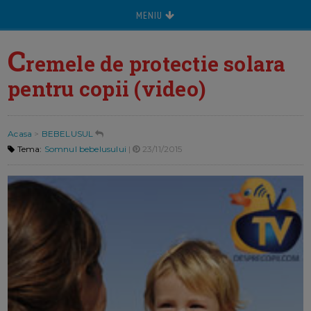
MENIU
C
remele de protectie solara
pentru copii (video)
Acasa
>
BEBELUSUL
Tema:
Somnul bebelusului
|
23/11/2015