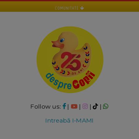
COMUNITATE
Follow us:
|
|
|
|
Intreabă I-MAMI