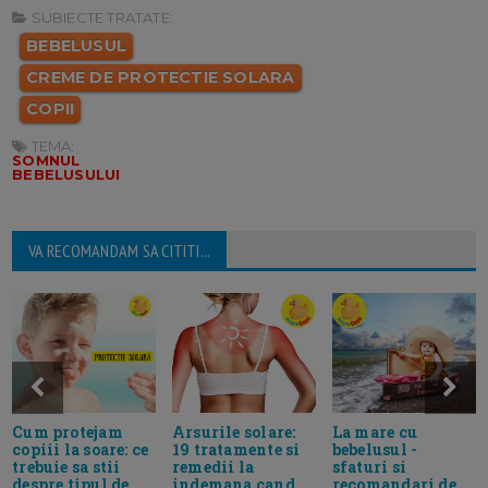
SUBIECTE TRATATE:
BEBELUSUL
CREME DE PROTECTIE SOLARA
COPII
TEMA:
SOMNUL
BEBELUSULUI
VA RECOMANDAM SA CITITI...
Cum protejam
Arsurile solare:
La mare cu
copiii la soare: ce
19 tratamente si
bebelusul -
trebuie sa stii
remedii la
sfaturi si
despre tipul de
indemana cand
recomandari de