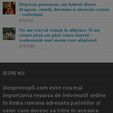
Depresia postnatala sau baletul dintre
dragoste, emotii, hormoni si oboseala crunta
- confesiuni
9/6/2026
Nu am vrut să renunț la alăptare. Si am
căutat până am găsit cauza durerii -
confesiunile unei mame care alăptează
27/3/2026
DESPRE NOI
Desprecopii.com este cea mai
importanta resursa de informatii online
in limba romana adresata parintilor si
celor care doresc sa intre in aceasta