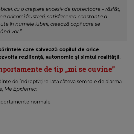
icei, cu o creștere excesiv de protectoare – răsfăț,
a oricărei frustrări, satisfacerea constantă a
cute în numele iubirii, creează copii care
se
când vor
.”
părintele care salvează copilul de orice
zvolta reziliență, autonomie și simțul realității.
mportamente de tip „mi se cuvine”
dințe de îndreptățire, iată câteva semnale de alarmă
e, Me Epidemic
:
mportamente normale.