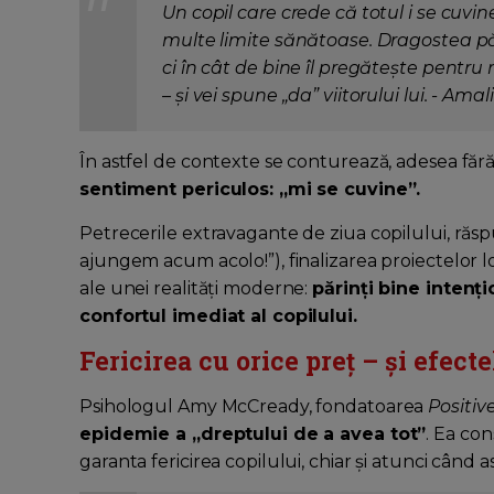
Un copil care crede că totul i se cuvi
multe limite sănătoase. Dragostea pă
ci în cât de bine îl pregătește pentru 
– și vei spune „da” viitorului lui. - Ama
În astfel de contexte se conturează, adesea fără
sentiment periculos: „mi se cuvine”.
Petrecerile extravagante de ziua copilului, răspu
ajungem acum acolo!”), finalizarea proiectelor lo
ale unei realități moderne:
părinți bine intenț
confortul imediat al copilului.
Fericirea cu orice preț – și efecte
Psihologul Amy McCready, fondatoarea
Positiv
epidemie a „dreptului de a avea tot”
. Ea con
garanta fericirea copilului, chiar și atunci când 