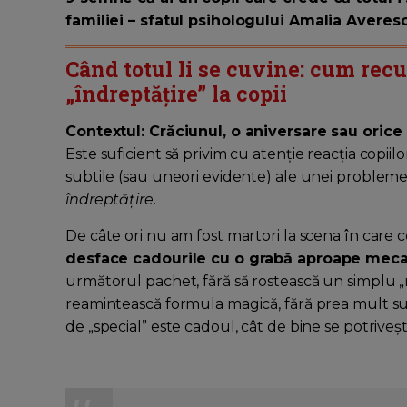
familiei – sfatul psihologului Amalia Averes
Când totul li se cuvine: cum rec
„îndreptățire” la copii
Contextul: Crăciunul, o aniversare sau orice
Este suficient să privim cu atenție reacția cop
subtile (sau uneori evidente) ale unei proble
îndreptățire
.
De câte ori nu am fost martori la scena în care co
desface cadourile cu o grabă aproape mec
următorul pachet, fără să rostească un simplu „
reamintească formula magică, fără prea mult succ
de „special” este cadoul, cât de bine se potriveș