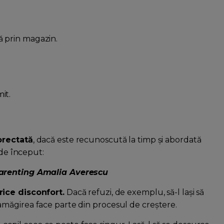
ă prin magazin.
it.
orectată
, dacă este recunoscută la timp și abordată
 de început:
parenting Amalia Averescu
rice disconfort.
Dacă refuzi, de exemplu, să-l lași să
măgirea face parte din procesul de creștere.