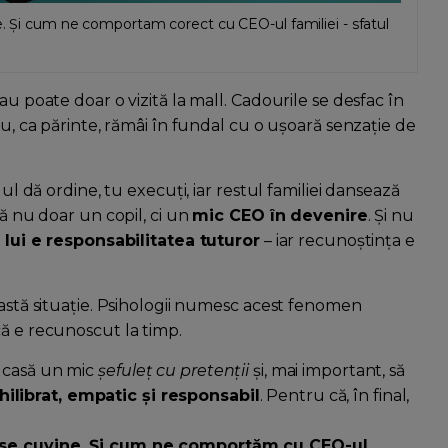
ne. Și cum ne comportam corect cu CEO-ul familiei - sfatul
au poate doar o vizită la mall. Cadourile se desfac în
tu, ca părinte, rămâi în fundal cu o ușoară senzație de
lul dă ordine, tu execuți, iar restul familiei dansează
ță nu doar un copil, ci un
mic CEO în devenire
. Și nu
a lui e responsabilitatea tuturor
– iar recunoștința e
eastă situație. Psihologii numesc acest fenomen
dacă e recunoscut la timp.
n casă un mic
șefuleț cu pretenții
și, mai important, să
ilibrat, empatic și responsabil
. Pentru că, în final,
 i se cuvine. Și cum ne comportăm cu CEO-ul