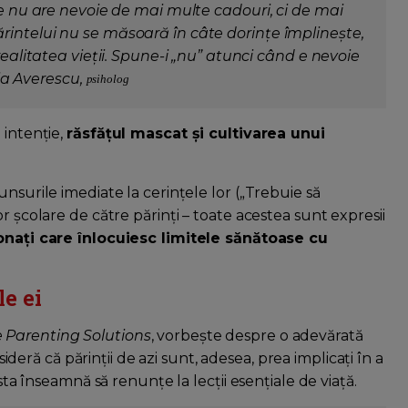
ne nu are nevoie de mai multe cadouri, ci de mai
rintelui nu se măsoară în câte dorințe împlinește,
realitatea vieții. Spune-i „nu” atunci când e nevoie
lia Averescu,
psiholog
 intenție,
răsfățul mascat și cultivarea unui
nsurile imediate la cerințele lor („Trebuie să
r școlare de către părinți – toate acestea sunt expresii
ionați care înlocuiesc limitele sănătoase cu
le ei
e Parenting Solutions
, vorbește despre o adevărată
sideră că părinții de azi sunt, adesea, prea implicați în a
asta înseamnă să renunțe la lecții esențiale de viață.