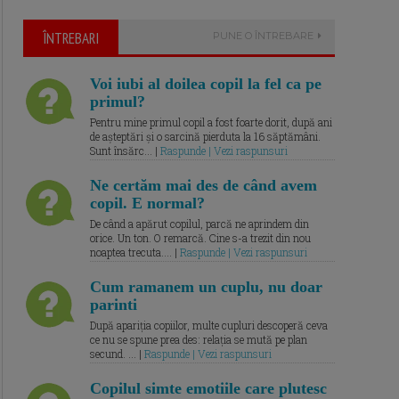
ÎNTREBARI
PUNE O ÎNTREBARE
Voi iubi al doilea copil la fel ca pe
primul?
Pentru mine primul copil a fost foarte dorit, după ani
de așteptări și o sarcină pierduta la 16 săptămâni.
Sunt însărc... |
Raspunde | Vezi raspunsuri
Ne certăm mai des de când avem
copil. E normal?
De când a apărut copilul, parcă ne aprindem din
orice. Un ton. O remarcă. Cine s-a trezit din nou
noaptea trecuta.... |
Raspunde | Vezi raspunsuri
Cum ramanem un cuplu, nu doar
parinti
După apariția copiilor, multe cupluri descoperă ceva
ce nu se spune prea des: relația se mută pe plan
secund. ... |
Raspunde | Vezi raspunsuri
Copilul simte emotiile care plutesc