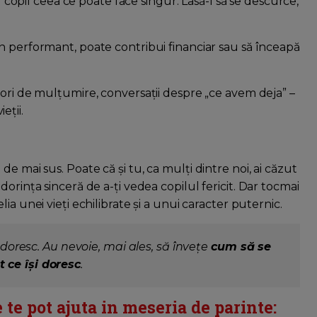
opil ceea ce poate face singur. Lasă-l să se descurce,
n performant, poate contribui financiar sau să înceapă
isori de mulțumire, conversații despre „ce avem deja” –
eții.
e mai sus. Poate că și tu, ca mulți dintre noi, ai căzut
orința sinceră de a-ți vedea copilul fericit. Dar tocmai
lia unei vieți echilibrate și a unui caracter puternic.
i doresc. Au nevoie, mai ales, să învețe
cum să se
 ce își doresc
.
 te pot ajuta in meseria de parinte: