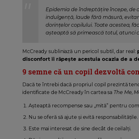
Epidemia de îndreptățire începe, de ob
indulgență, laude fără măsură, evitare
dorințelor copilului. Toate acestea, fă
așteaptă
să primească totul,
atunci 
McCready subliniază un pericol subtil, dar real:
disconfort îi răpește acestuia ocazia de a de
9 semne că un copil dezvoltă co
Dacă te întrebi dacă propriul copil prezintă ten
identificate de McCready în cartea sa
The Me, M
Așteaptă recompense sau „mită” pentru co
Nu se oferă să ajute și evită responsabilitățile.
Este mai interesat de sine decât de ceilalți.