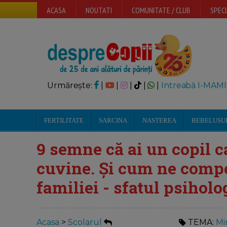
ACASA
NOUTATI
COMUNITATE / CLUB
SPECI
Urmărește:
|
|
|
|
|
Intreabă I-MAMI
FERTILITATE
SARCINA
NASTEREA
BEBELUSU
9 semne că ai un copil ca
cuvine. Și cum ne comp
familiei - sfatul psiholo
Acasa
>
Scolarul
TEMA:
Mi