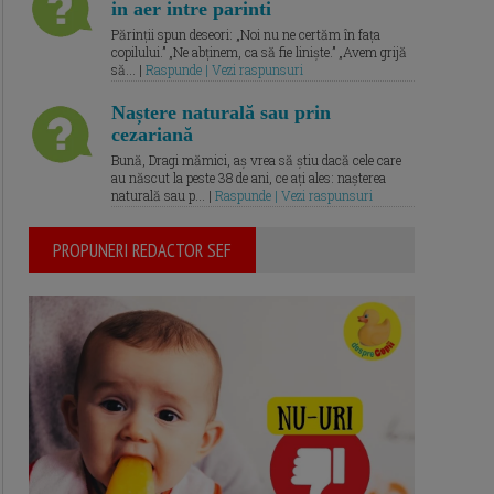
in aer intre parinti
Părinții spun deseori: „Noi nu ne certăm în fața
copilului.” „Ne abținem, ca să fie liniște.” „Avem grijă
să... |
Raspunde | Vezi raspunsuri
Naștere naturală sau prin
cezariană
Bună, Dragi mămici, aș vrea să știu dacă cele care
au născut la peste 38 de ani, ce ați ales: nașterea
naturală sau p... |
Raspunde | Vezi raspunsuri
PROPUNERI REDACTOR SEF