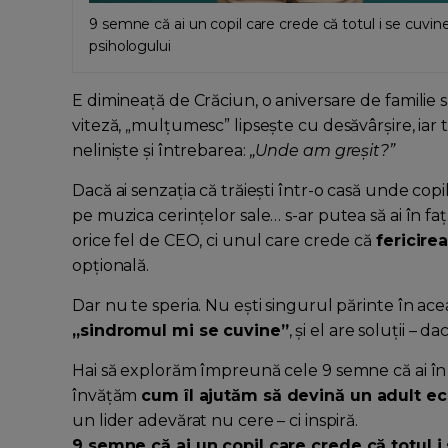
9 semne că ai un copil care crede că totul i se cuvi
psihologului
E dimineață de Crăciun, o aniversare de familie s
viteză, „mulțumesc” lipsește cu desăvârșire, iar 
neliniște și întrebarea:
„Unde am greșit?”
Dacă ai senzația că trăiești într-o casă unde copi
pe muzica cerințelor sale… s-ar putea să ai în fa
orice fel de CEO, ci unul care crede că
fericire
opțională.
Dar nu te speria. Nu ești singurul părinte în ac
„sindromul mi se cuvine”
, și el are soluții – 
Hai să explorăm împreună cele 9 semne că ai î
învățăm
cum îl ajutăm să devină un adult ech
un lider adevărat nu cere – ci inspiră.
9 semne că ai un copil care crede că totul