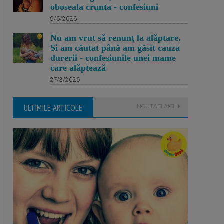
oboseala crunta - confesiuni
9/6/2026
Nu am vrut să renunț la alăptare.
Si am căutat până am găsit cauza
durerii - confesiunile unei mame
care alăptează
27/3/2026
ULTIMILE ARTICOLE
NOUTATI AICI