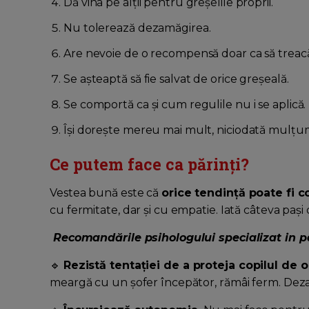
Dă vina pe alții pentru greșelile proprii.
Nu tolerează dezamăgirea.
Are nevoie de o recompensă doar ca să treac
Se așteaptă să fie salvat de orice greșeală.
Se comportă ca și cum regulile nu i se aplică.
Își dorește mereu mai mult, niciodată mulțum
Ce putem face ca părinți?
Vestea bună este că
orice tendință poate fi c
cu fermitate, dar și cu empatie. Iată câteva pași
Recomandările psihologului specializat in 
🔹
Rezistă tentației de a proteja copilul de o
meargă cu un șofer începător, rămâi ferm. Deza