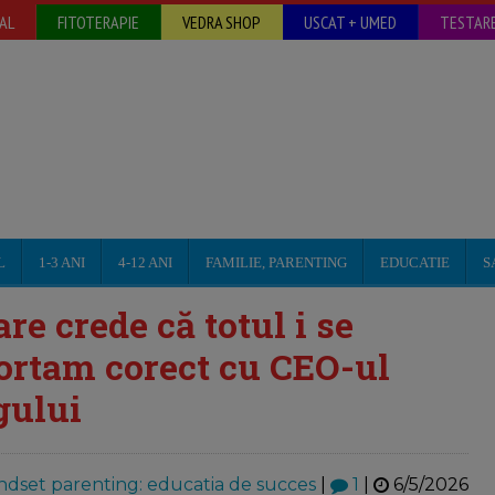
AL
FITOTERAPIE
VEDRA SHOP
USCAT + UMED
TESTARE
L
1-3 ANI
4-12 ANI
FAMILIE, PARENTING
EDUCATIE
S
re crede că totul i se
ortam corect cu CEO-ul
gului
ndset parenting: educatia de succes
|
1
|
6/5/2026