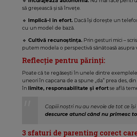
🔹
Încurajează autonomia.
Nu mai face pentru c
să greșească și să învețe.
🔹
Implică-l în efort.
Dacă își dorește un telefo
cu un model de bază.
🔹
Cultivă recunoștința.
Prin gesturi mici – scr
putem modela o perspectivă sănătoasă asupra vi
Reflecție pentru părinți:
Poate că te regăsești în unele dintre exemplele d
uneori în capcana de a spune „da” prea des, din d
în
limite, responsabilitate și efort
se află teme
Copiii noștri nu au nevoie de tot ce îș
descurce atunci când nu primesc tot
3 sfaturi de parenting corect care