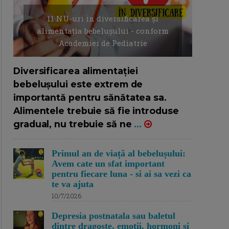
11 NU-uri in diversificarea și
alimentația bebelușului - conform
Academiei de Pediatrie
16/7/2026
AUTOR: EDITOR DC.
Diversificarea alimentației
bebelușului este extrem de
importantă pentru sănătatea sa.
Alimentele trebuie să fie introduse
gradual, nu trebuie să ne
...
Primul an de viață al bebelușului:
Avem cate un sfat important
pentru fiecare luna - si ai sa vezi ca
te va ajuta
10/7/2026
Depresia postnatala sau baletul
dintre dragoste, emotii, hormoni si