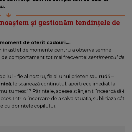
cu.
unoaștem și gestionăm tendințele de
 moment de oferit cadouri....
iilor în astfel de momente pentru a observa semne
me de comportament tot mai frecvente:
sentimentul de
pilul – fie al nostru, fie al unui prieten sau rudă –
anică
, le scanează conținutul, apoi trece imediat la
mulțumesc”? Părintele, adesea stânjenit, încearcă să-i
es. Într-o încercare de a salva situația, subliniază cât
te cu dorințele copilului.