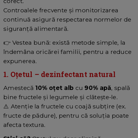
corect.
Controalele frecvente și monitorizarea
continuă asigură respectarea normelor de
siguranță alimentară.
👉 Vestea bună: există metode simple, la
îndemâna oricărei familii, pentru a reduce
expunerea.
1. Oțetul – dezinfectant natural
Amestecă
10% oțet alb
cu
90% apă
, spală
bine fructele și legumele și clătește-le.
⚠️ Atenție la fructele cu coajă subțire (ex.
fructe de pădure), pentru că soluția poate
afecta textura.