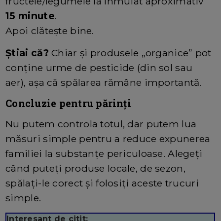
fructele/legumele la înmuiat aproximativ
15 minute
.
Apoi clătește bine.
Știai că?
Chiar și produsele „organice” pot
conține urme de pesticide (din sol sau
aer), așa că spălarea rămâne importantă.
Concluzie pentru părinți
Nu putem controla totul, dar putem lua
măsuri simple pentru a reduce expunerea
familiei la substanțe periculoase. Alegeți
când puteți produse locale, de sezon,
spălați-le corect și folosiți aceste trucuri
simple.
Interesant de citit: