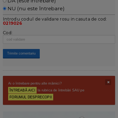
DA (este întrebare)
NU (nu este întrebare)
Introdu codul de validare rosu in casuta de cod:
0219026
Cod:
Ai o întrebare pentru alte mămici?
ÎNTREABĂ AICI
la rubrica de întrebări SAU pe
FORUMUL DESPRECOPII