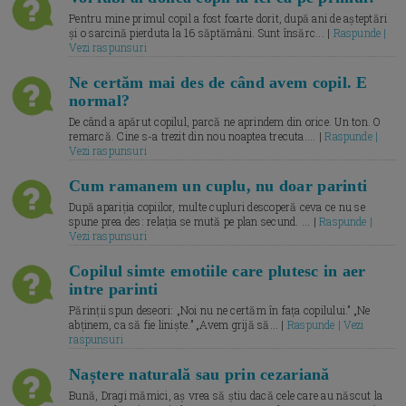
Pentru mine primul copil a fost foarte dorit, după ani de așteptări
și o sarcină pierduta la 16 săptămâni. Sunt însărc... |
Raspunde |
Vezi raspunsuri
Ne certăm mai des de când avem copil. E
normal?
De când a apărut copilul, parcă ne aprindem din orice. Un ton. O
remarcă. Cine s-a trezit din nou noaptea trecuta.... |
Raspunde |
Vezi raspunsuri
Cum ramanem un cuplu, nu doar parinti
După apariția copiilor, multe cupluri descoperă ceva ce nu se
spune prea des: relația se mută pe plan secund. ... |
Raspunde |
Vezi raspunsuri
Copilul simte emotiile care plutesc in aer
intre parinti
Părinții spun deseori: „Noi nu ne certăm în fața copilului.” „Ne
abținem, ca să fie liniște.” „Avem grijă să... |
Raspunde | Vezi
raspunsuri
Naștere naturală sau prin cezariană
Bună, Dragi mămici, aș vrea să știu dacă cele care au născut la