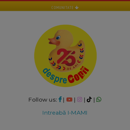
COMUNITATE
Follow us:
|
|
|
|
Intreabă I-MAMI