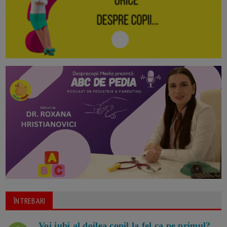
ÎNTREBARI
Voi iubi al doilea copil la fel ca pe primul?