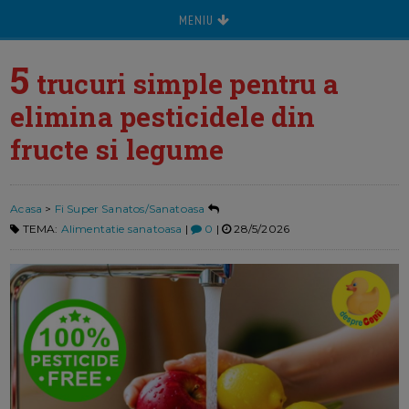
MENIU
5
trucuri simple pentru a
elimina pesticidele din
fructe si legume
Acasa
>
Fi Super Sanatos/Sanatoasa
TEMA:
Alimentatie sanatoasa
|
0
|
28/5/2026