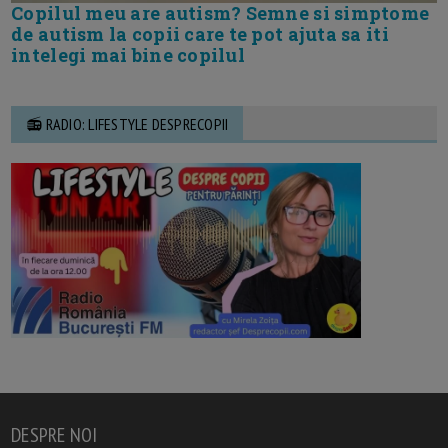
Copilul meu are autism? Semne si simptome
de autism la copii care te pot ajuta sa iti
intelegi mai bine copilul
📻 RADIO: LIFESTYLE DESPRECOPII
DESPRE NOI