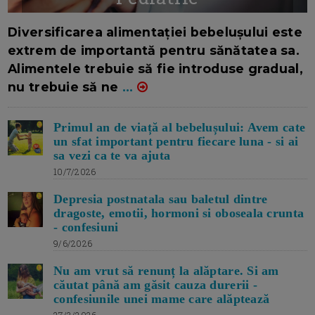
16/7/2026
AUTOR: EDITOR DC.
Diversificarea alimentației bebelușului este
extrem de importantă pentru sănătatea sa.
Alimentele trebuie să fie introduse gradual,
nu trebuie să ne
...
Primul an de viață al bebelușului: Avem cate
un sfat important pentru fiecare luna - si ai
sa vezi ca te va ajuta
10/7/2026
Depresia postnatala sau baletul dintre
dragoste, emotii, hormoni si oboseala crunta
- confesiuni
9/6/2026
Nu am vrut să renunț la alăptare. Si am
căutat până am găsit cauza durerii -
confesiunile unei mame care alăptează
27/3/2026