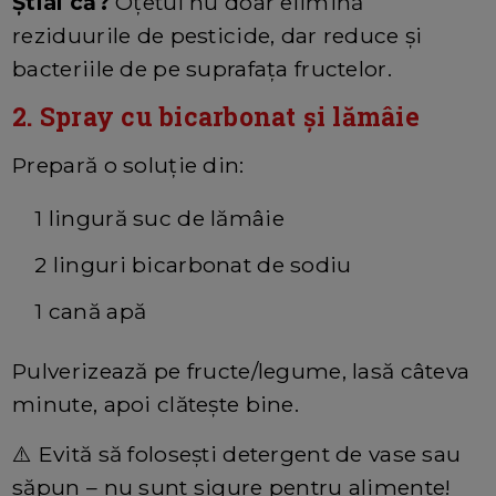
Știai că?
Oțetul nu doar elimină
reziduurile de pesticide, dar reduce și
bacteriile de pe suprafața fructelor.
2. Spray cu bicarbonat și lămâie
Prepară o soluție din:
1 lingură suc de lămâie
2 linguri bicarbonat de sodiu
1 cană apă
Pulverizează pe fructe/legume, lasă câteva
minute, apoi clătește bine.
⚠️ Evită să folosești detergent de vase sau
săpun – nu sunt sigure pentru alimente!