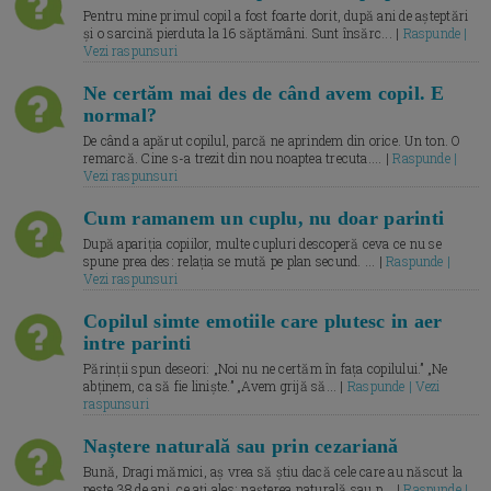
Pentru mine primul copil a fost foarte dorit, după ani de așteptări
și o sarcină pierduta la 16 săptămâni. Sunt însărc... |
Raspunde |
Vezi raspunsuri
Ne certăm mai des de când avem copil. E
normal?
De când a apărut copilul, parcă ne aprindem din orice. Un ton. O
remarcă. Cine s-a trezit din nou noaptea trecuta.... |
Raspunde |
Vezi raspunsuri
Cum ramanem un cuplu, nu doar parinti
După apariția copiilor, multe cupluri descoperă ceva ce nu se
spune prea des: relația se mută pe plan secund. ... |
Raspunde |
Vezi raspunsuri
Copilul simte emotiile care plutesc in aer
intre parinti
Părinții spun deseori: „Noi nu ne certăm în fața copilului.” „Ne
abținem, ca să fie liniște.” „Avem grijă să... |
Raspunde | Vezi
raspunsuri
Naștere naturală sau prin cezariană
Bună, Dragi mămici, aș vrea să știu dacă cele care au născut la
peste 38 de ani, ce ați ales: nașterea naturală sau p... |
Raspunde |