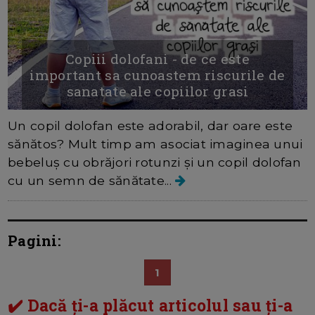
Copiii dolofani - de ce este
important sa cunoastem riscurile de
sanatate ale copiilor grasi
Un copil dolofan este adorabil, dar oare este
sănătos? Mult timp am asociat imaginea unui
bebeluș cu obrăjori rotunzi și un copil dolofan
cu un semn de sănătate...
Pagini:
1
✔️ Dacă ți-a plăcut articolul sau ți-a