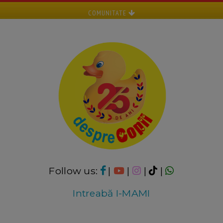
COMUNITATE
Follow us:
|
|
|
|
Intreabă I-MAMI