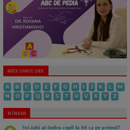
INDEX CUVINTE CHEIE
A
B
C
D
E
F
G
H
I
J
K
L
M
N
O
P
Q
R
S
T
U
V
X
Y
Z
ÎNTREBARI
Voi iubi al doilea copil la fel ca pe primul?