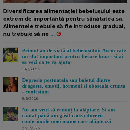
16/7/2026
AUTOR: EDITOR DC.
Diversificarea alimentației bebelușului este
extrem de importantă pentru sănătatea sa.
Alimentele trebuie să fie introduse gradual,
nu trebuie să ne
...
Primul an de viață al bebelușului: Avem cate
un sfat important pentru fiecare luna - si ai
sa vezi ca te va ajuta
10/7/2026
Depresia postnatala sau baletul dintre
dragoste, emotii, hormoni si oboseala crunta
- confesiuni
9/6/2026
Nu am vrut să renunț la alăptare. Si am
căutat până am găsit cauza durerii -
confesiunile unei mame care alăptează
27/3/2026