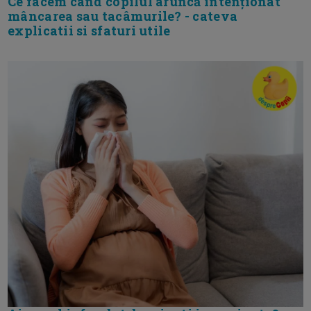
Ce facem când copilul aruncă intenționat
mâncarea sau tacâmurile? - cateva
explicatii si sfaturi utile