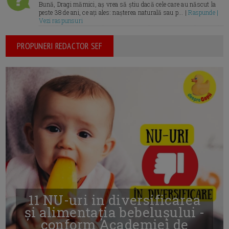
Bună, Dragi mămici, aș vrea să știu dacă cele care au născut la
peste 38 de ani, ce ați ales: nașterea naturală sau p... |
Raspunde |
Vezi raspunsuri
PROPUNERI REDACTOR SEF
11 NU-uri in diversificarea
și alimentația bebelușului -
conform Academiei de