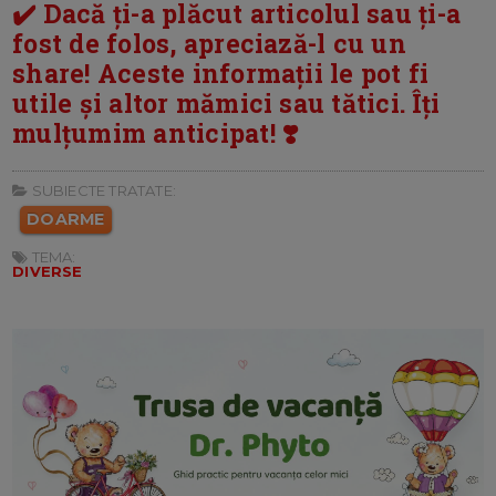
✔️ Dacă ți-a plăcut articolul sau ți-a
fost de folos, apreciază-l cu un
share! Aceste informații le pot fi
utile și altor mămici sau tătici. Îți
mulțumim anticipat! ❣️
SUBIECTE TRATATE:
DOARME
TEMA:
DIVERSE