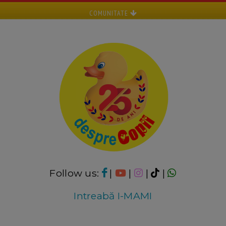
COMUNITATE
Follow us:
|
|
|
|
Intreabă I-MAMI