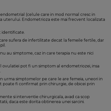
endometrial (celule care in mod normal cresc in
afara uterului. Endometrioza este mai frecvent localizata
identificate.
e sufera de infertilitate decat la femeile fertile, dar
il.
u au simptome, caz in care terapia nu este nici
l ovulatiei pot fi un simptom al endometriozei, insa
.
n urma simptomelor pe care le are femeia, uneori in
 poate fi confirmat prin chirurgie, de obicei prin
te si interventie chirurgicala, avad ca scop
atii, daca este dorita obtinerea unei sarcini.