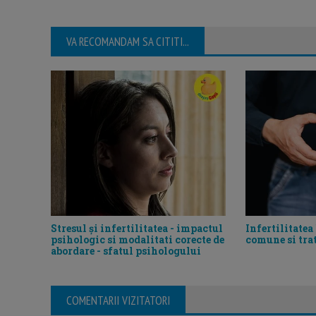
VA RECOMANDAM SA CITITI...
Stresul și infertilitatea - impactul
Infertilitatea 
psihologic si modalitati corecte de
comune si tr
abordare - sfatul psihologului
COMENTARII VIZITATORI