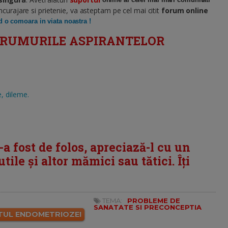
ncurajare si prietenie, va asteptam pe cel mai citit
forum online
 o comoara in viata noastra !
 FORUMURILE ASPIRANTELOR
e, dileme.
i-a fost de folos, apreciază-l cu un
tile și altor mămici sau tătici. Îți
TEMA:
PROBLEME DE
SANATATE SI PRECONCEPTIA
UL ENDOMETRIOZEI