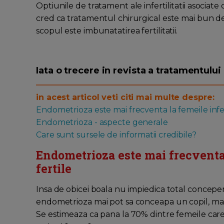
Optiunile de tratament ale infertilitatii asociat
cred ca tratamentul chirurgical este mai bun 
scopul este imbunatatirea fertilitatii.
Iata o trecere in revista a tratamentulu
in acest articol veti citi mai multe despre:
Endometrioza este mai frecventa la femeile infert
Endometrioza - aspecte generale
Care sunt sursele de informatii credibile?
Endometrioza este mai frecventa l
fertile
Insa de obicei boala nu impiedica total concepe
endometrioza mai pot sa conceapa un copil, mai
Se estimeaza ca pana la 70% dintre femeile ca