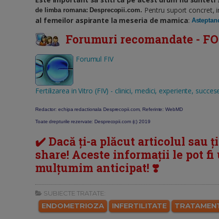
Pentru suport concret, i
de limba romana: Desprecopii.com.
al femeilor aspirante la meseria de mamica
:
Asteptand
Forumuri recomandate -
Forumul FIV
Fertilizarea in Vitro (FIV) - clinici, medici, experiente, succes
Redactor: echipa redactionala Desprecopii.com, Referinte: WebMD
Toate drepturile rezervate: Desprecopii.com (c) 2019
✔️ Dacă ți-a plăcut articolul sau ț
share! Aceste informații le pot fi u
mulțumim anticipat! ❣️
SUBIECTE TRATATE:
ENDOMETRIOZA
INFERTILITATE
TRATAMENT