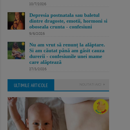
10/7/2026
Depresia postnatala sau baletul
dintre dragoste, emotii, hormoni si
oboseala crunta - confesiuni
9/6/2026
Nu am vrut să renunț la alăptare.
Si am căutat până am găsit cauza
durerii - confesiunile unei mame
care alăptează
27/3/2026
ULTIMILE ARTICOLE
NOUTATI AICI