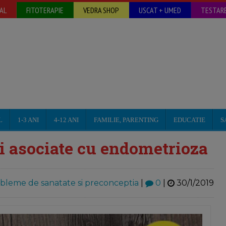
AL
FITOTERAPIE
VEDRA SHOP
USCAT + UMED
TESTARE
L
1-3 ANI
4-12 ANI
FAMILIE, PARENTING
EDUCATIE
S
ii asociate cu endometrioza
bleme de sanatate si preconceptia
|
0
|
30/1/2019