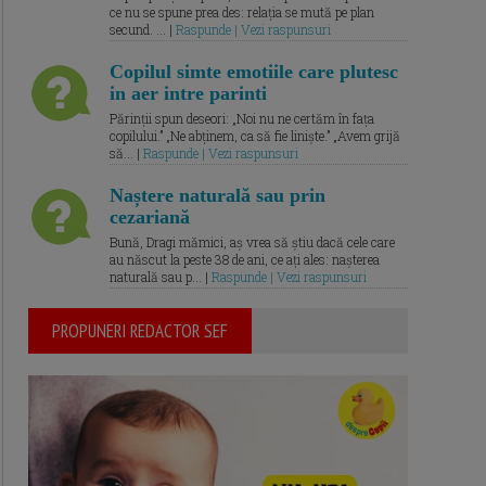
ce nu se spune prea des: relația se mută pe plan
secund. ... |
Raspunde | Vezi raspunsuri
Copilul simte emotiile care plutesc
in aer intre parinti
Părinții spun deseori: „Noi nu ne certăm în fața
copilului.” „Ne abținem, ca să fie liniște.” „Avem grijă
să... |
Raspunde | Vezi raspunsuri
Naștere naturală sau prin
cezariană
Bună, Dragi mămici, aș vrea să știu dacă cele care
au născut la peste 38 de ani, ce ați ales: nașterea
naturală sau p... |
Raspunde | Vezi raspunsuri
PROPUNERI REDACTOR SEF