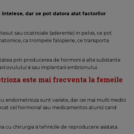
 intelese, dar se pot datora atat factorilor
ut sau cicatriciale (aderente) in pelvis, ce pot
natomice, ca trompele falopiene, ce transporta
tatea prin producerea de hormoni si alte substante
arii ovulului si sau implantarii embrionului.
trioza este mai frecventa la femeile
e cu endometrioza sunt variate, dar cei mai multi medici
decat cel hormonal sau medicamentos atunci cand
a cu chirurgia si tehnicile de reproducere asistata.