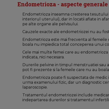
Endometrioza - aspecte generale
Endometrioza inseamna cresterea tesutului 
interiorul uterului), dar in locatii aflate in 
pe alte organe ale pelvisului.
Cauzele exacte ale endometriozei nu au fost 
Endometrioza este mai frecventa al femeile car
boala nu impiedica total conceperea unui cop
Cele mai multe femei care au endometrioza n
indicata, nici necesara.
Durerile pelvine in timpul menstruatiei sau a
pot fi prezente si la femeile care nu au boala
Endometrioza poate fi suspectata de medic i
urma examenului fizic, dar un diagnostic cert
laparoscopie.
Tratamentul endometriozei include medicamen
indepartarea durerilor si tratamentul infertilit