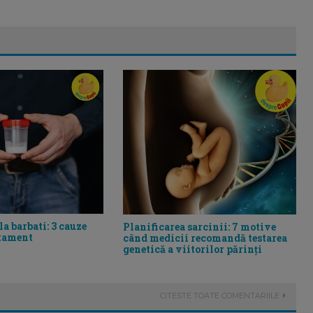
la barbati: 3 cauze
Planificarea sarcinii: 7 motive
atament
când medicii recomandă testarea
genetică a viitorilor părinți
CITESTE TOATE COMENTARIILE