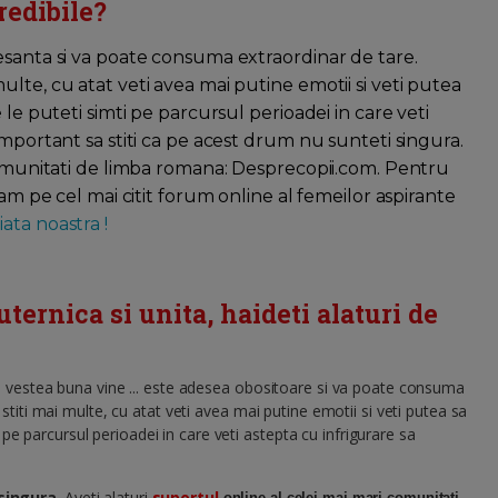
redibile?
esanta si va poate consuma extraordinar de tare.
lte, cu atat veti avea mai putine emotii si veti putea
 le puteti simti pe parcursul perioadei in care veti
important sa stiti ca pe acest drum nu sunteti singura.
 comunitati de limba romana: Desprecopii.com. Pentru
tam pe cel mai citit forum online al femeilor aspirante
ata noastra !
rnica si unita, haideti alaturi de
 vestea buna vine ... este adesea obositoare si va poate consuma
titi mai multe, cu atat veti avea mai putine emotii si veti putea sa
 pe parcursul perioadei in care veti astepta cu infrigurare sa
 singura
. Aveti alaturi
suportul
online al celei mai mari comunitati