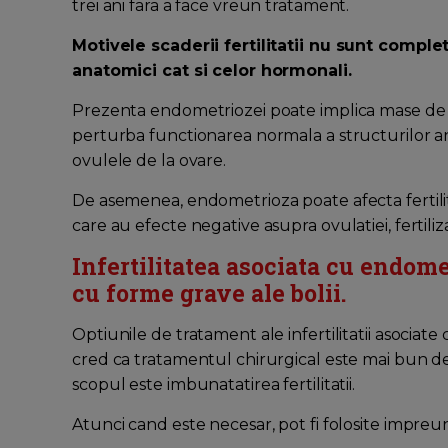
trei ani fara a face vreun tratament.
Motivele scaderii fertilitatii nu sunt complet
anatomici cat si celor hormonali.
Prezenta endometriozei poate implica mase de tes
perturba functionarea normala a structurilor a
ovulele de la ovare.
De asemenea, endometrioza poate afecta fertili
care au efecte negative asupra ovulatiei, fertiliz
Infertilitatea asociata cu endome
cu forme grave ale bolii.
Optiunile de tratament ale infertilitatii asociat
cred ca tratamentul chirurgical este mai bun 
scopul este imbunatatirea fertilitatii.
Atunci cand este necesar, pot fi folosite impreun