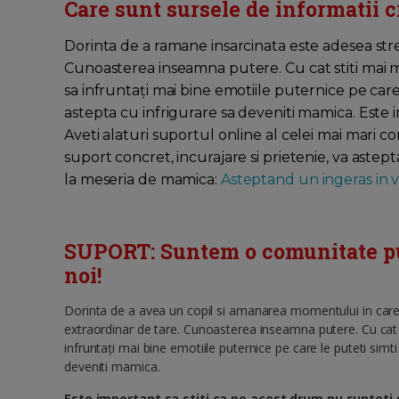
Care sunt sursele de informatii c
Dorinta de a ramane insarcinata este adesea str
Cunoasterea inseamna putere. Cu cat stiti mai mu
sa infruntați mai bine emotiile puternice pe care
astepta cu infrigurare sa deveniti mamica. Este 
Aveti alaturi suportul online al celei mai mari
suport concret, incurajare si prietenie, va astep
la meseria de mamica:
Asteptand un ingeras in vi
SUPORT: Suntem o comunitate pute
noi!
Dorinta de a avea un copil si amanarea momentului in care
extraordinar de tare. Cunoasterea inseamna putere. Cu cat s
infruntați mai bine emotiile puternice pe care le puteti simti
deveniti mamica.
Este important sa stiti ca pe acest drum nu sunteti