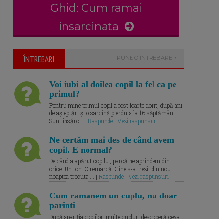
Ghid: Cum ramai
insarcinata
ÎNTREBARI
PUNE O ÎNTREBARE
Voi iubi al doilea copil la fel ca pe
primul?
Pentru mine primul copil a fost foarte dorit, după ani
de așteptări și o sarcină pierduta la 16 săptămâni.
Sunt însărc... |
Raspunde | Vezi raspunsuri
Ne certăm mai des de când avem
copil. E normal?
De când a apărut copilul, parcă ne aprindem din
orice. Un ton. O remarcă. Cine s-a trezit din nou
noaptea trecuta.... |
Raspunde | Vezi raspunsuri
Cum ramanem un cuplu, nu doar
parinti
După apariția copiilor, multe cupluri descoperă ceva