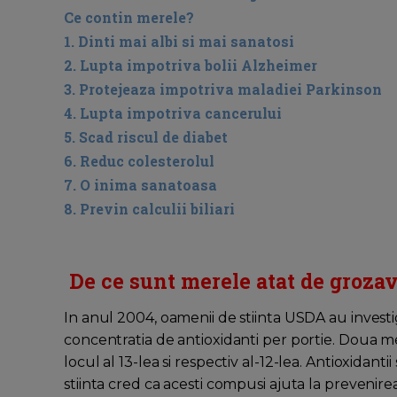
Ce contin merele?
1.
Dinti mai albi si mai sanatosi
2.
Lupta impotriva bolii Alzheimer
3.
Protejeaza impotriva maladiei Parkinson
4.
Lupta impotriva cancerului
5.
Scad riscul de diabet
6.
Reduc colesterolul
7.
O inima sanatoasa
8.
Previn calculii biliari
De ce sunt merele atat de groza
In anul 2004, oamenii de stiinta USDA au invest
concentratia de antioxidanti per portie. Doua me
locul al 13-lea si respectiv al-12-lea. Antioxidan
stiinta cred ca acesti compusi ajuta la prevenirea 