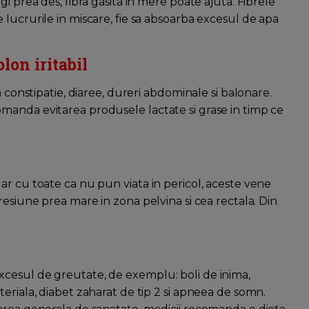
i prea des, fibra gasita in mere poate ajuta. Fibrele
lucrurile in miscare, fie sa absoarba excesul de apa
lon iritabil
n constipatie, diaree, dureri abdominale si balonare.
manda evitarea produsele lactate si grase in timp ce
ar cu toate ca nu pun viata in pericol, aceste vene
resiune prea mare in zona pelvina si cea rectala. Din
cesul de greutate, de exemplu: boli de inima,
eriala, diabet zaharat de tip 2 si apneea de somn.