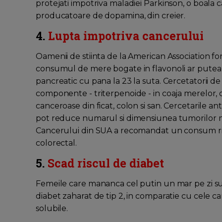
protejati impotriva maladiei Parkinson, o boala 
producatoare de dopamina, din creier.
4.
Lupta impotriva cancerului
Oamenii de stiinta de la American Association fo
consumul de mere bogate in flavonoli ar putea 
pancreatic cu pana la 23 la suta. Cercetatorii de
componente - triterpenoide - in coaja merelor, c
canceroase din ficat, colon si san. Cercetarile a
pot reduce numarul si dimensiunea tumorilor mam
Cancerului din SUA a recomandat un consum ridi
colorectal.
5.
Scad riscul de diabet
Femeile care mananca cel putin un mar pe zi sun
diabet zaharat de tip 2, in comparatie cu cele 
solubile.