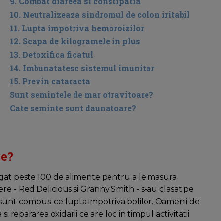
9.
Combat diareea si constipatia
10.
Neutralizeaza sindromul de colon iritabil
11.
Lupta impotriva hemoroizilor
12.
Scapa de kilogramele in plus
13.
Detoxifica ficatul
14.
Imbunatatesc sistemul imunitar
15.
Previn cataracta
Sunt semintele de mar otravitoare?
Cate seminte sunt daunatoare?
ve?
igat peste 100 de alimente pentru a le masura
re - Red Delicious si Granny Smith - s-au clasat pe
tii sunt compusi ce lupta impotriva bolilor. Oamenii de
si repararea oxidarii ce are loc in timpul activitatii