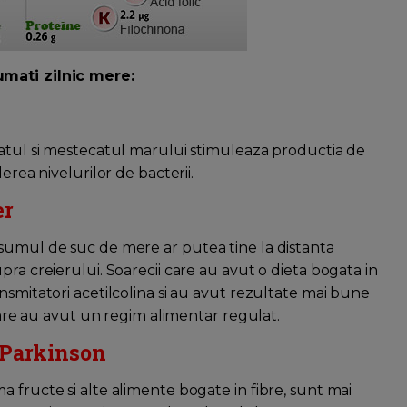
umati zilnic mere:
catul si mestecatul marului stimuleaza productia de
erea nivelurilor de bacterii.
er
sumul de suc de mere ar putea tine la distanta
pra creierului. Soarecii care au avut o dieta bogata in
nsmitatori acetilcolina si au avut rezultate mai bune
 care au avut un regim alimentar regulat.
 Parkinson
 fructe si alte alimente bogate in fibre, sunt mai