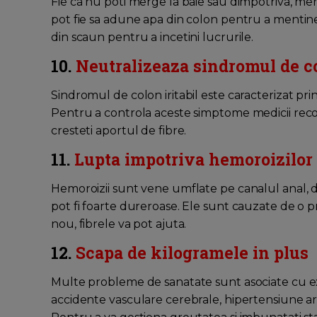
Fie ca nu poti merge la baie sau dimpotriva, merg
pot fie sa adune apa din colon pentru a mentine 
din scaun pentru a incetini lucrurile.
10.
Neutralizeaza sindromul de co
Sindromul de colon iritabil este caracterizat pri
Pentru a controla aceste simptome medicii reco
cresteti aportul de fibre.
11.
Lupta impotriva hemoroizilor
Hemoroizii sunt vene umflate pe canalul anal, d
pot fi foarte dureroase. Ele sunt cauzate de o p
nou, fibrele va pot ajuta.
12.
Scapa de kilogramele in plus
Multe probleme de sanatate sunt asociate cu ex
accidente vasculare cerebrale, hipertensiune art