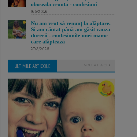
oboseala crunta - confesiuni
9/6/2026
Nu am vrut să renunț la alăptare.
Si am căutat până am găsit cauza
durerii - confesiunile unei mame
care alăptează
27/3/2026
ULTIMILE ARTICOLE
NOUTATI AICI