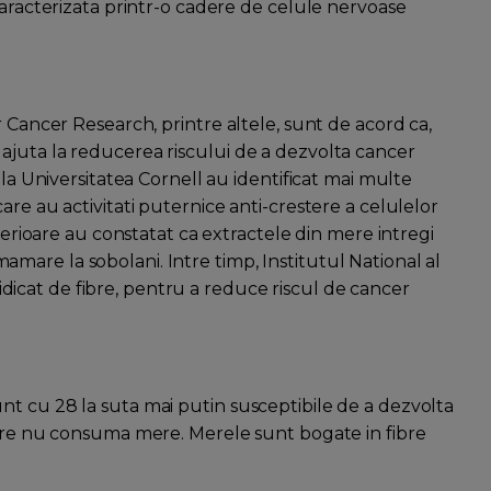
caracterizata printr-o cadere de celule nervoase
r Cancer Research, printre altele, sunt de acord ca,
ajuta la reducerea riscului de a dezvolta cancer
 la Universitatea Cornell au identificat mai multe
are au activitati puternice anti-crestere a celulelor
nterioare au constatat ca extractele din mere intregi
are la sobolani. Intre timp, Institutul National al
cat de fibre, pentru a reduce riscul de cancer
t cu 28 la suta mai putin susceptibile de a dezvolta
care nu consuma mere. Merele sunt bogate in fibre