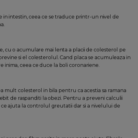
e in intestin, ceea ce se traduce printr-un nivel de
a.
le, cu o acumulare mai lenta a placii de colesterol pe
previne si el colesterolul. Cand placa se acumuleaza in
re inima, ceea ce duce la boli coronariene.
rea mult colesterol in bila pentru ca acestia sa ramana
osebit de raspanditi la obezi. Pentru a preveni calculii
 ce ajuta la controlul greutatii dar si a nivelului de