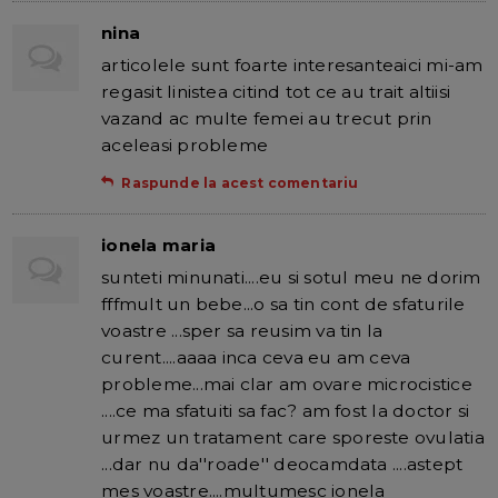
nina
articolele sunt foarte interesanteaici mi-am
regasit linistea citind tot ce au trait altiisi
vazand ac multe femei au trecut prin
aceleasi probleme
Raspunde la acest comentariu
ionela maria
sunteti minunati....eu si sotul meu ne dorim
fffmult un bebe...o sa tin cont de sfaturile
voastre ...sper sa reusim va tin la
curent....aaaa inca ceva eu am ceva
probleme...mai clar am ovare microcistice
....ce ma sfatuiti sa fac? am fost la doctor si
urmez un tratament care sporeste ovulatia
...dar nu da''roade'' deocamdata ....astept
mes voastre....multumesc ionela