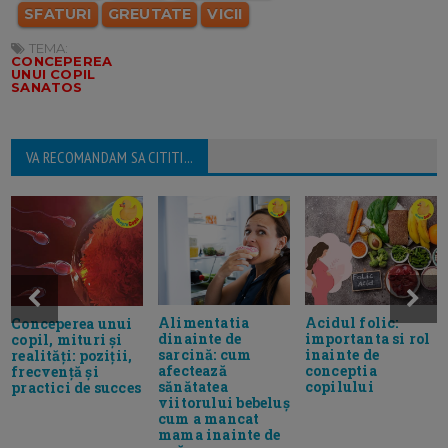
SFATURI
GREUTATE
VICII
TEMA:
CONCEPEREA
UNUI COPIL
SANATOS
VA RECOMANDAM SA CITITI...
Alimentatia
Acidul folic:
Conceperea unui
dinainte de
importanta si rol
copil, mituri și
sarcină: cum
inainte de
realități: poziții,
afectează
conceptia
frecvență și
sănătatea
copilului
practici de succes
viitorului bebeluș
cum a mancat
mama inainte de