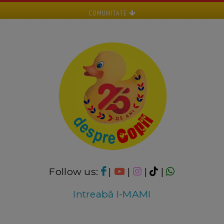
COMUNITATE
Follow us:
|
|
|
|
Intreabă I-MAMI