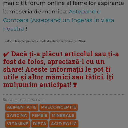
mai citit forum online al femeilor aspirante
la meseria de mamica:
Astepand o
Comoara (Asteptand un ingeras in viata
noastra
!
autor: Desprecopii.com -
Toate drepturile rezervate (c) 2024
✔️ Dacă ți-a plăcut articolul sau ți-a
fost de folos, apreciază-l cu un
share! Aceste informații le pot fi
utile și altor mămici sau tătici. Îți
mulțumim anticipat! ❣️
SUBIECTE TRATATE:
ALIMENTATIE
PRECONCEPTIE
SARCINA
FEMEIE
MINERALE
VITAMINE
DIETA
ACID FOLIC