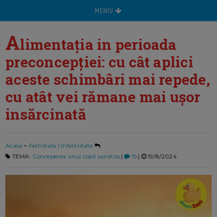
MENIU
A
limentația in perioada
preconcepției: cu cât aplici
aceste schimbâri mai repede,
cu atât vei rămane mai ușor
insărcinată
Acasa
>
Fertilitate | Infertilitate
TEMA:
Conceperea unui copil sanatos
|
15
|
19/8/2024