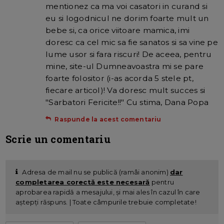
mentionez ca ma voi casatori in curand si
eu si logodnicul ne dorim foarte mult un
bebe si, ca orice viitoare mamica, imi
doresc ca cel mic sa fie sanatos si sa vine pe
lume usor si fara riscuri! De aceea, pentru
mine, site-ul Dumneavoastra mi se pare
foarte folositor (i-as acorda 5 stele pt,
fiecare articol)! Va doresc mult succes si
"Sarbatori Fericite!!" Cu stima, Dana Popa
Raspunde la acest comentariu
Scrie un comentariu
Adresa de mail nu se publică (ramâi anonim)
dar
completarea corectă este necesară
pentru
aprobarea rapidă a mesajului, și mai ales în cazul în care
aștepți răspuns. | Toate câmpurile trebuie completate!