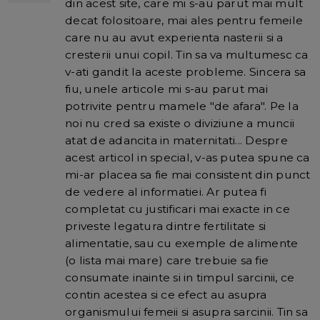
din acest site, care mi s-au parut mai mult
decat folositoare, mai ales pentru femeile
care nu au avut experienta nasterii si a
cresterii unui copil. Tin sa va multumesc ca
v-ati gandit la aceste probleme. Sincera sa
fiu, unele articole mi s-au parut mai
potrivite pentru mamele "de afara". Pe la
noi nu cred sa existe o diviziune a muncii
atat de adancita in maternitati... Despre
acest articol in special, v-as putea spune ca
mi-ar placea sa fie mai consistent din punct
de vedere al informatiei. Ar putea fi
completat cu justificari mai exacte in ce
priveste legatura dintre fertilitate si
alimentatie, sau cu exemple de alimente
(o lista mai mare) care trebuie sa fie
consumate inainte si in timpul sarcinii, ce
contin acestea si ce efect au asupra
organismului femeii si asupra sarcinii. Tin sa