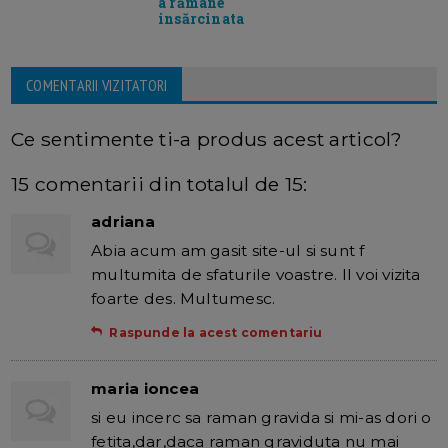
a rămane
insărcinata
COMENTARII VIZITATORI
Ce sentimente ti-a produs acest articol?
15 comentarii din totalul de 15:
adriana
Abia acum am gasit site-ul si sunt f
multumita de sfaturile voastre. Il voi vizita
foarte des. Multumesc.
Raspunde la acest comentariu
maria ioncea
si eu incerc sa raman gravida si mi-as dori o
fetita,dar,daca raman graviduta nu mai