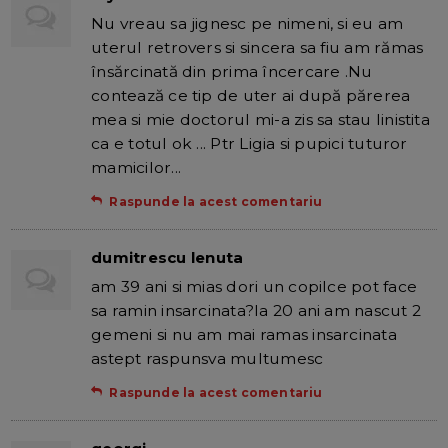
Nu vreau sa jignesc pe nimeni, si eu am
uterul retrovers si sincera sa fiu am rămas
însărcinată din prima încercare .Nu
contează ce tip de uter ai după părerea
mea si mie doctorul mi-a zis sa stau linistita
ca e totul ok ... Ptr Ligia si pupici tuturor
mamicilor...
Raspunde la acest comentariu
dumitrescu lenuta
am 39 ani si mias dori un copilce pot face
sa ramin insarcinata?la 20 ani am nascut 2
gemeni si nu am mai ramas insarcinata
astept raspunsva multumesc
Raspunde la acest comentariu