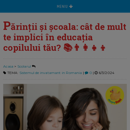
MENIU
P
ărinții și școala: cât de mult
te implici în educația
copilului tău? 📚👨‍👩‍👧‍👦
Acasa
>
Scolarul
TEMA:
Sistemul de invatamant in Romania
|
0
|
6/3/2024