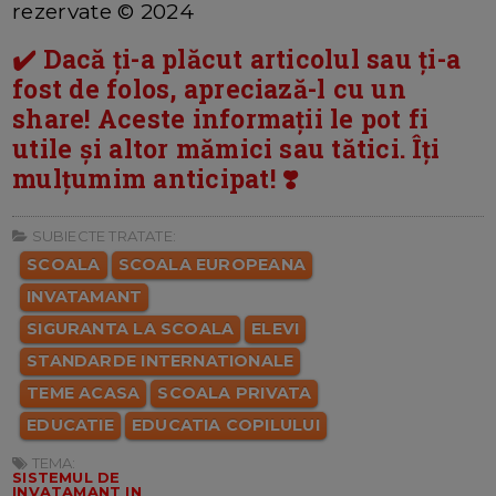
rezervate © 2024
✔️ Dacă ți-a plăcut articolul sau ți-a
fost de folos, apreciază-l cu un
share! Aceste informații le pot fi
utile și altor mămici sau tătici. Îți
mulțumim anticipat! ❣️
SUBIECTE TRATATE:
SCOALA
SCOALA EUROPEANA
INVATAMANT
SIGURANTA LA SCOALA
ELEVI
STANDARDE INTERNATIONALE
TEME ACASA
SCOALA PRIVATA
EDUCATIE
EDUCATIA COPILULUI
TEMA:
SISTEMUL DE
INVATAMANT IN