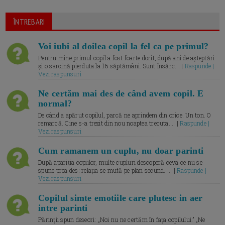
ÎNTREBARI
Voi iubi al doilea copil la fel ca pe primul?
Pentru mine primul copil a fost foarte dorit, după ani de așteptări
și o sarcină pierduta la 16 săptămâni. Sunt însărc... |
Raspunde |
Vezi raspunsuri
Ne certăm mai des de când avem copil. E
normal?
De când a apărut copilul, parcă ne aprindem din orice. Un ton. O
remarcă. Cine s-a trezit din nou noaptea trecuta.... |
Raspunde |
Vezi raspunsuri
Cum ramanem un cuplu, nu doar parinti
După apariția copiilor, multe cupluri descoperă ceva ce nu se
spune prea des: relația se mută pe plan secund. ... |
Raspunde |
Vezi raspunsuri
Copilul simte emotiile care plutesc in aer
intre parinti
Părinții spun deseori: „Noi nu ne certăm în fața copilului.” „Ne