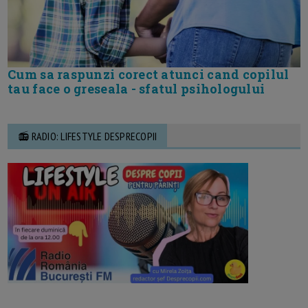
Cum sa raspunzi corect atunci cand copilul
tau face o greseala - sfatul psihologului
📻 RADIO: LIFESTYLE DESPRECOPII