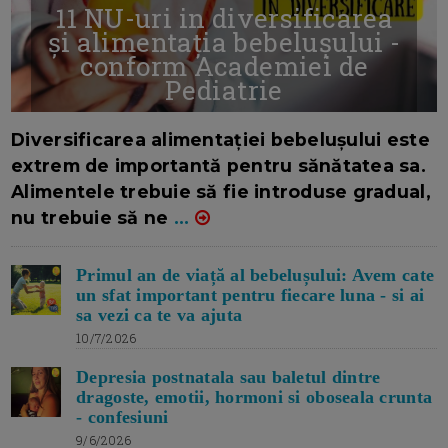
11 NU-uri in diversificarea
și alimentația bebelușului -
conform Academiei de
Pediatrie
16/7/2026
AUTOR: EDITOR DC.
Diversificarea alimentației bebelușului este
extrem de importantă pentru sănătatea sa.
Alimentele trebuie să fie introduse gradual,
nu trebuie să ne
...
Primul an de viață al bebelușului: Avem cate
un sfat important pentru fiecare luna - si ai
sa vezi ca te va ajuta
10/7/2026
Depresia postnatala sau baletul dintre
dragoste, emotii, hormoni si oboseala crunta
- confesiuni
9/6/2026