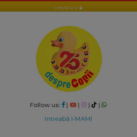
COMUNITATE
Follow us:
|
|
|
|
Intreabă I-MAMI