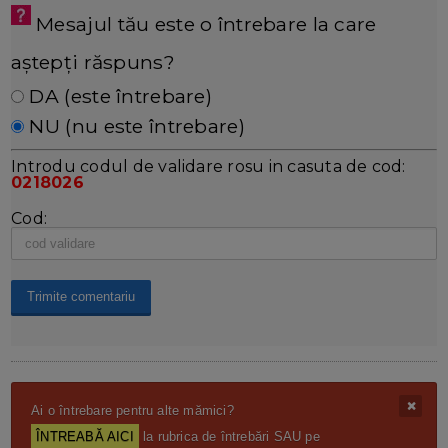
Mesajul tău este o întrebare la care
aștepți răspuns?
DA (este întrebare)
NU (nu este întrebare)
Introdu codul de validare rosu in casuta de cod:
0218026
Cod:
Ai o întrebare pentru alte mămici?
ÎNTREABĂ AICI
la rubrica de întrebări SAU pe