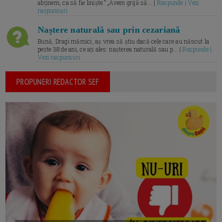
abținem, ca să fie liniște.” „Avem grijă să... |
Raspunde | Vezi
raspunsuri
Naștere naturală sau prin cezariană
Bună, Dragi mămici, aș vrea să știu dacă cele care au născut la
peste 38 de ani, ce ați ales: nașterea naturală sau p... |
Raspunde |
Vezi raspunsuri
PROPUNERI REDACTOR SEF