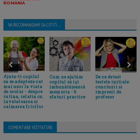
ROMANIA
VA RECOMANDAM SA CITITI...
Ajuta-ti copilul
Cum ne ajutăm
De ce detest
sa se adapteze cat
copilul să iși
testele initiale:
mai usor la viata
imbunătățească
concluzii si
de scolar - despre
memoria - 6
impresii de
rutina, relatia cu
sfaturi practice
profesor
invatatoarea si
calmarea fricilor
COMENTARII VIZITATORI