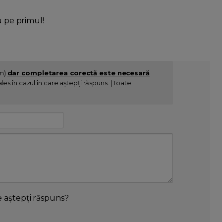
u pe primul!
im)
dar completarea corectă este necesară
es în cazul în care aștepți răspuns. | Toate
e aștepți răspuns?