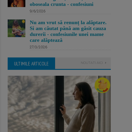
oboseala crunta - confesiuni
9/6/2026
Nu am vrut să renunț la alăptare.
Si am căutat până am găsit cauza
durerii - confesiunile unei mame
care alăptează
27/3/2026
ULTIMILE ARTICOLE
NOUTATI AICI