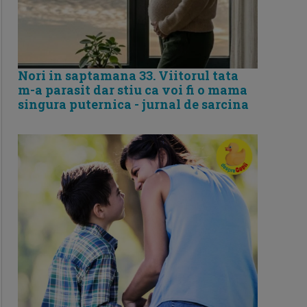
Nori in saptamana 33. Viitorul tata
m-a parasit dar stiu ca voi fi o mama
singura puternica - jurnal de sarcina