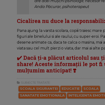
are acel mușchi psihologic necesar rezv
Anda Păcurar, psihoterapeut
Cicalirea nu duce la responsabili
Pana ajung la varsta scolara, copiii traiesc mare
figuri ale binelului si ale raului, cu super-eroi. Pa
desene animate ca, daca te calca o masina, mai 
viata sau cel mult pierzi o viata, dar mai ai alte p
✔️ Dacă ți-a plăcut articolul sau ț
share! Aceste informații le pot fi u
mulțumim anticipat! ❣️
SUBIECTE TRATATE:
SCOALA SIGURANTEI
EDUCATIE
SCOALA
SANATATE EMOTIONALA
INTELIGENTA EMOT