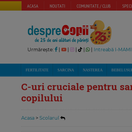
ACASA
NOUTATI
COMUNITATE / CLUB
SPECI
Urmărește:
|
|
|
|
|
Intreabă I-MAMI
FERTILITATE
SARCINA
NASTEREA
BEBELUSU
C-uri cruciale pentru s
copilului
Acasa
>
Scolarul