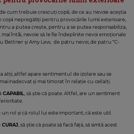
i de cum trebuie crescuți copiii, de ce au nevoie aceştia
m copii nepregătiți pentru provocările lumii exterioare,
Pentru a putea crește, pentru a se putea responsabiliza,
, mai întâi, nevoie să le fie îndeplinite nevoi emoționale
ou Bettner și Amy Lew, de patru nevoi, de patru "C-
la alții, altfel apare sentimentul de izolare sau se
mai inadecvat și mai timorat în relație cu ceilalți.
tă
CAPABIL
, să știe că poate. Altfel, are un sentiment
erioritate.
e un rol și că rolul lui este important, că este util.
e
CURAJ
, să știe că poate să facă față, să simtă acest