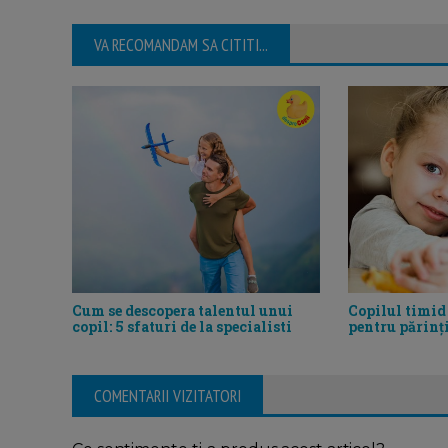
VA RECOMANDAM SA CITITI...
Cum se descopera talentul unui
Copilul timid 
copil: 5 sfaturi de la specialisti
pentru părinț
COMENTARII VIZITATORI