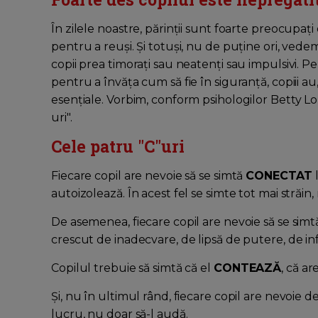
În zilele noastre, părinții sunt foarte preocupaț
pentru a reuși. Și totuși, nu de puține ori, vede
copii prea timorați sau neatenți sau impulsivi. 
pentru a învăța cum să fie în siguranță, copiii au
esențiale. Vorbim, conform psihologilor Betty L
uri".
Cele patru "C"uri
Fiecare copil are nevoie să se simtă
CONECTAT
autoizolează. În acest fel se simte tot mai străin, 
De asemenea, fiecare copil are nevoie să se sim
crescut de inadecvare, de lipsă de putere, de inf
Copilul trebuie să simtă că el
CONTEAZĂ
, că ar
Și, nu în ultimul rând, fiecare copil are nevoie d
lucru, nu doar să-l audă.