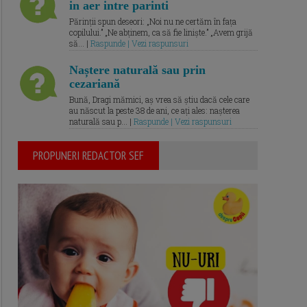
in aer intre parinti
Părinții spun deseori: „Noi nu ne certăm în fața
copilului.” „Ne abținem, ca să fie liniște.” „Avem grijă
să... |
Raspunde | Vezi raspunsuri
Naștere naturală sau prin
cezariană
Bună, Dragi mămici, aș vrea să știu dacă cele care
au născut la peste 38 de ani, ce ați ales: nașterea
naturală sau p... |
Raspunde | Vezi raspunsuri
PROPUNERI REDACTOR SEF