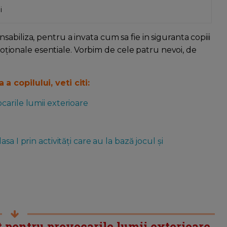
i
abiliza, pentru a invata cum sa fie in siguranta copiii
emoționale esentiale. Vorbim de cele patru nevoi, de
 copilului, veti citi:
carile lumii exterioare
a I prin activități care au la bază jocul și
t pentru provocarile lumii exterioare