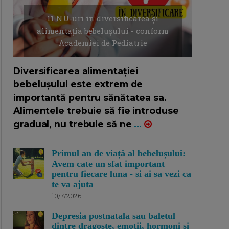
11 NU-uri in diversificarea și
alimentația bebelușului - conform
Academiei de Pediatrie
16/7/2026
AUTOR: EDITOR DC.
Diversificarea alimentației
bebelușului este extrem de
importantă pentru sănătatea sa.
Alimentele trebuie să fie introduse
gradual, nu trebuie să ne
...
Primul an de viață al bebelușului:
Avem cate un sfat important
pentru fiecare luna - si ai sa vezi ca
te va ajuta
10/7/2026
Depresia postnatala sau baletul
dintre dragoste, emotii, hormoni si