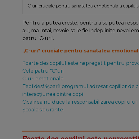
C-uri cruciale pentru sanatatea emotionala a copilulu
Pentru a putea creste, pentru a se putea respons
au, mai intai, nevoie sa le fie indeplinite nevoi 
patru "C-uri".
„C-uri” cruciale pentru sanatatea emotionala a
Foarte des copilul este nepregatit pentru provo
Cele patru "C"uri
C-uri emotionale
Tedi desfășoară programul adresat copiilor de clas
interacțiunea dintre copii
Cicalirea nu duce la responsabilizarea copilului
Şcoala siguranţei
Foarte des copilul este nepregati