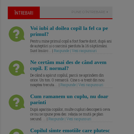
ÎNTREBARI
PUNE O ÎNTREBARE
Voi iubi al doilea copil la fel ca pe
primul?
Pentru mine primul copil a fost foarte dorit, după ani
de așteptări și o sarcină pierduta la 16 săptămâni.
Sunt însărc... |
Raspunde | Vezi raspunsuri
Ne certăm mai des de când avem
copil. E normal?
De când a apărut copilul, parcă ne aprindem din
orice. Un ton. O remarcă. Cine s-a trezit din nou
noaptea trecuta.... |
Raspunde | Vezi raspunsuri
Cum ramanem un cuplu, nu doar
parinti
După apariția copiilor, multe cupluri descoperă ceva
ce nu se spune prea des: relația se mută pe plan
secund. ... |
Raspunde | Vezi raspunsuri
Copilul simte emotiile care plutesc