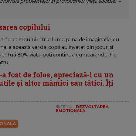
olvării problemelor și provocărilor vieții sociale. –
zarea copilului
 parte a timpului intr-o lume plina de imaginatie, cu
na la aceasta varsta, copiii au invatat din jocuri si
ai totusi 80% viata, poti continua cumparandu-ti o
atru.
i-a fost de folos, apreciază-l cu un
tile și altor mămici sau tătici. Îți
TEMA:
DEZVOLTAREA
EMOTIONALA
IONALA