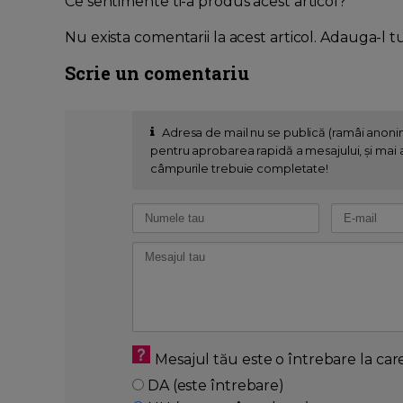
Ce sentimente ti-a produs acest articol?
Nu exista comentarii la acest articol. Adauga-l t
Scrie un comentariu
Adresa de mail nu se publică (ramâi anon
pentru aprobarea rapidă a mesajului, și mai al
câmpurile trebuie completate!
Mesajul tău este o întrebare la car
DA (este întrebare)