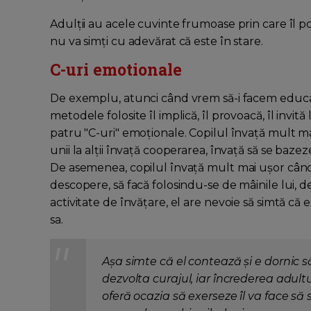
Adulții au acele cuvinte frumoase prin care îl pot
nu va simți cu adevărat că este în stare.
C-uri emotionale
De exemplu, atunci când vrem să-i facem educați
metodele folosite îl implică, îl provoacă, îl invită
patru "C-uri" emoționale. Copilul învață mult ma
unii la alții învață cooperarea, învață să se baze
De asemenea, copilul învață mult mai ușor când 
descopere, să facă folosindu-se de mâinile lui, de 
activitate de învățare, el are nevoie să simtă că e
sa.
Așa simte că el contează și e dornic s
dezvolta curajul, iar încrederea adultu
oferă ocazia să exerseze îl va face să