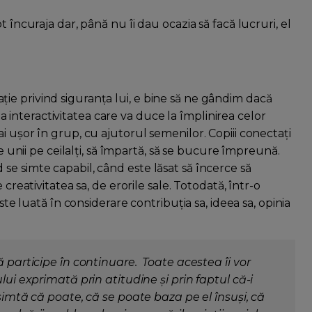
 încuraja dar, până nu îi dau ocazia să facă lucruri, el
e privind siguranța lui, e bine să ne gândim dacă
 la interactivitatea care va duce la împlinirea celor
i ușor în grup, cu ajutorul semenilor. Copiii conectați
ze unii pe ceilalți, să împartă, să se bucure împreună.
se simte capabil, când este lăsat să încerce să
creativitatea sa, de erorile sale. Totodată, într-o
ste luată în considerare contribuția sa, ideea sa, opinia
ă participe în continuare. Toate acestea îi vor
lui exprimată prin atitudine și prin faptul că-i
 simtă că poate, că se poate baza pe el însuși, că