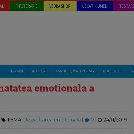
AL
FITOTERAPIE
VEDRA SHOP
USCAT + UMED
TESTARE
L
1-3 ANI
4-12 ANI
FAMILIE, PARENTING
EDUCATIE
S
anatatea emotionala a
TEMA:
Dezvoltarea emotionala
|
0
|
24/11/2019