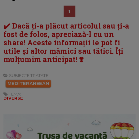
1
✔️ Dacă ți-a plăcut articolul sau ți-a
fost de folos, apreciază-l cu un
share! Aceste informații le pot fi
utile și altor mămici sau tătici. Îți
mulțumim anticipat! ❣️
SUBIECTE TRATATE:
MEDITERANEEAN
TEMA:
DIVERSE