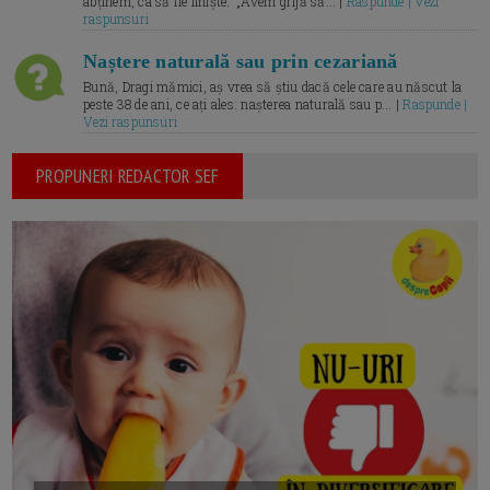
abținem, ca să fie liniște.” „Avem grijă să... |
Raspunde | Vezi
raspunsuri
Naștere naturală sau prin cezariană
Bună, Dragi mămici, aș vrea să știu dacă cele care au născut la
peste 38 de ani, ce ați ales: nașterea naturală sau p... |
Raspunde |
Vezi raspunsuri
PROPUNERI REDACTOR SEF