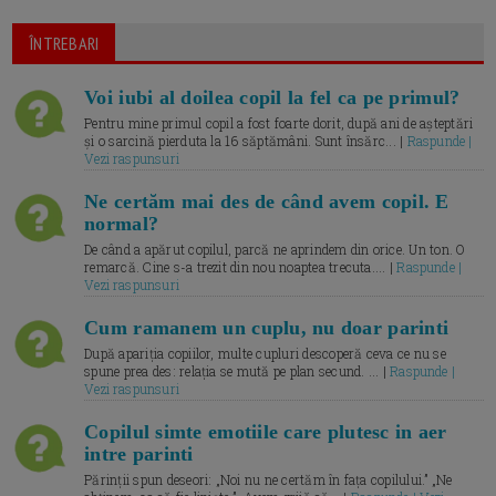
ÎNTREBARI
Voi iubi al doilea copil la fel ca pe primul?
Pentru mine primul copil a fost foarte dorit, după ani de așteptări
și o sarcină pierduta la 16 săptămâni. Sunt însărc... |
Raspunde |
Vezi raspunsuri
Ne certăm mai des de când avem copil. E
normal?
De când a apărut copilul, parcă ne aprindem din orice. Un ton. O
remarcă. Cine s-a trezit din nou noaptea trecuta.... |
Raspunde |
Vezi raspunsuri
Cum ramanem un cuplu, nu doar parinti
După apariția copiilor, multe cupluri descoperă ceva ce nu se
spune prea des: relația se mută pe plan secund. ... |
Raspunde |
Vezi raspunsuri
Copilul simte emotiile care plutesc in aer
intre parinti
Părinții spun deseori: „Noi nu ne certăm în fața copilului.” „Ne