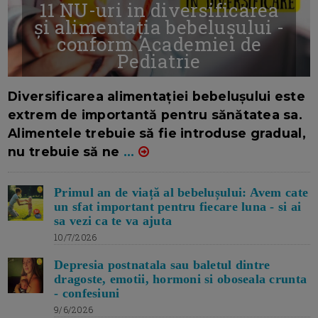
11 NU-uri in diversificarea
și alimentația bebelușului -
conform Academiei de
Pediatrie
16/7/2026
AUTOR: EDITOR DC.
Diversificarea alimentației bebelușului este
extrem de importantă pentru sănătatea sa.
Alimentele trebuie să fie introduse gradual,
nu trebuie să ne
...
Primul an de viață al bebelușului: Avem cate
un sfat important pentru fiecare luna - si ai
sa vezi ca te va ajuta
10/7/2026
Depresia postnatala sau baletul dintre
dragoste, emotii, hormoni si oboseala crunta
- confesiuni
9/6/2026