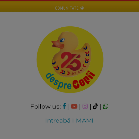
COMUNITATE
Follow us:
|
|
|
|
Intreabă I-MAMI