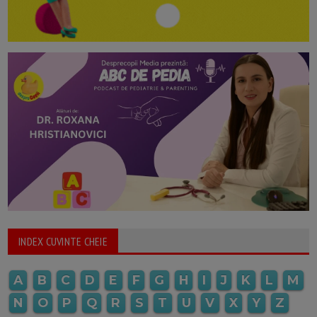
INDEX CUVINTE CHEIE
A
B
C
D
E
F
G
H
I
J
K
L
M
N
O
P
Q
R
S
T
U
V
X
Y
Z