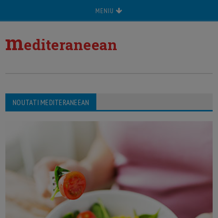
MENIU
m
editeraneean
NOUTATI MEDITERANEEAN