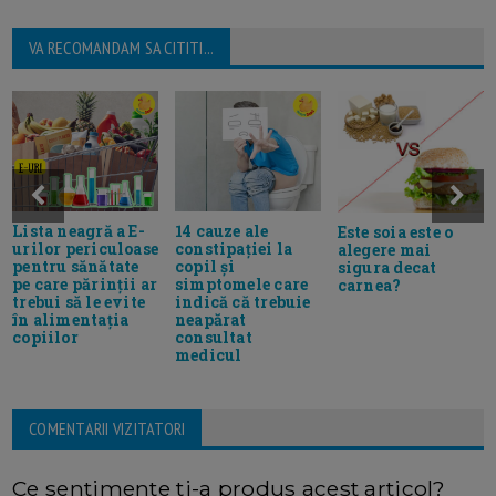
VA RECOMANDAM SA CITITI...
Lista neagră a E-
14 cauze ale
Este soia este o
urilor periculoase
constipației la
alegere mai
pentru sănătate
copil și
sigura decat
pe care părinții ar
simptomele care
carnea?
trebui să le evite
indică că trebuie
în alimentația
neapărat
copiilor
consultat
medicul
COMENTARII VIZITATORI
Ce sentimente ti-a produs acest articol?