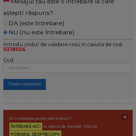
Mesajul tău este o întrebare la care
aștepți răspuns?
DA (este întrebare)
NU (nu este întrebare)
Introdu codul de validare rosu in casuta de cod:
0218026
Cod:
Ai o întrebare pentru alte mămici?
ÎNTREABĂ AICI
la rubrica de întrebări SAU pe
FORUMUL DESPRECOPII