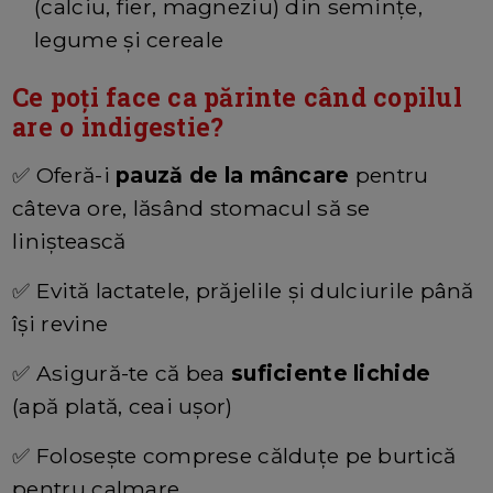
(calciu, fier, magneziu) din semințe,
legume și cereale
Ce poți face ca părinte când copilul
are o indigestie?
✅ Oferă-i
pauză de la mâncare
pentru
câteva ore, lăsând stomacul să se
liniștească
✅ Evită lactatele, prăjelile și dulciurile până
își revine
✅ Asigură-te că bea
suficiente lichide
(apă plată, ceai ușor)
✅ Folosește comprese călduțe pe burtică
pentru calmare