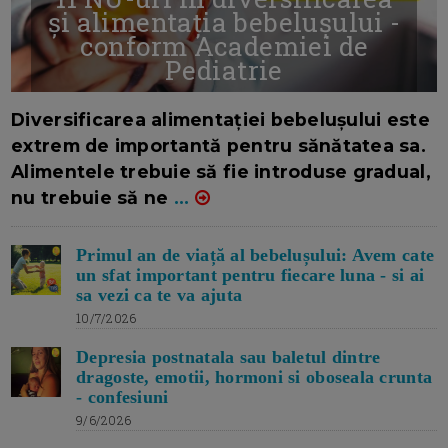
și alimentația bebelușului -
conform Academiei de
Pediatrie
16/7/2026
AUTOR: EDITOR DC.
Diversificarea alimentației bebelușului este
extrem de importantă pentru sănătatea sa.
Alimentele trebuie să fie introduse gradual,
nu trebuie să ne
...
Primul an de viață al bebelușului: Avem cate
un sfat important pentru fiecare luna - si ai
sa vezi ca te va ajuta
10/7/2026
Depresia postnatala sau baletul dintre
dragoste, emotii, hormoni si oboseala crunta
- confesiuni
9/6/2026