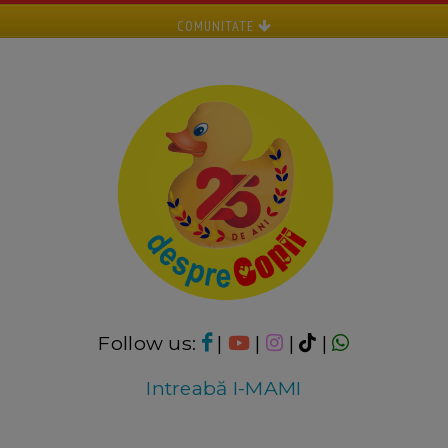
COMUNITATE
Follow us:
|
|
|
|
Intreabă I-MAMI