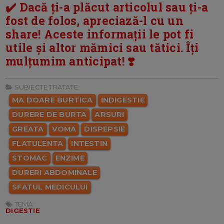
✔️ Dacă ți-a plăcut articolul sau ți-a
fost de folos, apreciază-l cu un
share! Aceste informații le pot fi
utile și altor mămici sau tătici. Îți
mulțumim anticipat! ❣️
SUBIECTE TRATATE:
MA DOARE BURTICA
INDIGESTIE
DURERE DE BURTA
ARSURI
GREATA
VOMA
DISPEPSIE
FLATULENTA
INTESTIN
STOMAC
ENZIME
DURERI ABDOMINALE
SFATUL MEDICULUI
TEMA:
DIGESTIE