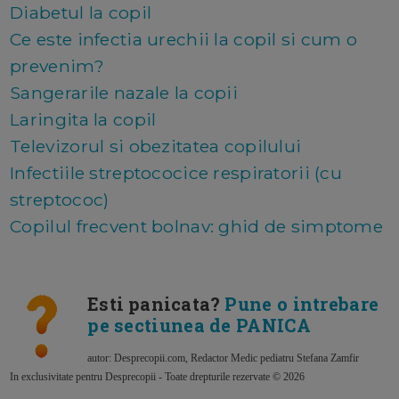
Diabetul la copil
Ce este infectia urechii la copil si cum o
prevenim?
Sangerarile nazale la copii
Laringita la copil
Televizorul si obezitatea copilului
Infectiile streptococice respiratorii (cu
streptococ)
Copilul frecvent bolnav: ghid de simptome
Esti panicata?
Pune o intrebare
pe sectiunea de PANICA
autor: Desprecopii.com, Redactor Medic pediatru Stefana Zamfir
In exclusivitate pentru Desprecopii - Toate drepturile rezervate © 2026