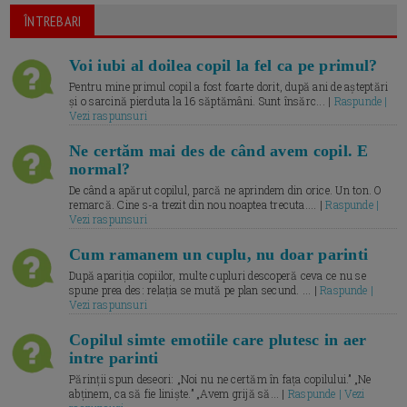
ÎNTREBARI
Voi iubi al doilea copil la fel ca pe primul?
Pentru mine primul copil a fost foarte dorit, după ani de așteptări
și o sarcină pierduta la 16 săptămâni. Sunt însărc... |
Raspunde |
Vezi raspunsuri
Ne certăm mai des de când avem copil. E
normal?
De când a apărut copilul, parcă ne aprindem din orice. Un ton. O
remarcă. Cine s-a trezit din nou noaptea trecuta.... |
Raspunde |
Vezi raspunsuri
Cum ramanem un cuplu, nu doar parinti
După apariția copiilor, multe cupluri descoperă ceva ce nu se
spune prea des: relația se mută pe plan secund. ... |
Raspunde |
Vezi raspunsuri
Copilul simte emotiile care plutesc in aer
intre parinti
Părinții spun deseori: „Noi nu ne certăm în fața copilului.” „Ne
abținem, ca să fie liniște.” „Avem grijă să... |
Raspunde | Vezi