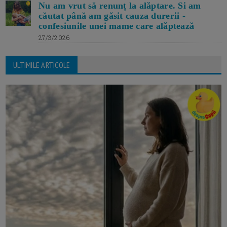
Nu am vrut să renunț la alăptare. Si am
căutat până am găsit cauza durerii -
confesiunile unei mame care alăptează
27/3/2026
ULTIMILE ARTICOLE