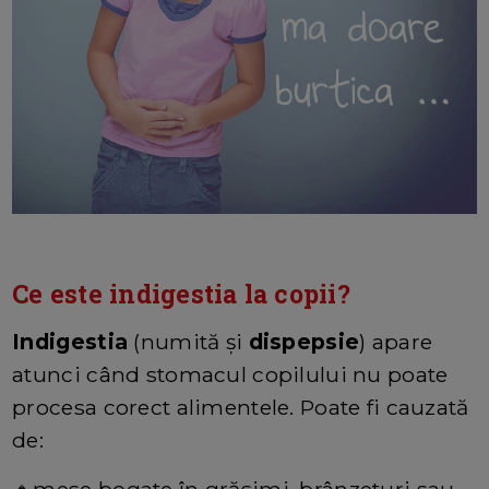
Ce este indigestia la copii?
Indigestia
(numită și
dispepsie
) apare
atunci când stomacul copilului nu poate
procesa corect alimentele. Poate fi cauzată
de:
🔸mese bogate în grăsimi, brânzeturi sau