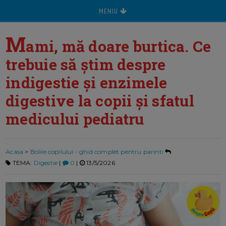
MENIU
M
ami, mă doare burtica. Ce
trebuie să ştim despre
indigestie şi enzimele
digestive la copii şi sfatul
medicului pediatru
Acasa
>
Bolile copilului - ghid complet pentru parinti
TEMA:
Digestie
|
0
|
13/5/2026