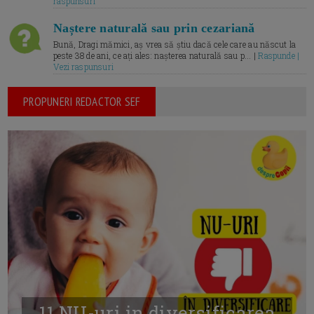
raspunsuri
Naștere naturală sau prin cezariană
Bună, Dragi mămici, aș vrea să știu dacă cele care au născut la
peste 38 de ani, ce ați ales: nașterea naturală sau p... |
Raspunde |
Vezi raspunsuri
PROPUNERI REDACTOR SEF
11 NU-uri in diversificarea