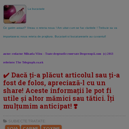
La bucatarie
Ce gatim astazi? Vreau o reteta noua ! Am uitat cum se fac clatitele ! Trebuie sa va
impartasesc noua reteta de prajitura. Bucatarii si bucataresele au cuvantul!
autor: redactor Mihaela Vilcu - Toate drepturile rezervate Desprecopii.com (c) 2013
referinte: The Telegraph.co,uk
✔️ Dacă ți-a plăcut articolul sau ți-a
fost de folos, apreciază-l cu un
share! Aceste informații le pot fi
utile și altor mămici sau tătici. Îți
mulțumim anticipat! ❣️
SUBIECTE TRATATE:
SOIA
CARNE
TOXINE