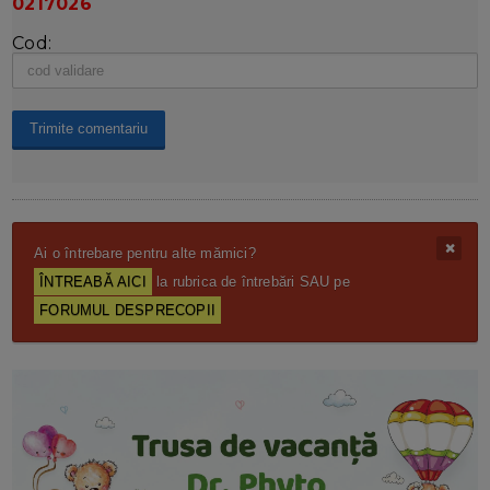
0217026
Cod:
Ai o întrebare pentru alte mămici?
ÎNTREABĂ AICI
la rubrica de întrebări SAU pe
FORUMUL DESPRECOPII