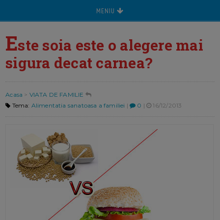
MENIU
E
ste soia este o alegere mai
sigura decat carnea?
Acasa
>
VIATA DE FAMILIE
Tema:
Alimentatia sanatoasa a familiei
|
0
|
16/12/2013