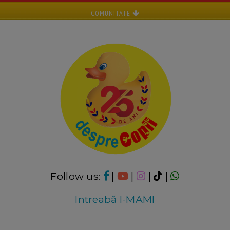
COMUNITATE
Follow us:
|
|
|
|
Intreabă I-MAMI