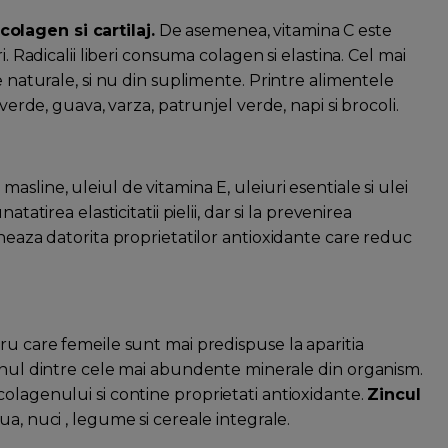
olagen si cartilaj.
De asemenea, vitamina C este
. Radicalii liberi consuma colagen si elastina. Cel mai
e naturale, si nu din suplimente. Printre alimentele
 verde, guava, varza, patrunjel verde, napi si brocoli.
masline, uleiul de vitamina E, uleiuri esentiale si ulei
tatirea elasticitatii pielii, dar si la prevenirea
oneaza datorita proprietatilor antioxidante care reduc
ru care femeile sunt mai predispuse la aparitia
 unul dintre cele mai abundente minerale din organism.
olagenului si contine proprietati antioxidante.
Zincul
 oua, nuci , legume si cereale integrale.