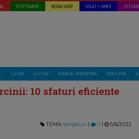
AL
FITOTERAPIE
VEDRA SHOP
USCAT + UMED
TESTARE
L
1-3 ANI
4-12 ANI
FAMILIE, PARENTING
EDUCATIE
S
cinii: 10 sfaturi eficiente
TEMA:
Vergeturi
|
0
|
5/6/2022