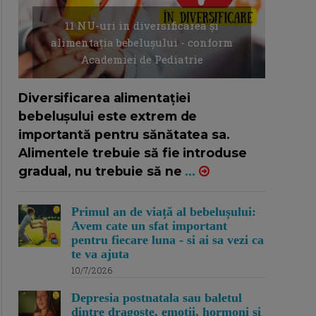
11 NU-uri in diversificarea și
alimentația bebelușului - conform
Academiei de Pediatrie
16/7/2026
AUTOR: EDITOR DC.
Diversificarea alimentației
bebelușului este extrem de
importantă pentru sănătatea sa.
Alimentele trebuie să fie introduse
gradual, nu trebuie să ne
...
Primul an de viață al bebelușului:
Avem cate un sfat important
pentru fiecare luna - si ai sa vezi ca
te va ajuta
10/7/2026
Depresia postnatala sau baletul
dintre dragoste, emotii, hormoni si