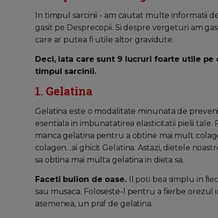
In timpul sarcinii - am cautat multe informatii d
gasit pe Desprecopii. Si despre vergeturi am ga
care ar putea fi utile altor gravidute.
Deci, iata care sunt 9 lucruri foarte utile pe
timpul sarcinii.
1. Gelatina
Gelatina este o modalitate minunata de preveni
esentiala in imbunatatirea elasticitatii pielii tal
manca gelatina pentru a obtine mai mult colage
colagen…ai ghicit Gelatina. Astazi, dietele noast
sa obtina mai multa gelatina in dieta sa.
Faceti bulion de oase.
Il poti bea simplu in fi
sau musaca. Foloseste-l pentru a fierbe orezul in
asemenea, un praf de gelatina.