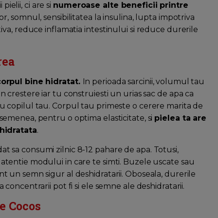
ielii, ci are si
numeroase alte beneficii printre
, somnul, sensibilitatea la insulina, lupta impotriva
a, reduce inflamatia intestinului si reduce durerile
area
corpul bine hidratat.
In perioada sarcinii, volumul tau
n crestere iar tu construiesti un urias sac de apa ca
u copilul tau. Corpul tau primeste o cerere marita de
asemenea, pentru o optima elasticitate, si
pielea ta are
 hidratata
.
t sa consumi zilnic 8-12 pahare de apa. Totusi,
atentie modului in care te simti. Buzele uscate sau
nt un semn sigur al deshidratarii. Oboseala, durerile
a concentrarii pot fi si ele semne ale deshidratarii.
de Cocos