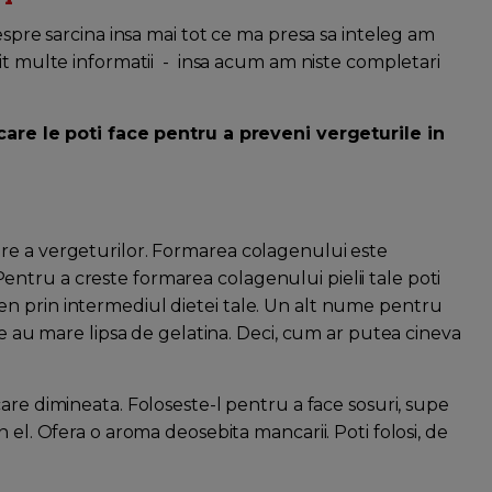
espre sarcina insa mai tot ce ma presa sa inteleg am
sit multe informatii - insa acum am niste completari
 care le poti face pentru a preveni vergeturile in
re a vergeturilor. Formarea colagenului este
e. Pentru a creste formarea colagenului pielii tale poti
n prin intermediul dietei tale. Un alt nume pentru
re au mare lipsa de gelatina. Deci, cum ar putea cineva
ecare dimineata. Foloseste-l pentru a face sosuri, supe
 el. Ofera o aroma deosebita mancarii. Poti folosi, de