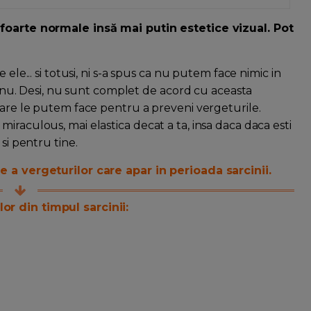
 foarte normale insă mai putin estetice vizual. Pot
ele... si totusi, ni s-a spus ca nu putem face nimic in
ie nu. Desi, nu sunt complet de acord cu aceasta
care le putem face pentru a preveni vergeturile.
iraculous, mai elastica decat a ta, insa daca daca esti
si pentru tine.
e a vergeturilor care apar in perioada sarcinii.
or din timpul sarcinii: