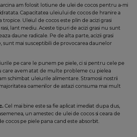
arcina am folosit lotiune de ulei de cocos pentru a-mi
idratata. Capacitatea uleiului de cocos de hranire a
a tropice. Uleiul de cocos este plin de acizi grasi
 grasi, lant mediu. Aceste tipuri de acizi grasi nu sunt
aza daune radicale. Pe de alta parte, acizii grasi
e, sunt mai susceptibili de provocarea daunelor
rile pe care le punem pe piele, ci si pentru cele pe
u care avem atat de multe probleme cu pielea
-am schimbat uleiurile alimentare. Stramosii nostrii
r majoritatea oamenilor de astazi consuma mai mult
c.
Cel mai bine este sa fie aplicat imediat dupa dus,
 asemenea, un amestec de ulei de cocos si ceara de
de cocos pe piele pana cand este absorbit.