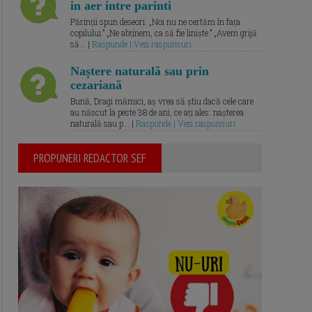
in aer intre parinti
Părinții spun deseori: „Noi nu ne certăm în fața
copilului.” „Ne abținem, ca să fie liniște.” „Avem grijă
să... |
Raspunde | Vezi raspunsuri
Naștere naturală sau prin
cezariană
Bună, Dragi mămici, aș vrea să știu dacă cele care
au născut la peste 38 de ani, ce ați ales: nașterea
naturală sau p... |
Raspunde | Vezi raspunsuri
PROPUNERI REDACTOR SEF