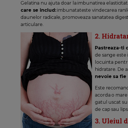
Gelatina nu ajuta doar la imbunatirea elasticitatii p
care se includ:
imbunatateste vindecarea ranilor
daunelor radicale, promoveaza sanatatea digestiv
articulare.
2. Hidrat
Pastreaza-ti 
de sange este i
locuinta pentr
hidratare. De 
nevoie sa fie
Este recomanda
acorda o mare 
gatul uscat su
de cap sau lips
3. Uleiul 