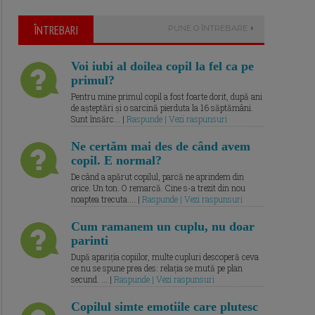
ÎNTREBARI
PUNE O ÎNTREBARE
Voi iubi al doilea copil la fel ca pe
primul?
Pentru mine primul copil a fost foarte dorit, după ani
de așteptări și o sarcină pierduta la 16 săptămâni.
Sunt însărc... |
Raspunde | Vezi raspunsuri
Ne certăm mai des de când avem
copil. E normal?
De când a apărut copilul, parcă ne aprindem din
orice. Un ton. O remarcă. Cine s-a trezit din nou
noaptea trecuta.... |
Raspunde | Vezi raspunsuri
Cum ramanem un cuplu, nu doar
parinti
După apariția copiilor, multe cupluri descoperă ceva
ce nu se spune prea des: relația se mută pe plan
secund. ... |
Raspunde | Vezi raspunsuri
Copilul simte emotiile care plutesc