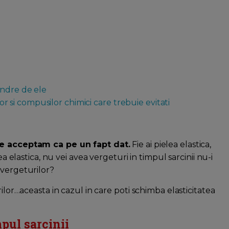
andre de ele
lor si compusilor chimici care trebuie evitati
 le acceptam ca pe un fapt dat.
Fie ai pielea elastica,
ea elastica, nu vei avea vergeturi in timpul sarcinii nu-i
 vergeturilor?
ilor…aceasta in cazul in care poti schimba elasticitatea
pul sarcinii