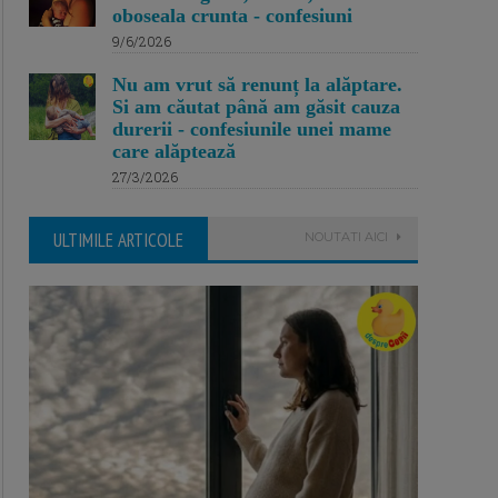
oboseala crunta - confesiuni
9/6/2026
Nu am vrut să renunț la alăptare.
Si am căutat până am găsit cauza
durerii - confesiunile unei mame
care alăptează
27/3/2026
ULTIMILE ARTICOLE
NOUTATI AICI