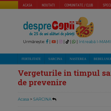
ACASA
NOUTATI
COMUNITATE / CLUB
SPECI
Urmărește:
|
|
|
|
|
Intreabă I-MAMI
FERTILITATE
SARCINA
NASTEREA
BEBELUSU
Vergeturile in timpul sar
de prevenire
Acasa
>
SARCINA