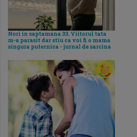
Nori in saptamana 33. Viitorul tata
m-a parasit dar stiu ca voi fi o mama
singura puternica - jurnal de sarcina