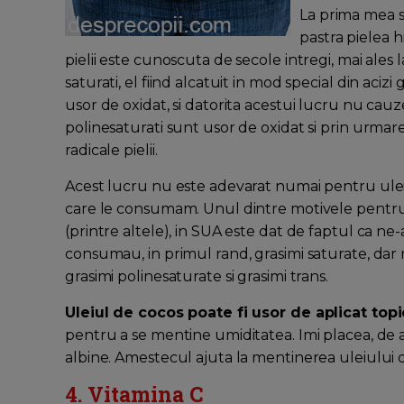
La prima mea s
pastra pielea h
pielii este cunoscuta de secole intregi, mai ales l
saturati, el fiind alcatuit in mod special din acizi
usor de oxidat, si datorita acestui lucru nu cauze
polinesaturati sunt usor de oxidat si prin urmar
radicale pielii.
Acest lucru nu este adevarat numai pentru uleiu
care le consumam. Unul dintre motivele pentr
(printre altele), in SUA este dat de faptul ca ne
consumau, in primul rand, grasimi saturate, da
grasimi polinesaturate si grasimi trans.
Uleiul de cocos poate fi usor de aplicat topi
pentru a se mentine umiditatea. Imi placea, de
albine. Amestecul ajuta la mentinerea uleiului 
4. Vitamina C