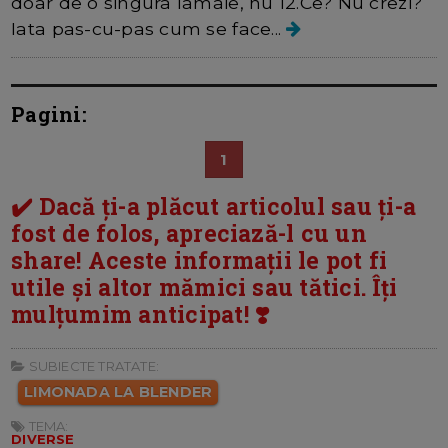
doar de o singura lamaie, nu 12.Ce? Nu crezi?
Iata pas-cu-pas cum se face...
Pagini:
1
✔️ Dacă ți-a plăcut articolul sau ți-a
fost de folos, apreciază-l cu un
share! Aceste informații le pot fi
utile și altor mămici sau tătici. Îți
mulțumim anticipat! ❣️
SUBIECTE TRATATE:
LIMONADA LA BLENDER
TEMA:
DIVERSE