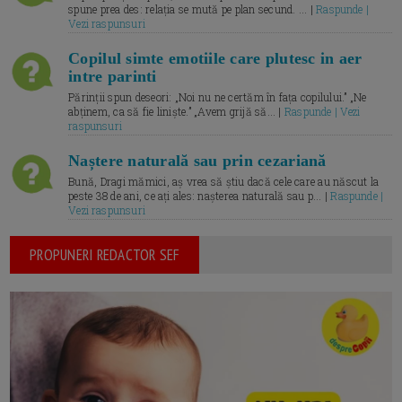
spune prea des: relația se mută pe plan secund. ... |
Raspunde |
Vezi raspunsuri
Copilul simte emotiile care plutesc in aer
intre parinti
Părinții spun deseori: „Noi nu ne certăm în fața copilului.” „Ne
abținem, ca să fie liniște.” „Avem grijă să... |
Raspunde | Vezi
raspunsuri
Naștere naturală sau prin cezariană
Bună, Dragi mămici, aș vrea să știu dacă cele care au născut la
peste 38 de ani, ce ați ales: nașterea naturală sau p... |
Raspunde |
Vezi raspunsuri
PROPUNERI REDACTOR SEF