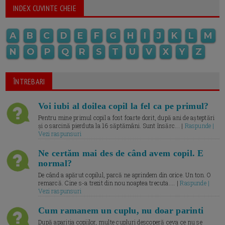
INDEX CUVINTE CHEIE
A
B
C
D
E
F
G
H
I
J
K
L
M
N
O
P
Q
R
S
T
U
V
X
Y
Z
ÎNTREBARI
Voi iubi al doilea copil la fel ca pe primul?
Pentru mine primul copil a fost foarte dorit, după ani de așteptări
și o sarcină pierduta la 16 săptămâni. Sunt însărc... |
Raspunde |
Vezi raspunsuri
Ne certăm mai des de când avem copil. E
normal?
De când a apărut copilul, parcă ne aprindem din orice. Un ton. O
remarcă. Cine s-a trezit din nou noaptea trecuta.... |
Raspunde |
Vezi raspunsuri
Cum ramanem un cuplu, nu doar parinti
După apariția copiilor, multe cupluri descoperă ceva ce nu se