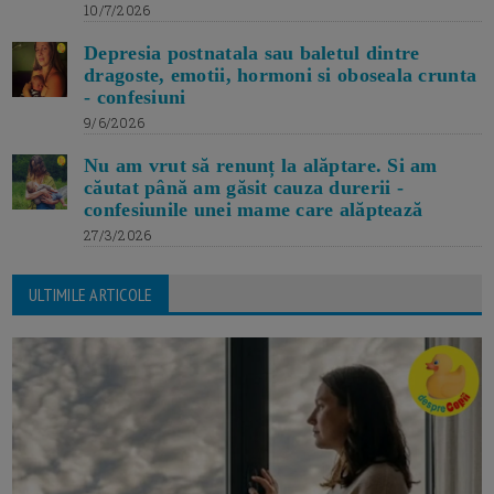
10/7/2026
Depresia postnatala sau baletul dintre
dragoste, emotii, hormoni si oboseala crunta
- confesiuni
9/6/2026
Nu am vrut să renunț la alăptare. Si am
căutat până am găsit cauza durerii -
confesiunile unei mame care alăptează
27/3/2026
ULTIMILE ARTICOLE