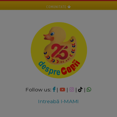
COMUNITATE
Follow us:
|
|
|
|
Intreabă I-MAMI