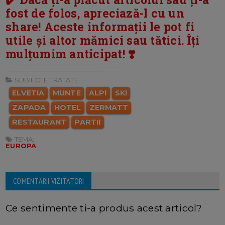
fost de folos, apreciază-l cu un
share! Aceste informații le pot fi
utile și altor mămici sau tătici. Îți
mulțumim anticipat! ❣️
SUBIECTE TRATATE:
ELVETIA
MUNTE
ALPI
SKI
ZAPADA
HOTEL
ZERMATT
RESTAURANT
PARTII
TEMA:
EUROPA
COMENTARII VIZITATORI
Ce sentimente ti-a produs acest articol?