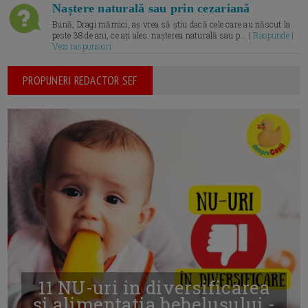
Naștere naturală sau prin cezariană
Bună, Dragi mămici, aș vrea să știu dacă cele care au născut la
peste 38 de ani, ce ați ales: nașterea naturală sau p... |
Raspunde |
Vezi raspunsuri
PROPUNERI REDACTOR SEF
11 NU-uri in diversificarea
și alimentația bebelușului -