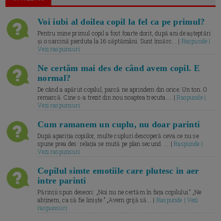
Voi iubi al doilea copil la fel ca pe primul?
Pentru mine primul copil a fost foarte dorit, după ani de așteptări
și o sarcină pierduta la 16 săptămâni. Sunt însărc... |
Raspunde |
Vezi raspunsuri
Ne certăm mai des de când avem copil. E
normal?
De când a apărut copilul, parcă ne aprindem din orice. Un ton. O
remarcă. Cine s-a trezit din nou noaptea trecuta.... |
Raspunde |
Vezi raspunsuri
Cum ramanem un cuplu, nu doar parinti
După apariția copiilor, multe cupluri descoperă ceva ce nu se
spune prea des: relația se mută pe plan secund. ... |
Raspunde |
Vezi raspunsuri
Copilul simte emotiile care plutesc in aer
intre parinti
Părinții spun deseori: „Noi nu ne certăm în fața copilului.” „Ne
abținem, ca să fie liniște.” „Avem grijă să... |
Raspunde | Vezi
raspunsuri