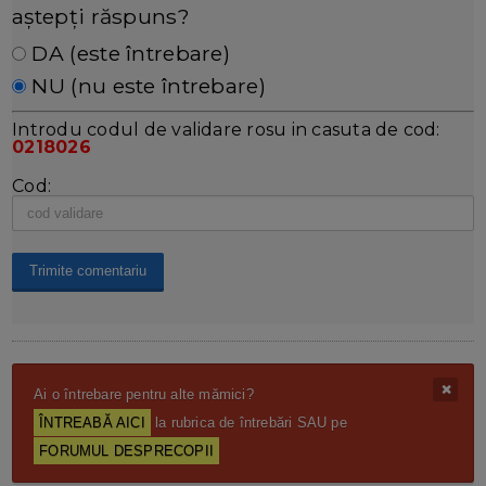
aștepți răspuns?
DA (este întrebare)
NU (nu este întrebare)
Introdu codul de validare rosu in casuta de cod:
0218026
Cod:
Ai o întrebare pentru alte mămici?
ÎNTREABĂ AICI
la rubrica de întrebări SAU pe
FORUMUL DESPRECOPII