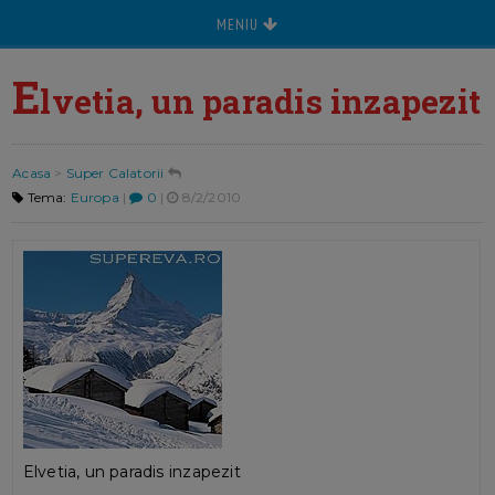
MENIU
E
lvetia, un paradis inzapezit
Acasa
>
Super Calatorii
Tema:
Europa
|
0
|
8/2/2010
Elvetia, un paradis inzapezit