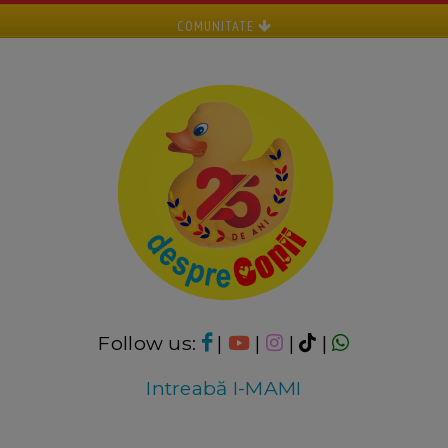
COMUNITATE
Follow us:
|
|
|
|
Intreabă I-MAMI