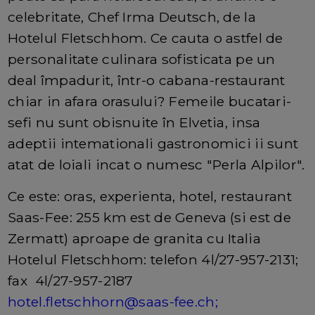
celebritate, Chef Irma Deutsch, de la
Hotelul Fletschhom. Ce cauta o astfel de
personalitate culinara sofisticata pe un
deal împadurit, într-o cabana-restaurant
chiar in afara orasului? Femeile bucatari-
sefi nu sunt obisnuite în Elvetia, insa
adeptii intemationali gastronomici ii sunt
atat de loiali incat o numesc "Perla Alpilor".
Ce este: oras, experienta, hotel, restaurant
Saas-Fee: 255 km est de Geneva (si est de
Zermatt) aproape de granita cu Italia
Hotelul Fletschhom: telefon 4l/27-957-2131;
fax 4l/27-957-2187
hotel.fletschhorn@saas-fee.ch
;