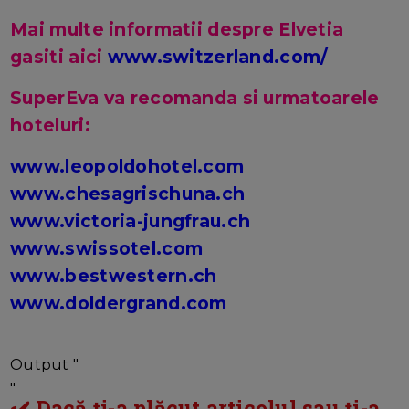
Mai multe informatii despre Elvetia
gasiti aici
www.switzerland.com/
SuperEva va recomanda si urmatoarele
hoteluri:
www.leopoldohotel.com
www.chesagrischuna.ch
www.victoria-jungfrau.ch
www.swissotel.com
www.bestwestern.ch
www.doldergrand.com
Output "
"
✔️ Dacă ți-a plăcut articolul sau ți-a