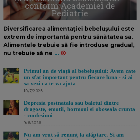
conform Academiei de
Pediatrie
16/7/2026
AUTOR: EDITOR DC.
Diversificarea alimentației bebelușului este
extrem de importantă pentru sănătatea sa.
Alimentele trebuie să fie introduse gradual,
nu trebuie să ne
...
Primul an de viață al bebelușului: Avem cate
un sfat important pentru fiecare luna - si ai
sa vezi ca te va ajuta
10/7/2026
Depresia postnatala sau baletul dintre
dragoste, emotii, hormoni si oboseala crunta
- confesiuni
9/6/2026
Nu am vrut să renunț la alăptare. Si am