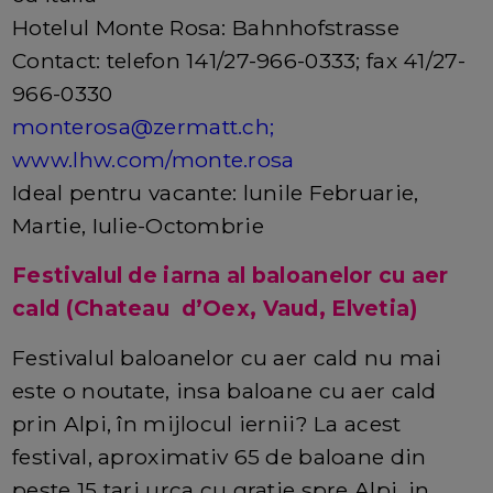
Hotelul Monte Rosa: Bahnhofstrasse
Contact: telefon 141/27-966-0333; fax 41/27-
966-0330
monterosa@zermatt.ch
;
www.lhw.com/monte.rosa
Ideal pentru vacante: lunile Februarie,
Martie, Iulie-Octombrie
Festivalul de iarna al baloanelor cu aer
cald (Chateau d’Oex, Vaud, Elvetia)
Festivalul baloanelor cu aer cald nu mai
este o noutate, insa baloane cu aer cald
prin Alpi, în mijlocul iernii? La acest
festival, aproximativ 65 de baloane din
peste 15 tari urca cu gratie spre Alpi, in