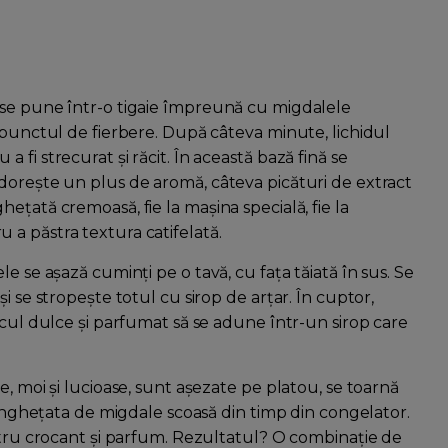
 se pune într-o tigaie împreună cu migdalele
 punctul de fierbere. După câteva minute, lichidul
fi strecurat și răcit. În această bază fină se
dorește un plus de aromă, câteva picături de extract
ețată cremoasă, fie la mașina specială, fie la
a păstra textura catifelată.
e se așază cuminți pe o tavă, cu fața tăiată în sus. Se
i se stropește totul cu sirop de arțar. În cuptor,
ucul dulce și parfumat să se adune într-un sirop care
, moi și lucioase, sunt așezate pe platou, se toarnă
ă înghețata de migdale scoasă din timp din congelator.
entru crocant și parfum. Rezultatul? O combinație de