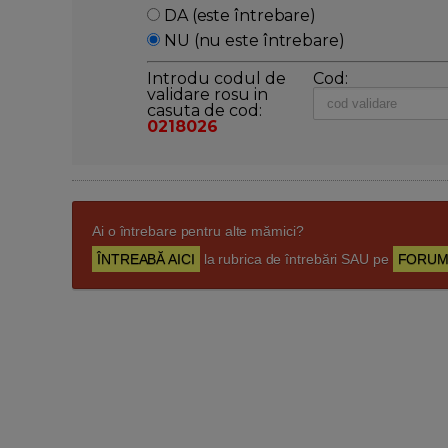
DA (este întrebare)
NU (nu este întrebare)
Introdu codul de
Cod:
validare rosu in
casuta de cod:
0218026
Ai o întrebare pentru alte mămici?
ÎNTREABĂ AICI
la rubrica de întrebări SAU pe
FORUM