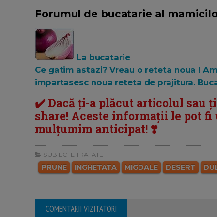
Forumul de bucatarie al mamicilo
La bucatarie
Ce gatim astazi? Vreau o reteta noua ! Am 
impartasesc noua reteta de prajitura. Buca
✔️ Dacă ți-a plăcut articolul sau ț
share! Aceste informații le pot fi u
mulțumim anticipat! ❣️
SUBIECTE TRATATE:
PRUNE
INGHETATA
MIGDALE
DESERT
DU
COMENTARII VIZITATORI