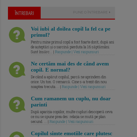
ÎNTREBARI
PUNE O ÎNTREBARE
Voi iubi al doilea copil la fel ca pe
primul?
Pentru mine primul copil a fost foarte dorit, după ani
de așteptări și o sarcină pierduta la 16 săptămâni.
Sunt însărc... |
Raspunde | Vezi raspunsuri
Ne certăm mai des de când avem
copil. E normal?
De când a apărut copilul, parcă ne aprindem din
orice. Un ton. O remarcă. Cine s-a trezit din nou
noaptea trecuta.... |
Raspunde | Vezi raspunsuri
Cum ramanem un cuplu, nu doar
parinti
După apariția copiilor, multe cupluri descoperă ceva
ce nu se spune prea des: relația se mută pe plan
secund. ... |
Raspunde | Vezi raspunsuri
Copilul simte emotiile care plutesc