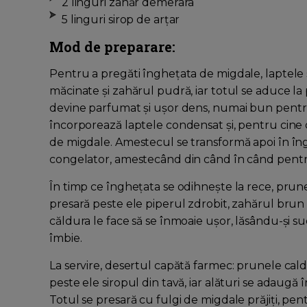
2 linguri zahăr demerara
5 linguri sirop de arțar
Mod de preparare:
Pentru a pregăti înghețata de migdale, laptele
măcinate și zahărul pudră, iar totul se aduce la
devine parfumat și ușor dens, numai bun pentru a 
încorporează laptele condensat și, pentru cine 
de migdale. Amestecul se transformă apoi în îngh
congelator, amestecând din când în când pentru 
În timp ce înghețata se odihnește la rece, prunel
presară peste ele piperul zdrobit, zahărul brun ș
căldura le face să se înmoaie ușor, lăsându-și s
îmbie.
La servire, desertul capătă farmec: prunele calde
peste ele siropul din tavă, iar alături se adaug
Totul se presară cu fulgi de migdale prăjiți, p