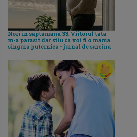
Nori in saptamana 33. Viitorul tata
m-a parasit dar stiu ca voi fi o mama
singura puternica - jurnal de sarcina