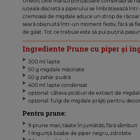
Uneori, cele mai surprinzătoare combinații se nas
iuțeala discretă a piperului se îmbrățișează înt
cremoasă de migdale aduce un strop de răcoare 
seară obișnuită într-un moment festiv, fără să f
de găsit. Tot ce trebuie este să pui puțină pasiun
Ingrediente Prune cu piper și în
300 ml lapte
50 g migdale măcinate
50 g zahăr pudră
400 ml lapte condensat
opțional: câteva picături de extract de migda
opțional: fulgi de migdale prăjiți pentru deco
Pentru prune:
9 prune mari, tăiate în jumătăți, fără sâmburi
1 linguriță boabe de piper negru, zdrobite