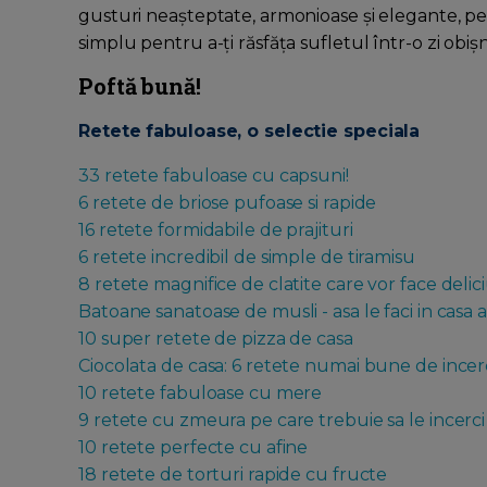
gusturi neașteptate, armonioase și elegante, pe
simplu pentru a-ți răsfăța sufletul într-o zi obișn
Poftă bună!
Retete fabuloase, o selectie speciala
33 retete fabuloase cu capsuni!
6 retete de briose pufoase si rapide
16 retete formidabile de prajituri
6 retete incredibil de simple de tiramisu
8 retete magnifice de clatite care vor face delici
Batoane sanatoase de musli - asa le faci in casa 
10 super retete de pizza de casa
Ciocolata de casa: 6 retete numai bune de incerca
10 retete fabuloase cu mere
9 retete cu zmeura pe care trebuie sa le incerci
10 retete perfecte cu afine
18 retete de torturi rapide cu fructe