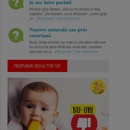
in aer intre parinti
Părinții spun deseori: „Noi nu ne certăm în fața
copilului.” „Ne abținem, ca să fie liniște.” „Avem grijă
să... |
Raspunde | Vezi raspunsuri
Naștere naturală sau prin
cezariană
Bună, Dragi mămici, aș vrea să știu dacă cele care
au născut la peste 38 de ani, ce ați ales: nașterea
naturală sau p... |
Raspunde | Vezi raspunsuri
PROPUNERI REDACTOR SEF