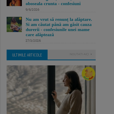
oboseala crunta - confesiuni
9/6/2026
Nu am vrut să renunț la alăptare.
Si am căutat până am găsit cauza
durerii - confesiunile unei mame
care alăptează
27/3/2026
ULTIMILE ARTICOLE
NOUTATI AICI