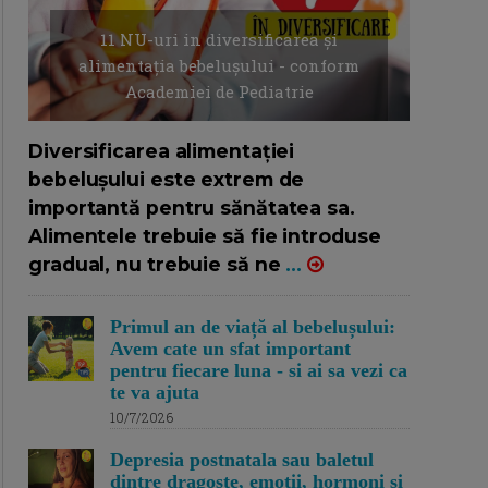
11 NU-uri in diversificarea și
alimentația bebelușului - conform
Academiei de Pediatrie
16/7/2026
AUTOR: EDITOR DC.
Diversificarea alimentației
bebelușului este extrem de
importantă pentru sănătatea sa.
Alimentele trebuie să fie introduse
gradual, nu trebuie să ne
...
Primul an de viață al bebelușului:
Avem cate un sfat important
pentru fiecare luna - si ai sa vezi ca
te va ajuta
10/7/2026
Depresia postnatala sau baletul
dintre dragoste, emotii, hormoni si