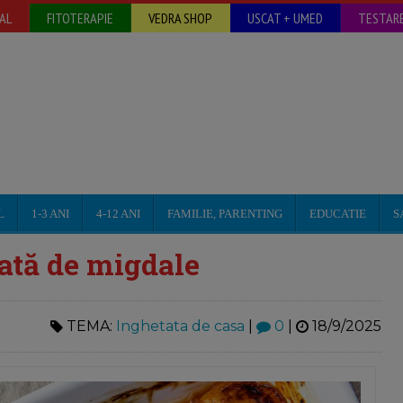
AL
FITOTERAPIE
VEDRA SHOP
USCAT + UMED
TESTARE
L
1-3 ANI
4-12 ANI
FAMILIE, PARENTING
EDUCATIE
S
țată de migdale
TEMA:
Inghetata de casa
|
0
|
18/9/2025