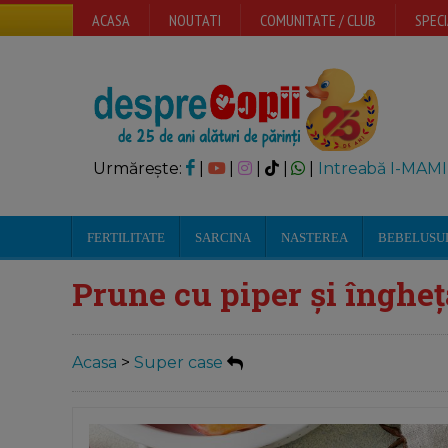
ACASA
NOUTATI
COMUNITATE / CLUB
SPECI
Urmărește:
|
|
|
|
|
Intreabă I-MAMI
FERTILITATE
SARCINA
NASTEREA
BEBELUSU
Prune cu piper și înghe
Acasa
>
Super case