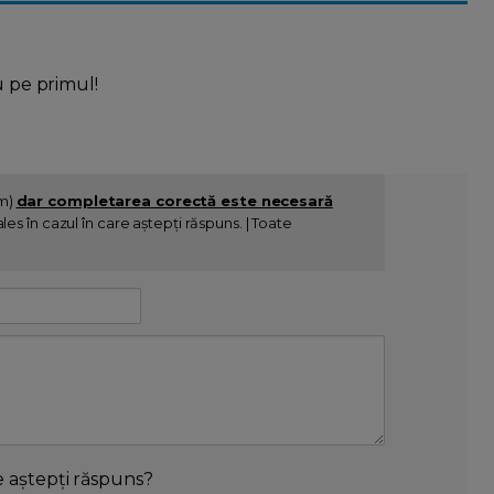
u pe primul!
im)
dar completarea corectă este necesară
es în cazul în care aștepți răspuns. | Toate
e aștepți răspuns?