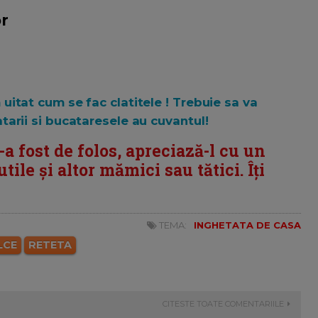
r
uitat cum se fac clatitele ! Trebuie sa va
tarii si bucataresele au cuvantul!
i-a fost de folos, apreciază-l cu un
tile și altor mămici sau tătici. Îți
TEMA:
INGHETATA DE CASA
LCE
RETETA
CITESTE TOATE COMENTARIILE