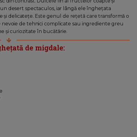
c din contrast. Dulcele fin al fructelor coapte și
r-un desert spectaculos, iar lângă ele înghețata
și delicatețe. Este genul de rețetă care transformă o
ie nevoie de tehnici complicate sau ingrediente greu
e și curiozitate în bucătărie.
ghețată de migdale:
le
r