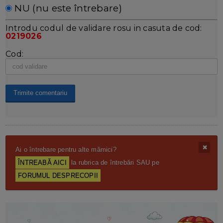
NU (nu este întrebare)
Introdu codul de validare rosu in casuta de cod:
0219026
Cod:
Ai o întrebare pentru alte mămici?
ÎNTREABĂ AICI
la rubrica de întrebări SAU pe
FORUMUL DESPRECOPII