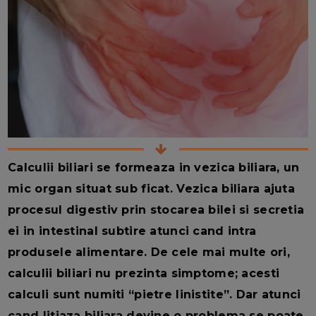
Calculii biliari se formeaza in vezica biliara, un
mic organ situat sub ficat. Vezica biliara ajuta
procesul digestiv prin stocarea bilei si secretia
ei in intestinal subtire atunci cand intra
produsele alimentare. De cele mai multe ori,
calculii biliari nu prezinta simptome; acesti
calculi sunt numiti “pietre linistite”. Dar atunci
cand litiaza biliara devine o problema se poate