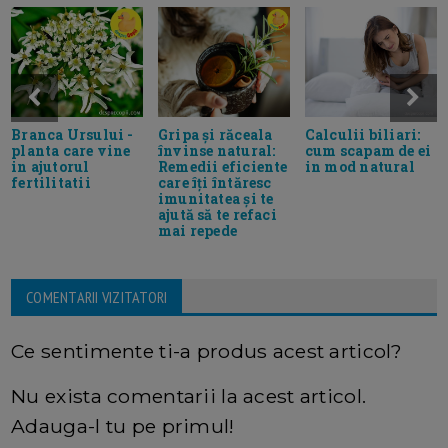
Gripa și răceala
Branca Ursului -
Calculii biliari:
învinse natural:
planta care vine
cum scapam de ei
Remedii eficiente
in ajutorul
in mod natural
care îți întăresc
fertilitatii
imunitatea și te
ajută să te refaci
mai repede
COMENTARII VIZITATORI
Ce sentimente ti-a produs acest articol?
Nu exista comentarii la acest articol.
Adauga-l tu pe primul!