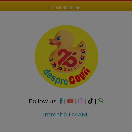
COMUNITATE
Follow us:
|
|
|
|
Intreabă I-MAMI