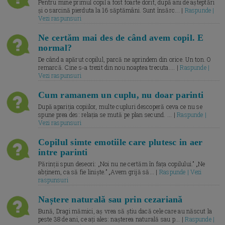
Pentru mine primul copil a fost foarte dorit, după ani de așteptări
și o sarcină pierduta la 16 săptămâni. Sunt însărc... |
Raspunde |
Vezi raspunsuri
Ne certăm mai des de când avem copil. E
normal?
De când a apărut copilul, parcă ne aprindem din orice. Un ton. O
remarcă. Cine s-a trezit din nou noaptea trecuta.... |
Raspunde |
Vezi raspunsuri
Cum ramanem un cuplu, nu doar parinti
După apariția copiilor, multe cupluri descoperă ceva ce nu se
spune prea des: relația se mută pe plan secund. ... |
Raspunde |
Vezi raspunsuri
Copilul simte emotiile care plutesc in aer
intre parinti
Părinții spun deseori: „Noi nu ne certăm în fața copilului.” „Ne
abținem, ca să fie liniște.” „Avem grijă să... |
Raspunde | Vezi
raspunsuri
Naștere naturală sau prin cezariană
Bună, Dragi mămici, aș vrea să știu dacă cele care au născut la
peste 38 de ani, ce ați ales: nașterea naturală sau p... |
Raspunde |