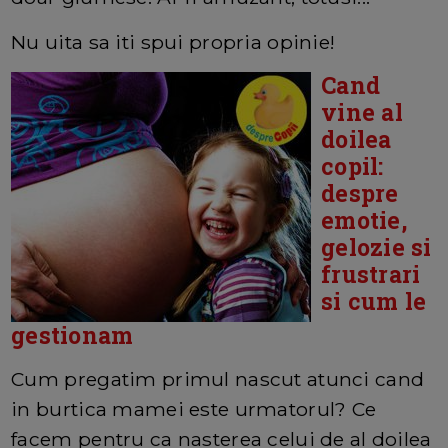
Nu uita sa iti spui propria opinie!
Cand
vine al
doilea
copil:
despre
emotie,
gelozie si
frustrari
si cum le
gestionam
Cum pregatim primul nascut atunci cand
in burtica mamei este urmatorul? Ce
facem pentru ca nasterea celui de al doilea