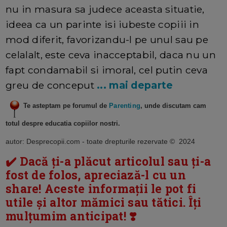
nu in masura sa judece aceasta situatie,
ideea ca un parinte isi iubeste copiii in
mod diferit, favorizandu-l pe unul sau pe
celalalt, este ceva inacceptabil, daca nu un
fapt condamabil si imoral, cel putin ceva
greu de conceput
... mai departe
Te asteptam pe forumul de
Parenting
, unde discutam cam
totul despre educatia copiilor nostri.
autor: Desprecopii.com - toate drepturile rezervate © 2024
✔️ Dacă ți-a plăcut articolul sau ți-a
fost de folos, apreciază-l cu un
share! Aceste informații le pot fi
utile și altor mămici sau tătici. Îți
mulțumim anticipat! ❣️