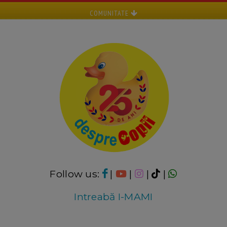
COMUNITATE
Follow us:
|
|
|
|
Intreabă I-MAMI