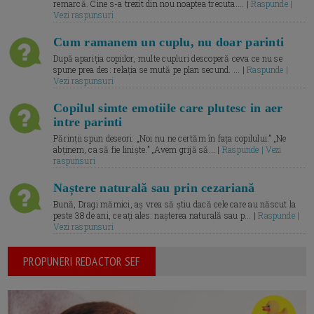
remarcă. Cine s-a trezit din nou noaptea trecuta.... |
Raspunde |
Vezi raspunsuri
Cum ramanem un cuplu, nu doar parinti
După apariția copiilor, multe cupluri descoperă ceva ce nu se
spune prea des: relația se mută pe plan secund. ... |
Raspunde |
Vezi raspunsuri
Copilul simte emotiile care plutesc in aer
intre parinti
Părinții spun deseori: „Noi nu ne certăm în fața copilului.” „Ne
abținem, ca să fie liniște.” „Avem grijă să... |
Raspunde | Vezi
raspunsuri
Naștere naturală sau prin cezariană
Bună, Dragi mămici, aș vrea să știu dacă cele care au născut la
peste 38 de ani, ce ați ales: nașterea naturală sau p... |
Raspunde |
Vezi raspunsuri
PROPUNERI REDACTOR SEF