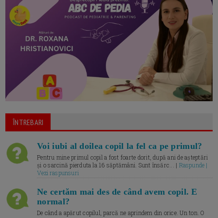
ÎNTREBARI
Voi iubi al doilea copil la fel ca pe primul?
Pentru mine primul copil a fost foarte dorit, după ani de așteptări
și o sarcină pierduta la 16 săptămâni. Sunt însărc... |
Raspunde |
Vezi raspunsuri
Ne certăm mai des de când avem copil. E
normal?
De când a apărut copilul, parcă ne aprindem din orice. Un ton. O