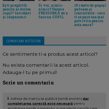
Ești pregătită
Si voi, nimic-
10 rețete de gogoși
pentru al doilea
nimic? Despre
pufoase și
copil? Intrebări
PRESIUNEA de a
irezistibile - care
și răspunsuri
face un COPIL
ti se pare cea mai
potrivita pentru
asta seara?
COMENTARII VIZITATORI
Ce sentimente ti-a produs acest articol?
Nu exista comentarii la acest articol.
Adauga-l tu pe primul!
Scrie un comentariu
Adresa de mail nu se publică (ramâi anonim)
dar
completarea corectă este necesară
pentru
aprobarea rapidă a mesajului, și mai ales în cazul în care