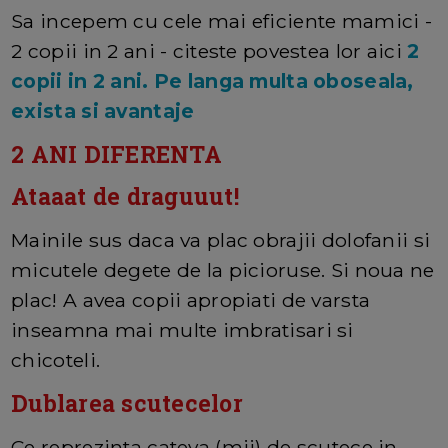
Sa incepem cu cele mai eficiente mamici -
2 copii in 2 ani - citeste povestea lor aici
2
copii in 2 ani. Pe langa multa oboseala,
exista si avantaje
2 ANI DIFERENTA
Ataaat de draguuut!
Mainile sus daca va plac obrajii dolofanii si
micutele degete de la picioruse. Si noua ne
plac! A avea copii apropiati de varsta
inseamna mai multe imbratisari si
chicoteli.
Dublarea scutecelor
Ce reprezinta cateva (mii) de scutece in