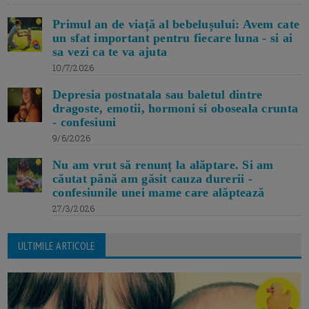
Primul an de viață al bebelușului: Avem cate
un sfat important pentru fiecare luna - si ai
sa vezi ca te va ajuta
10/7/2026
Depresia postnatala sau baletul dintre
dragoste, emotii, hormoni si oboseala crunta
- confesiuni
9/6/2026
Nu am vrut să renunț la alăptare. Si am
căutat până am găsit cauza durerii -
confesiunile unei mame care alăptează
27/3/2026
ULTIMILE ARTICOLE