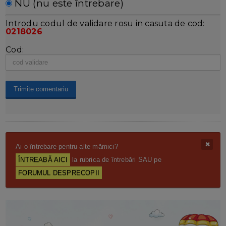
NU (nu este întrebare)
Introdu codul de validare rosu in casuta de cod:
0218026
Cod:
Ai o întrebare pentru alte mămici?
ÎNTREABĂ AICI
la rubrica de întrebări SAU pe
FORUMUL DESPRECOPII