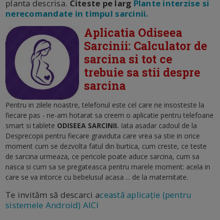
planta descrisa.
Citeste pe larg
Plante interzise si
nerecomandate in timpul sarcinii.
Aplicatia Odiseea
Sarcinii: Calculator de
sarcina si tot ce
trebuie sa stii despre
sarcina
Pentru in zilele noastre, telefonul este cel care ne insosteste la
fiecare pas - ne-am hotarat sa creem o aplicatie pentru telefoane
smart si tablete
ODISEEA SARCINII.
Iata asadar cadoul de la
Desprecopii pentru fiecare graviduta care vrea sa stie in orice
moment cum se dezvolta fatul din burtica, cum creste, ce teste
de sarcina urmeaza, ce pericole poate aduce sarcina, cum sa
nasca si cum sa se pregateasca pentru marele moment: acela in
care se va intorce cu bebelusul acasa ... de la maternitate.
Te invităm să descarci a
ceastă aplicație (pentru
sistemele Android) AICI