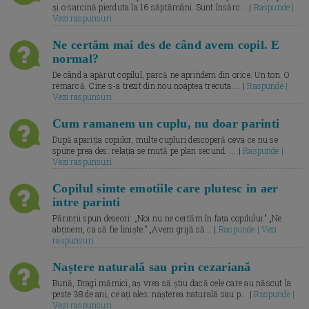
și o sarcină pierduta la 16 săptămâni. Sunt însărc... |
Raspunde |
Vezi raspunsuri
Ne certăm mai des de când avem copil. E
normal?
De când a apărut copilul, parcă ne aprindem din orice. Un ton. O
remarcă. Cine s-a trezit din nou noaptea trecuta.... |
Raspunde |
Vezi raspunsuri
Cum ramanem un cuplu, nu doar parinti
După apariția copiilor, multe cupluri descoperă ceva ce nu se
spune prea des: relația se mută pe plan secund. ... |
Raspunde |
Vezi raspunsuri
Copilul simte emotiile care plutesc in aer
intre parinti
Părinții spun deseori: „Noi nu ne certăm în fața copilului.” „Ne
abținem, ca să fie liniște.” „Avem grijă să... |
Raspunde | Vezi
raspunsuri
Naștere naturală sau prin cezariană
Bună, Dragi mămici, aș vrea să știu dacă cele care au născut la
peste 38 de ani, ce ați ales: nașterea naturală sau p... |
Raspunde |
Vezi raspunsuri