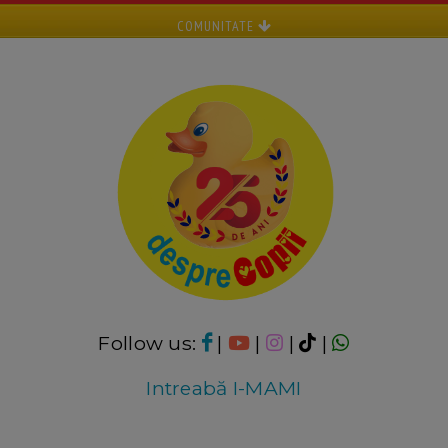
COMUNITATE
Follow us:
|
|
|
|
Intreabă I-MAMI