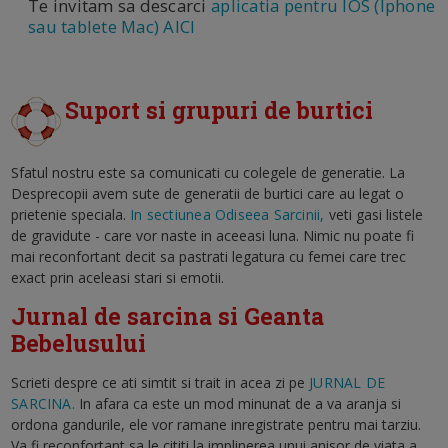
Te invitam sa descarci
aplicatia pentru IOS (Iphone
sau tablete Mac) AICI
Suport si grupuri de burtici
Sfatul nostru este sa comunicati cu colegele de generatie. La
Desprecopii avem sute de generatii de burtici care au legat o
prietenie speciala.
In sectiunea Odiseea Sarcinii,
veti gasi listele
de gravidute - care vor naste in aceeasi luna. Nimic nu poate fi
mai reconfortant decit sa pastrati legatura cu femei care trec
exact prin aceleasi stari si emotii.
Jurnal de sarcina si Geanta
Bebelusului
Scrieti despre ce ati simtit si trait in acea zi pe
JURNAL DE
SARCINA.
In afara ca este un mod minunat de a va aranja si
ordona gandurile, ele vor ramane inregistrate pentru mai tarziu.
Va fi reconfortant sa le cititi la implinerea unui anisor de viata a