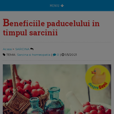
MENIU
B
eneficiile paducelului in
timpul sarcinii
Acasa
>
SARCINA
TEMA:
Sarcina si homeopatia
|
0
|
1/5/2021