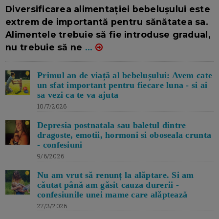
16/7/2026
AUTOR: EDITOR DC.
Diversificarea alimentației bebelușului este
extrem de importantă pentru sănătatea sa.
Alimentele trebuie să fie introduse gradual,
nu trebuie să ne
...
Primul an de viață al bebelușului: Avem cate
un sfat important pentru fiecare luna - si ai
sa vezi ca te va ajuta
10/7/2026
Depresia postnatala sau baletul dintre
dragoste, emotii, hormoni si oboseala crunta
- confesiuni
9/6/2026
Nu am vrut să renunț la alăptare. Si am
căutat până am găsit cauza durerii -
confesiunile unei mame care alăptează
27/3/2026