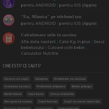
pentru ANDROID
|
pentru IOS (Apple)
"Eu, Mămica" pe telefonul tau
pentru ANDROID
|
pentru IOS (Apple)
Calculatoare utile in sarcina
Afla data nasterii
|
Cate Kg. in plus
|
Sexul
bebelusului
|
Culoare ochi bebe
|
Calculator Nutritie
CINE ESTI? CE CAUTI?
Doresc un copil
Adoptia
Probleme cu sarcina
Urmeaza sa nasc
Probleme alaptare
Bebe plange
Bebe febra
Caut bona
Cresa, Gradinta
Mergem la scoala
Copil bolnav
Copii cu nevoi speciale
Gemeni, Tripleti
Legislativ
CONCURSURI