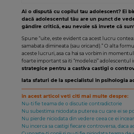
Ai o dispută cu copilul tau adolescent? Ei bi
dacă adolescentul tău are un punct de veder
gândire critică, eau nevoie să invete că sunt
Spune “uite, este evident ca acest lucru contea
samabata dimineata (sau oricand).” O alta formu
aceste lucruri, asa ca hai sa vorbim in momentul 
foarte important sa iti “modelezi” adolescentul 
strategice pentru a castiva castigi o contro
Iata sfaturi de la specialistul in psihologia 
in acest articol veti citi mai multe despre:
Nu-ti fie teama de o discutie contradictorie
Nu subestima niciodata puterea cu care ei se pot
Nu pierde niciodata din vedere ceea ce ei incearca 
Nu incerca sa castigi fiecare controversa, daca
Cunoaste-ti copiii si nu-ti fie niciodata teama de 