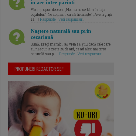
in aer intre parinti
Părinții spun deseori: „Noi nu ne certăm în fața
copilului.” „Ne abținem, ca să fie liniște.” „Avem grijă
să... |
Raspunde | Vezi raspunsuri
Naștere naturală sau prin
cezariană
Bună, Dragi mămici, aș vrea să știu dacă cele care
au născut la peste 38 de ani, ce ați ales: nașterea
naturală sau p... |
Raspunde | Vezi raspunsuri
PROPUNERI REDACTOR SEF