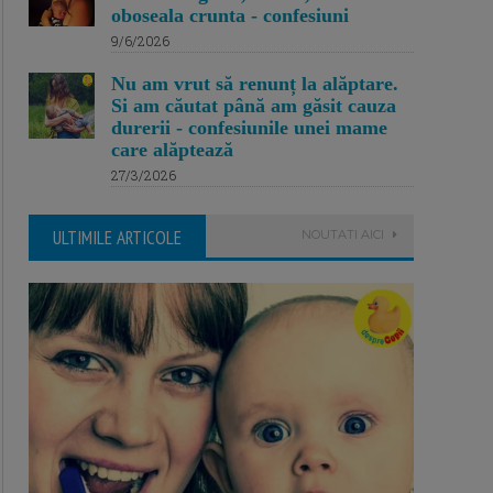
oboseala crunta - confesiuni
9/6/2026
Nu am vrut să renunț la alăptare.
Si am căutat până am găsit cauza
durerii - confesiunile unei mame
care alăptează
27/3/2026
ULTIMILE ARTICOLE
NOUTATI AICI