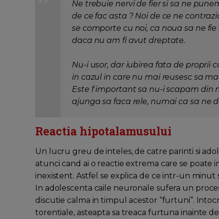
Ne trebuie nervi de fier si sa ne punem
de ce fac asta ? Noi de ce ne contrazi
se comporte cu noi, ca noua sa ne fie
daca nu am fi avut dreptate.
Nu-i usor, dar iubirea fata de proprii 
in cazul in care nu mai reusesc sa m
Este f important sa nu-i scapam din 
ajunga sa faca rele, numai ca sa ne de
Reactia hipotalamusului
Un lucru greu de inteles, de catre parinti si ado
atunci cand ai o reactie extrema care se poate i
inexistent. Astfel se explica de ce intr-un minut 
In adolescenta caile neuronale sufera un proces 
discutie calma in timpul acestor “furtuni”. Intoc
torentiale, asteapta sa treaca furtuna inainte de