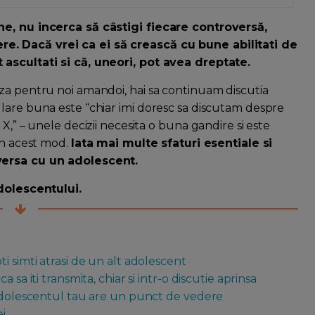
ne, nu incerca să câstigi fiecare controversă,
e. Dacă vrei ca ei să crească cu bune abilitati de
 ascultati si că, uneori, pot avea dreptate.
za pentru noi amandoi, hai sa continuam discutia
lare buna este “chiar imi doresc sa discutam despre
X,” – unele decizii necesita o buna gandire si este
in acest mod.
Iata mai multe sfaturi esentiale si
versa cu un adolescent.
adolescentului.
i simti atrasi de un alt adolescent
sa iti transmita, chiar si intr-o discutie aprinsa
 adolescentul tau are un punct de vedere
ei