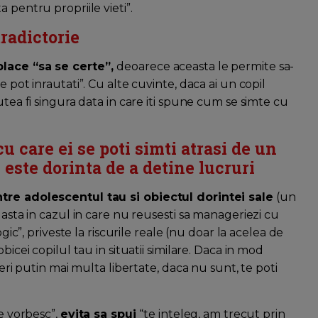
 pentru propriile vieti”.
tradictorie
place “sa se certe”,
deoarece aceasta le permite sa-
 pot inrautati”. Cu alte cuvinte, daca ai un copil
utea fi singura data in care iti spune cum se simte cu
 care ei se poti simti atrasi de un
 este dorinta de a detine lucruri
ntre adolescentul tau si obiectul dorintei sale
(un
 asta in cazul in care nu reusesti sa manageriezi cu
ogic”, priveste la riscurile reale (nu doar la acelea de
bicei copilul tau in situatii similare. Daca in mod
feri putin mai multa libertate, daca nu sunt, te poti
ce vorbesc”,
evita sa spui
“te inteleg, am trecut prin