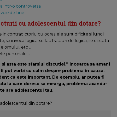
a intr-o controversa
evoie de tine
cturii cu adolescentul din dotare?
e in contradictoriu cu odraslele sunt dificite si lungi.
e invoca logica, se fac fracturi de logica, se discuta
e omului, etc ...
e personale ...
si asta este sfarsiul discutiei,” incearca sa amani
rti pot vorbi cu calm despre problema in cauza.
dent ca este important. De exemplu, ar putea fi
ata la care doresc sa mearga, problema axandu-
ate are adolescentul tau.
u adolescentul din dotare?