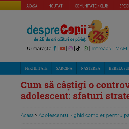
ACASA
NOUTATI
COMUNITATE / CLUB
SPECI
Urmărește:
|
|
|
|
|
Intreabă I-MAMI
FERTILITATE
SARCINA
NASTEREA
BEBELUSU
Cum să câștigi o controv
adolescent: sfaturi strat
Acasa
>
Adolescentul - ghid complet pentru par