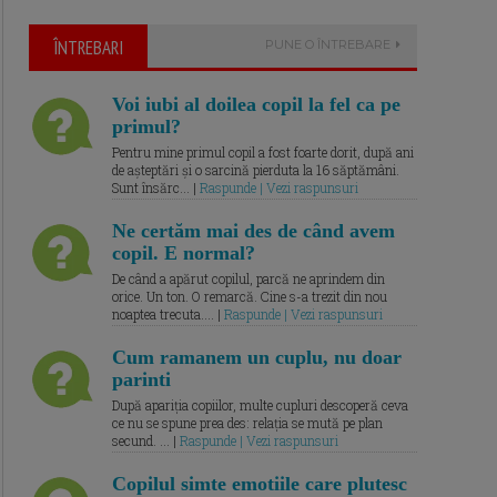
ÎNTREBARI
PUNE O ÎNTREBARE
Voi iubi al doilea copil la fel ca pe
primul?
Pentru mine primul copil a fost foarte dorit, după ani
de așteptări și o sarcină pierduta la 16 săptămâni.
Sunt însărc... |
Raspunde | Vezi raspunsuri
Ne certăm mai des de când avem
copil. E normal?
De când a apărut copilul, parcă ne aprindem din
orice. Un ton. O remarcă. Cine s-a trezit din nou
noaptea trecuta.... |
Raspunde | Vezi raspunsuri
Cum ramanem un cuplu, nu doar
parinti
După apariția copiilor, multe cupluri descoperă ceva
ce nu se spune prea des: relația se mută pe plan
secund. ... |
Raspunde | Vezi raspunsuri
Copilul simte emotiile care plutesc