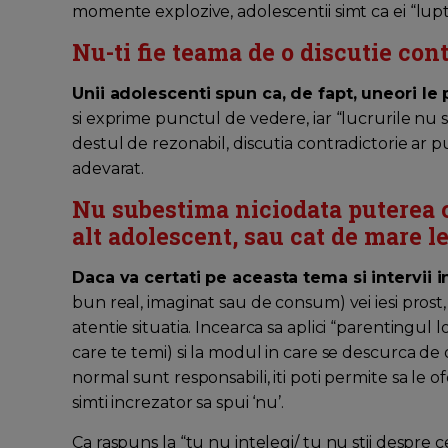
momente explozive, adolescentii simt ca ei “lupta
Nu-ti fie teama de o discutie con
Unii adolescenti spun ca, de fapt, uneori le 
si exprime punctul de vedere, iar “lucrurile nu se
destul de rezonabil, discutia contradictorie ar p
adevarat.
Nu subestima niciodata puterea cu
alt adolescent, sau cat de mare le
Daca va certati pe aceasta tema si intervii i
bun real, imaginat sau de consum) vei iesi prost,
atentie situatia. Incearca sa aplici “parentingul l
care te temi) si la modul in care se descurca de o
normal sunt responsabili, iti poti permite sa le o
simti increzator sa spui ‘nu’.
Ca raspuns la “tu nu intelegi/ tu nu stii despre 