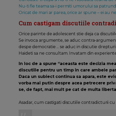
Nu-ti fie teama sa-i permiti umorului sa patrund
Oricat de mari ar parea, orice ar spune – ei au n
Cum castigam discutiile contradi
Orice parinte de adolescent stie deja ca discutiil
Se invoca argumente, se aduc contra-argumente, s
despe democratie ... se aduc in discutie drepturil
Haideti sa ne consultam. Invatam din experientel
In loc de a spune “aceasta este decizia mea 
discutiile pentru un timp in care ambele pa
Daca un subiect continua sa apara, este evi
vorba mai putin despre acea petrecere priv
se, de fapt, mai mult pe cat de multa libert
Asadar, cum castigati discutiile contradicturii c