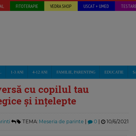
AL
FITOTERAPIE
VEDRA SHOP
USCAT + UMED
TESTARE
L
1-3 ANI
4-12 ANI
FAMILIE, PARENTING
EDUCATIE
S
ersă cu copilul tau
egice și ințelepte
inti
TEMA:
Meseria de parinte
|
0
|
10/6/2021