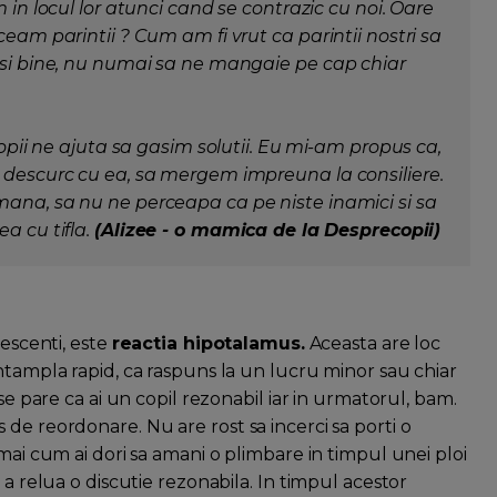
 in locul lor atunci cand se contrazic cu noi. Oare
ceam parintii ? Cum am fi vrut ca parintii nostri sa
 si bine, nu numai sa ne mangaie pe cap chiar
copii ne ajuta sa gasim solutii. Eu mi-am propus ca,
a descurc cu ea, sa mergem impreuna la consiliere.
mana, sa nu ne perceapa ca pe niste inamici si sa
a cu tifla.
(Alizee - o mamica de la Desprecopii)
lescenti, este
reactia hipotalamus.
Aceasta are loc
ntampla rapid, ca raspuns la un lucru minor sau chiar
se pare ca ai un copil rezonabil iar in urmatorul, bam.
de reordonare. Nu are rost sa incerci sa porti o
mai cum ai dori sa amani o plimbare in timpul unei ploi
 a relua o discutie rezonabila. In timpul acestor