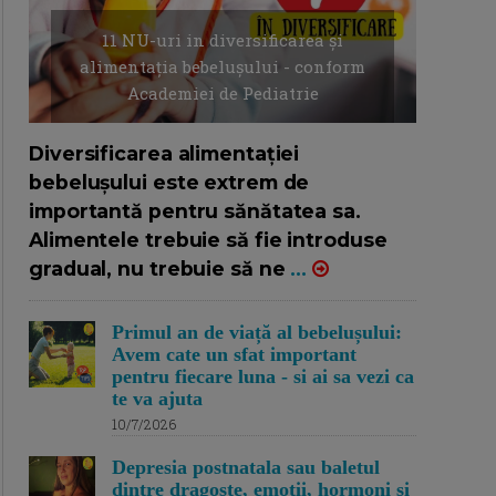
11 NU-uri in diversificarea și
alimentația bebelușului - conform
Academiei de Pediatrie
16/7/2026
AUTOR: EDITOR DC.
Diversificarea alimentației
bebelușului este extrem de
importantă pentru sănătatea sa.
Alimentele trebuie să fie introduse
gradual, nu trebuie să ne
...
Primul an de viață al bebelușului:
Avem cate un sfat important
pentru fiecare luna - si ai sa vezi ca
te va ajuta
10/7/2026
Depresia postnatala sau baletul
dintre dragoste, emotii, hormoni si