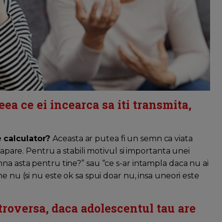
ea ce ei incearca sa iti transmita,
e calculator?
Aceasta ar putea fi un semn ca viata
capare. Pentru a stabili motivul si importanta unei
na asta pentru tine?” sau “ce s-ar intampla daca nu ai
e nu (si nu este ok sa spui doar nu, insa uneori este
troversa, daca adolescentul tau are