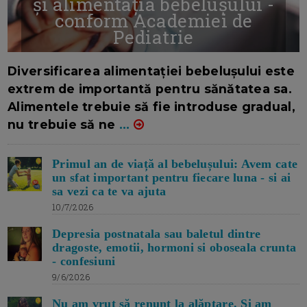
și alimentația bebelușului -
conform Academiei de
Pediatrie
16/7/2026
AUTOR: EDITOR DC.
Diversificarea alimentației bebelușului este
extrem de importantă pentru sănătatea sa.
Alimentele trebuie să fie introduse gradual,
nu trebuie să ne
...
Primul an de viață al bebelușului: Avem cate
un sfat important pentru fiecare luna - si ai
sa vezi ca te va ajuta
10/7/2026
Depresia postnatala sau baletul dintre
dragoste, emotii, hormoni si oboseala crunta
- confesiuni
9/6/2026
Nu am vrut să renunț la alăptare. Si am