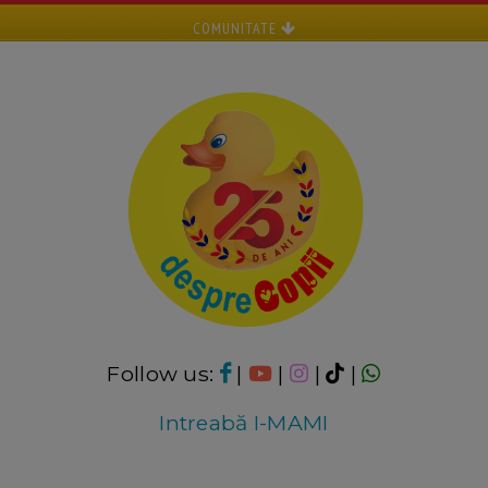
COMUNITATE
Follow us:
|
|
|
|
Intreabă I-MAMI