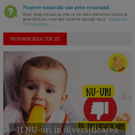
Naștere naturală sau prin cezariană
Bună, Dragi mămici, aș vrea să știu dacă cele care au născut la
peste 38 de ani, ce ați ales: nașterea naturală sau p... |
Raspunde |
Vezi raspunsuri
PROPUNERI REDACTOR SEF
11 NU-uri in diversificarea