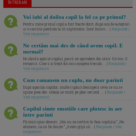
ÎNTREBARI
Voi iubi al doilea copil la fel ca pe primul?
Pentru mine primul copil a fost foarte dorit, după ani de așteptări
și o sarcină pierduta la 16 săptămâni. Sunt însărc... |
Raspunde |
Vezi raspunsuri
Ne certăm mai des de când avem copil. E
normal?
De când a apărut copilul, parcă ne aprindem din orice. Un ton. O
remarcă. Cine s-a trezit din nou noaptea trecuta.... |
Raspunde |
Vezi raspunsuri
Cum ramanem un cuplu, nu doar parinti
După apariția copiilor, multe cupluri descoperă ceva ce nu se
spune prea des: relația se mută pe plan secund. ... |
Raspunde |
Vezi raspunsuri
Copilul simte emotiile care plutesc in aer
intre parinti
Părinții spun deseori: „Noi nu ne certăm în fața copilului.” „Ne
abținem, ca să fie liniște.” „Avem grijă să... |
Raspunde | Vezi
raspunsuri