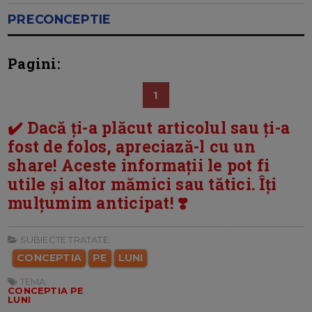
PRECONCEPTIE
Pagini:
1
✔️ Dacă ți-a plăcut articolul sau ți-a
fost de folos, apreciază-l cu un
share! Aceste informații le pot fi
utile și altor mămici sau tătici. Îți
mulțumim anticipat! ❣️
SUBIECTE TRATATE:
CONCEPTIA
PE
LUNI
TEMA:
CONCEPTIA PE
LUNI