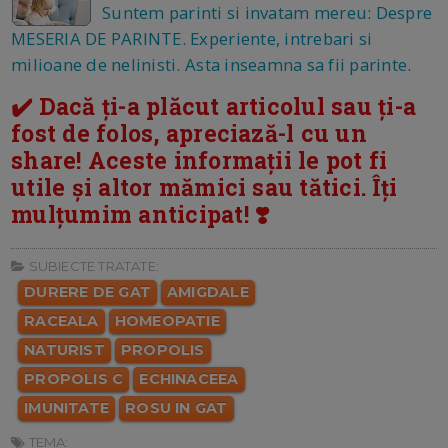
Suntem parinti si invatam mereu: Despre
MESERIA DE PARINTE. Experiente, intrebari si
milioane de nelinisti. Asta inseamna sa fii parinte.
✔️ Dacă ți-a plăcut articolul sau ți-a
fost de folos, apreciază-l cu un
share! Aceste informații le pot fi
utile și altor mămici sau tătici. Îți
mulțumim anticipat! ❣️
SUBIECTE TRATATE:
DURERE DE GAT
AMIGDALE
RACEALA
HOMEOPATIE
NATURIST
PROPOLIS
PROPOLIS C
ECHINACEEA
IMUNITATE
ROSU IN GAT
TEMA: