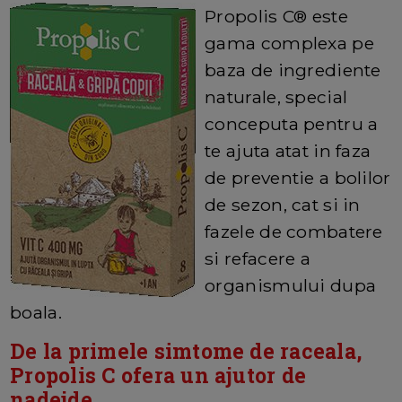
Propolis C® este
gama complexa pe
baza de ingrediente
naturale, special
conceputa pentru a
te ajuta atat in faza
de preventie a bolilor
de sezon, cat si in
fazele de combatere
si refacere a
organismului dupa
boala.
De la primele simtome de raceala,
Propolis C ofera un ajutor de
nadejde