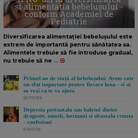
și alimentația bebelușului -
conform Academiei de
Pediatrie
16/7/2026
AUTOR: EDITOR DC.
Diversificarea alimentației bebelușului este
extrem de importantă pentru sănătatea sa.
Alimentele trebuie să fie introduse gradual,
nu trebuie să ne
...
Primul an de viață al bebelușului: Avem cate
un sfat important pentru fiecare luna - si ai
sa vezi ca te va ajuta
10/7/2026
Depresia postnatala sau baletul dintre
dragoste, emotii, hormoni si oboseala crunta
- confesiuni
9/6/2026