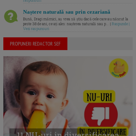
raspunsuri
Naștere naturală sau prin cezariană
Bună, Dragi mămici, aș vrea să știu dacă cele care au născut la
peste 38 de ani, ce ați ales: nașterea naturală sau p... |
Raspunde |
Vezi raspunsuri
PROPUNERI REDACTOR SEF
11 NU-uri in diversificarea