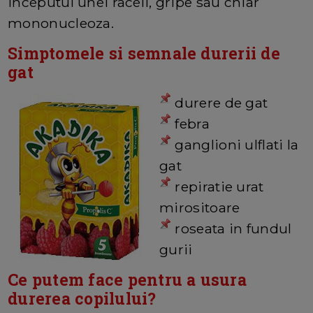
inceputul unei raceli, gripe sau chiar
mononucleoza.
Simptomele si semnale durerii de
gat
durere de gat
febra
ganglioni ulflati la
gat
repiratie urat
mirositoare
roseata in fundul
gurii
Ce putem face pentru a usura
durerea copilului?