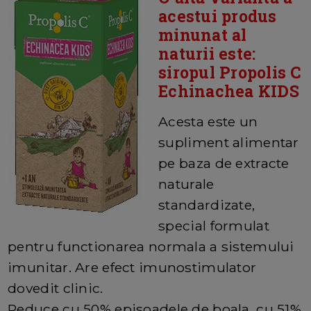
acestui produs
minunat al
naturii este:
siropul Propolis C
Echinachea KIDS
Acesta este un
supliment alimentar
pe baza de extracte
naturale
standardizate,
special formulat
pentru functionarea normala a sistemului
imunitar. Are efect imunostimulator
dovedit clinic.
Reduce cu 50% episoadele de boala, cu 51%