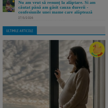
Nu am vrut să renunț la alăptare. Si am
căutat până am găsit cauza durerii -
confesiunile unei mame care alăptează
27/3/2026
ULTIMILE ARTICOLE