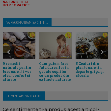
NATURISTE SI
HOMEOPATICE
VA RECOMANDAM SA CITITI...
9 remedii
5 Ceaiuri din
Cum putem face
naturale pentru
plante care țin
fata durerilor in
tuse care iti vor
departe gripa și
gat ale copiilor,
oferi confort si
răceala
cu un produs din
alinare
extracte naturale
COMENTARII VIZITATORI
Ce sentimente ti-a produs acest articol?