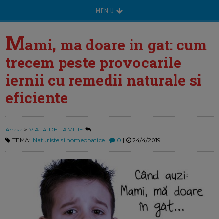
MENIU
M
ami, ma doare in gat: cum
trecem peste provocarile
iernii cu remedii naturale si
eficiente
Acasa
>
VIATA DE FAMILIE
TEMA:
Naturiste si homeopatice
|
0
|
24/4/2019