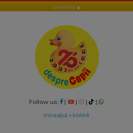
COMUNITATE
Follow us:
|
|
|
|
Intreabă I-MAMI