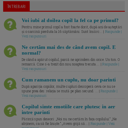
ÎNTREBARI
Voi iubi al doilea copil la fel ca pe primul?
Pentru mine primul copil a fost foarte dorit, după ani de așteptări
și o sarcină pierduta la 16 săptămâni. Sunt însărc... |
Raspunde |
Vezi raspunsuri
Ne certăm mai des de când avem copil. E
normal?
De când a apărut copilul, parcă ne aprindem din orice. Un ton. O
remarcă. Cine s-a trezit din nou noaptea trecuta.... |
Raspunde |
Vezi raspunsuri
Cum ramanem un cuplu, nu doar parinti
După apariția copiilor, multe cupluri descoperă ceva ce nu se
spune prea des: relația se mută pe plan secund. ... |
Raspunde |
Vezi raspunsuri
Copilul simte emotiile care plutesc in aer
intre parinti
Părinții spun deseori: „Noi nu ne certăm în fața copilului.” „Ne
abținem, ca să fie liniște.” „Avem grijă să... |
Raspunde | Vezi