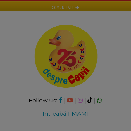
COMUNITATE
Follow us:
|
|
|
|
Intreabă I-MAMI