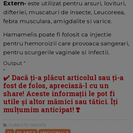
Extern-
este utilizat pentru arsuri, lovituri,
difteriei, muscaturi de insecte, Leucoreea,
febra musculara, amigdalite si varice.
Hamamelis poate fi folosit ca injectie
pentru hemoroizii care provoaca sangerari,
pentru scurgerile vaginale si infectii.
Output "
"
✔️ Dacă ți-a plăcut articolul sau ți-a
fost de folos, apreciază-l cu un
share! Aceste informații le pot fi
utile și altor mămici sau tătici. Îți
mulțumim anticipat! ❣️
SUBIECTE TRATATE:
12
PLANTE
MEDICINALE