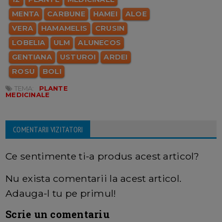
MENTA
CARBUNE
HAMEI
ALOE
VERA
HAMAMELIS
CRUSIN
LOBELIA
ULM
ALUNECOS
GENTIANA
USTUROI
ARDEI
ROSU
BOLI
TEMA:
PLANTE
MEDICINALE
COMENTARII VIZITATORI
Ce sentimente ti-a produs acest articol?
Nu exista comentarii la acest articol.
Adauga-l tu pe primul!
Scrie un comentariu