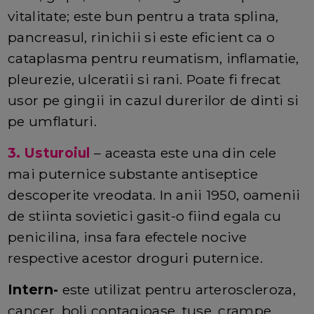
vitalitate; este bun pentru a trata splina,
pancreasul, rinichii si este eficient ca o
cataplasma pentru reumatism, inflamatie,
pleurezie, ulceratii si rani. Poate fi frecat
usor pe gingii in cazul durerilor de dinti si
pe umflaturi.
3. Usturoiul
– aceasta este una din cele
mai puternice substante antiseptice
descoperite vreodata. In anii 1950, oamenii
de stiinta sovietici gasit-o fiind egala cu
penicilina, insa fara efectele nocive
respective acestor droguri puternice.
Intern-
este utilizat pentru arteroscleroza,
cancer, boli contagioase, tuse, crampe,