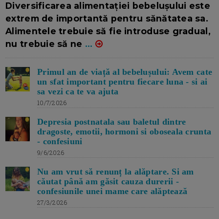
Diversificarea alimentației bebelușului este
extrem de importantă pentru sănătatea sa.
Alimentele trebuie să fie introduse gradual,
nu trebuie să ne
...
Primul an de viață al bebelușului: Avem cate
un sfat important pentru fiecare luna - si ai
sa vezi ca te va ajuta
10/7/2026
Depresia postnatala sau baletul dintre
dragoste, emotii, hormoni si oboseala crunta
- confesiuni
9/6/2026
Nu am vrut să renunț la alăptare. Si am
căutat până am găsit cauza durerii -
confesiunile unei mame care alăptează
27/3/2026