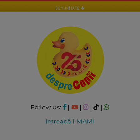
COMUNITATE
Follow us:
|
|
|
|
Intreabă I-MAMI