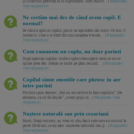
și o sarcină pierduta la 16 săptămâni. Sunt însărc... |
Raspunde |
Vezi raspunsuri
Ne certăm mai des de când avem copil. E
normal?
De când a apărut copilul, parcă ne aprindem din orice. Un ton. O
remarcă. Cine s-a trezit din nou noaptea trecuta.... |
Raspunde |
Vezi raspunsuri
Cum ramanem un cuplu, nu doar parinti
După apariția copiilor, multe cupluri descoperă ceva ce nu se
spune prea des: relația se mută pe plan secund. ... |
Raspunde |
Vezi raspunsuri
Copilul simte emotiile care plutesc in aer
intre parinti
Părinții spun deseori: „Noi nu ne certăm în fața copilului.” „Ne
abținem, ca să fie liniște.” „Avem grijă să... |
Raspunde | Vezi
raspunsuri
Naștere naturală sau prin cezariană
Bună, Dragi mămici, aș vrea să știu dacă cele care au născut la
peste 38 de ani, ce ați ales: nașterea naturală sau p... |
Raspunde |
Vezi raspunsuri