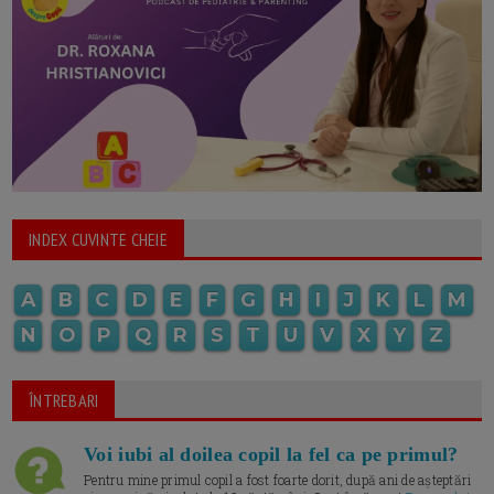
INDEX CUVINTE CHEIE
A
B
C
D
E
F
G
H
I
J
K
L
M
N
O
P
Q
R
S
T
U
V
X
Y
Z
ÎNTREBARI
Voi iubi al doilea copil la fel ca pe primul?
Pentru mine primul copil a fost foarte dorit, după ani de așteptări