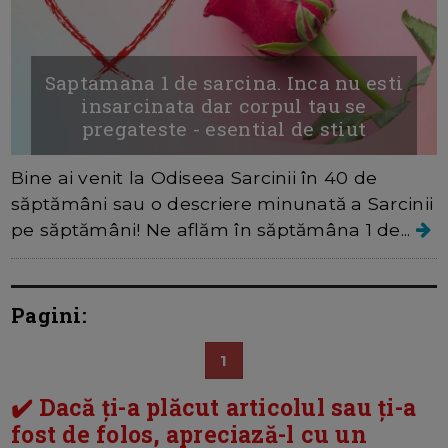
Saptamana 1 de sarcina. Inca nu esti
insarcinata dar corpul tau se
pregateste - esential de stiut
Bine ai venit la Odiseea Sarcinii în 40 de
săptămâni sau o descriere minunată a Sarcinii
pe săptămâni! Ne aflăm în săptămâna 1 de...
Pagini:
1
✔️ Dacă ți-a plăcut articolul sau ți-a
fost de folos, apreciază-l cu un