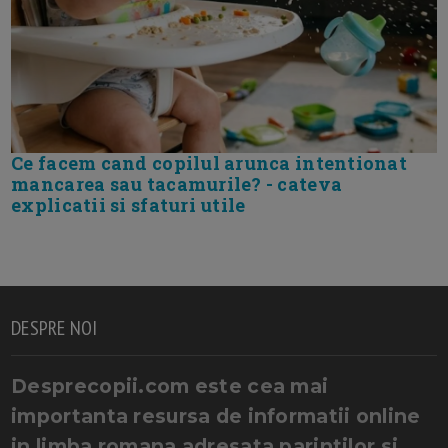
Ce facem cand copilul arunca intentionat
mancarea sau tacamurile? - cateva
explicatii si sfaturi utile
DESPRE NOI
Desprecopii.com este cea mai
importanta resursa de informatii online
in limba romana adresata parintilor si