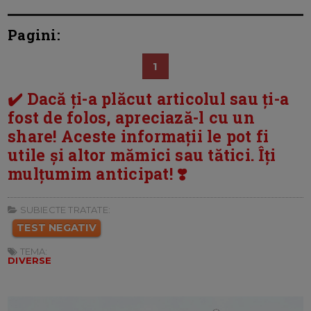
Pagini:
1
✔️ Dacă ți-a plăcut articolul sau ți-a
fost de folos, apreciază-l cu un
share! Aceste informații le pot fi
utile și altor mămici sau tătici. Îți
mulțumim anticipat! ❣️
SUBIECTE TRATATE:
TEST NEGATIV
TEMA:
DIVERSE