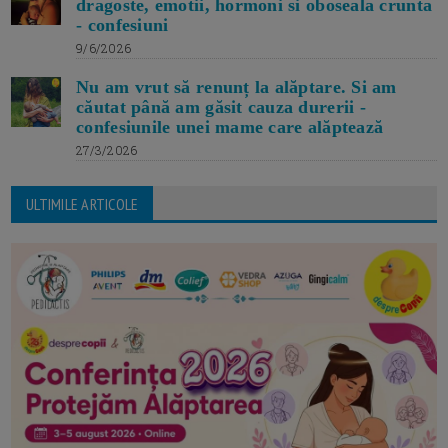
dragoste, emotii, hormoni si oboseala crunta
- confesiuni
9/6/2026
Nu am vrut să renunț la alăptare. Si am
căutat până am găsit cauza durerii -
confesiunile unei mame care alăptează
27/3/2026
ULTIMILE ARTICOLE