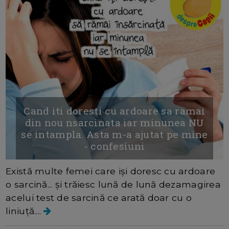
Cand iti doresti cu ardoare sa ramai
din nou nsarcinata iar minunea NU
se intampla. Asta m-a ajutat pe mine
- confesiuni
Există multe femei care iși doresc cu ardoare
o sarcină... și trăiesc lună de lună dezamagirea
acelui test de sarcină ce arată doar cu o
liniuță....