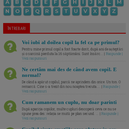
A
B
C
D
E
F
G
H
I
J
K
L
M
N
O
P
Q
R
S
T
U
V
X
Y
Z
ÎNTREBARI
Voi iubi al doilea copil la fel ca pe primul?
Pentru mine primul copil a fost foarte dorit, după ani de așteptări
și o sarcină pierduta la 16 săptămâni. Sunt însărc... |
Raspunde |
Vezi raspunsuri
Ne certăm mai des de când avem copil. E
normal?
De când a apărut copilul, parcă ne aprindem din orice. Un ton. O
remarcă. Cine s-a trezit din nou noaptea trecuta.... |
Raspunde |
Vezi raspunsuri
Cum ramanem un cuplu, nu doar parinti
După apariția copiilor, multe cupluri descoperă ceva ce nu se
spune prea des: relația se mută pe plan secund. ... |
Raspunde |
Vezi raspunsuri