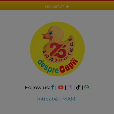
COMUNITATE
Follow us:
|
|
|
|
Intreabă I-MAMI