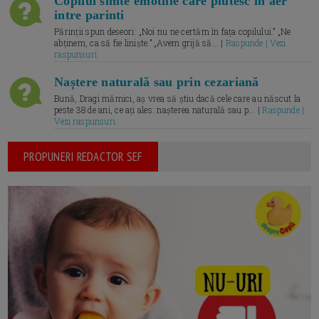
Copilul simte emotiile care plutesc in aer
intre parinti
Părinții spun deseori: „Noi nu ne certăm în fața copilului.” „Ne
abținem, ca să fie liniște.” „Avem grijă să... |
Raspunde | Vezi
raspunsuri
Naștere naturală sau prin cezariană
Bună, Dragi mămici, aș vrea să știu dacă cele care au născut la
peste 38 de ani, ce ați ales: nașterea naturală sau p... |
Raspunde |
Vezi raspunsuri
PROPUNERI REDACTOR SEF