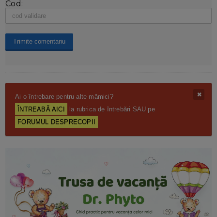
Cod:
Ai o întrebare pentru alte mămici?
ÎNTREABĂ AICI
la rubrica de întrebări SAU pe
FORUMUL DESPRECOPII