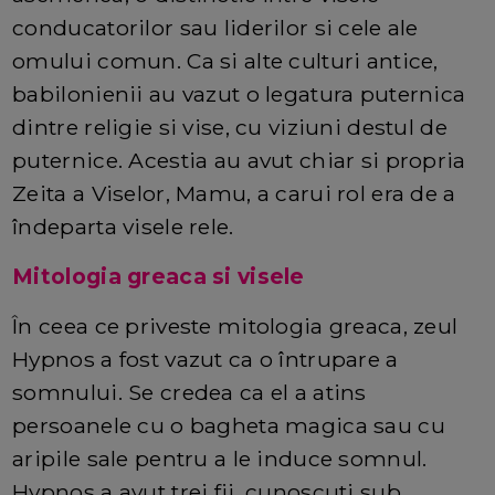
conducatorilor sau liderilor si cele ale
omului comun. Ca si alte culturi antice,
babilonienii au vazut o legatura puternica
dintre religie si vise, cu viziuni destul de
puternice. Acestia au avut chiar si propria
Zeita a Viselor, Mamu, a carui rol era de a
îndeparta visele rele.
Mitologia greaca si visele
În ceea ce priveste mitologia greaca, zeul
Hypnos a fost vazut ca o întrupare a
somnului. Se credea ca el a atins
persoanele cu o bagheta magica sau cu
aripile sale pentru a le induce somnul.
Hypnos a avut trei fii, cunoscuti sub