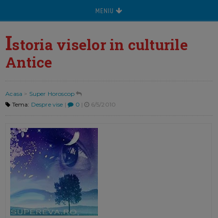
MENIU
I
storia viselor in culturile
Antice
Acasa
>
Super Horoscop
Tema:
Despre vise
|
0
|
6/5/2010