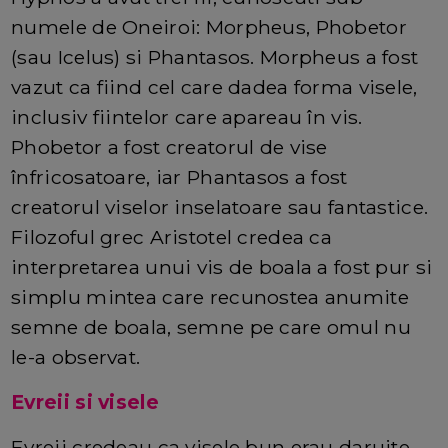
numele de Oneiroi: Morpheus, Phobetor
(sau Icelus) si Phantasos. Morpheus a fost
vazut ca fiind cel care dadea forma visele,
inclusiv fiintelor care apareau în vis.
Phobetor a fost creatorul de vise
înfricosatoare, iar Phantasos a fost
creatorul viselor inselatoare sau fantastice.
Filozoful grec Aristotel credea ca
interpretarea unui vis de boala a fost pur si
simplu mintea care recunostea anumite
semne de boala, semne pe care omul nu
le-a observat.
Evreii si visele
Evreii credeau ca visele bun erau daruite