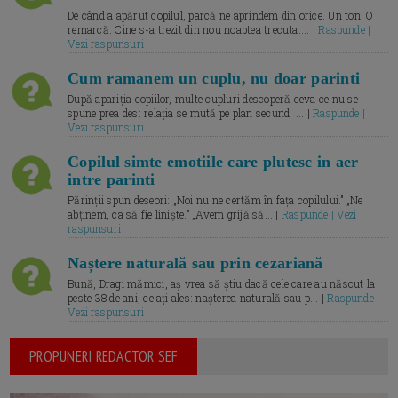
De când a apărut copilul, parcă ne aprindem din orice. Un ton. O
remarcă. Cine s-a trezit din nou noaptea trecuta.... |
Raspunde |
Vezi raspunsuri
Cum ramanem un cuplu, nu doar parinti
După apariția copiilor, multe cupluri descoperă ceva ce nu se
spune prea des: relația se mută pe plan secund. ... |
Raspunde |
Vezi raspunsuri
Copilul simte emotiile care plutesc in aer
intre parinti
Părinții spun deseori: „Noi nu ne certăm în fața copilului.” „Ne
abținem, ca să fie liniște.” „Avem grijă să... |
Raspunde | Vezi
raspunsuri
Naștere naturală sau prin cezariană
Bună, Dragi mămici, aș vrea să știu dacă cele care au născut la
peste 38 de ani, ce ați ales: nașterea naturală sau p... |
Raspunde |
Vezi raspunsuri
PROPUNERI REDACTOR SEF