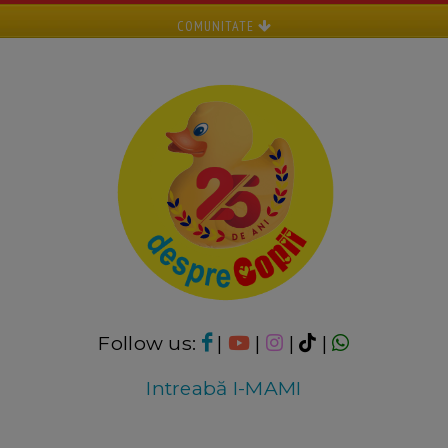
COMUNITATE
Follow us:
|
|
|
|
Intreabă I-MAMI