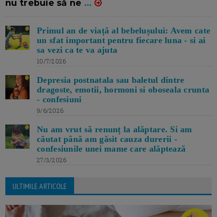
nu trebuie să ne
...
Primul an de viață al bebelușului: Avem cate
un sfat important pentru fiecare luna - si ai
sa vezi ca te va ajuta
10/7/2026
Depresia postnatala sau baletul dintre
dragoste, emotii, hormoni si oboseala crunta
- confesiuni
9/6/2026
Nu am vrut să renunț la alăptare. Si am
căutat până am găsit cauza durerii -
confesiunile unei mame care alăptează
27/3/2026
ULTIMILE ARTICOLE