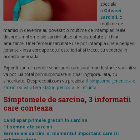
speciala
a
Odiseei
Sarcinii
, o
multime de
mamici in devenire au povestit o multime de intamplari reale
despre simptome ale sarcinii absolut neasteptate si chiar
amuzante. Unei femei insarcinate i se pot intampla unele periperii
jenante - insa aproape totul este iertat si trecut cu vederea in
aceasta perioada.
Expertii spun ca multe si necunoscute sunt manifestarile sarcinii si
va pot lua total prin surprindere si chiar ingrijora. Iata, cu
sinceritate, Desprecopii.com va prezinta
6 simptome jenente ale
sarcinii si va ofera sfaturi pentru a le infrunta.
Simptomele de sarcina, 3 informatii
care conteaza
Cand apar primele greturi in sarcina
11 semne ale sarcinii
Semne ale sarcinii si momentul important care iti
schimba viata