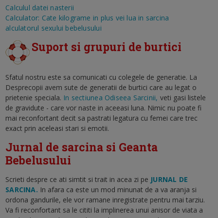
Calculul datei nasterii
Calculator: Cate kilograme in plus vei lua in sarcina
alculatorul sexului bebelusului
Suport si grupuri de burtici
Sfatul nostru este sa comunicati cu colegele de generatie. La
Desprecopii avem sute de generatii de burtici care au legat o
prietenie speciala.
In sectiunea Odiseea Sarcinii,
veti gasi listele
de gravidute - care vor naste in aceeasi luna. Nimic nu poate fi
mai reconfortant decit sa pastrati legatura cu femei care trec
exact prin aceleasi stari si emotii.
Jurnal de sarcina si Geanta
Bebelusului
Scrieti despre ce ati simtit si trait in acea zi pe
JURNAL DE
SARCINA.
In afara ca este un mod minunat de a va aranja si
ordona gandurile, ele vor ramane inregistrate pentru mai tarziu.
Va fi reconfortant sa le cititi la implinerea unui anisor de viata a