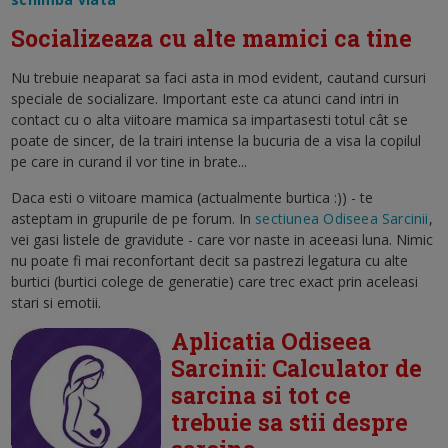
Socializeaza cu alte mamici ca tine
Nu trebuie neaparat sa faci asta in mod evident, cautand cursuri
speciale de socializare. Important este ca atunci cand intri in
contact cu o alta viitoare mamica sa impartasesti totul cât se
poate de sincer, de la trairi intense la bucuria de a visa la copilul
pe care in curand il vor tine in brate...
Daca esti o viitoare mamica (actualmente burtica :)) - te
asteptam in grupurile de pe forum. In
sectiunea Odiseea Sarcinii
,
vei gasi listele de gravidute - care vor naste in aceeasi luna. Nimic
nu poate fi mai reconfortant decit sa pastrezi legatura cu alte
burtici (burtici colege de generatie) care trec exact prin aceleasi
stari si emotii.
Aplicatia Odiseea
Sarcinii: Calculator de
sarcina si tot ce
trebuie sa stii despre