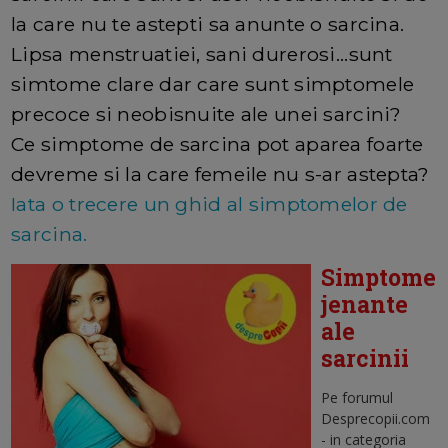
la care nu te astepti sa anunte o sarcina.
Lipsa menstruatiei, sani durerosi...sunt
simtome clare dar care sunt simptomele
precoce si neobisnuite ale unei sarcini?
Ce simptome de sarcina pot aparea foarte
devreme si la care femeile nu s-ar astepta?
Iata o trecere un ghid al simptomelor de
sarcina.
Simptome
jenante
ale
sarcinii
Pe forumul
Desprecopii.com
- in categoria