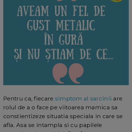
Pentru ca, fiecare
simptom al sarcinii
are
rolul de a o face pe viitoarea mamica sa
constientizeze situatia speciala in care se
afla. Asa se intampla si cu papilele