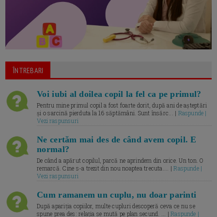
ÎNTREBARI
Voi iubi al doilea copil la fel ca pe primul?
Pentru mine primul copil a fost foarte dorit, după ani de așteptări
și o sarcină pierduta la 16 săptămâni. Sunt însărc... |
Raspunde |
Vezi raspunsuri
Ne certăm mai des de când avem copil. E
normal?
De când a apărut copilul, parcă ne aprindem din orice. Un ton. O
remarcă. Cine s-a trezit din nou noaptea trecuta.... |
Raspunde |
Vezi raspunsuri
Cum ramanem un cuplu, nu doar parinti
După apariția copiilor, multe cupluri descoperă ceva ce nu se
spune prea des: relația se mută pe plan secund. ... |
Raspunde |