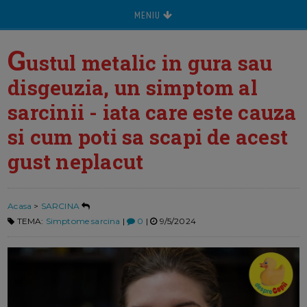
MENIU
G
ustul metalic in gura sau
disgeuzia, un simptom al
sarcinii - iata care este cauza
si cum poti sa scapi de acest
gust neplacut
Acasa
>
SARCINA
TEMA:
Simptome sarcina
|
0
|
9/5/2024