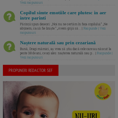
Vezi raspunsuri
Copilul simte emotiile care plutesc in aer
intre parinti
Părinții spun deseori: „Noi nu ne certăm în fața copilului.” „Ne
abținem, ca să fie liniște.” „Avem grijă să... |
Raspunde | Vezi
raspunsuri
Naștere naturală sau prin cezariană
Bună, Dragi mămici, aș vrea să știu dacă cele care au născut la
peste 38 de ani, ce ați ales: nașterea naturală sau p... |
Raspunde |
Vezi raspunsuri
PROPUNERI REDACTOR SEF