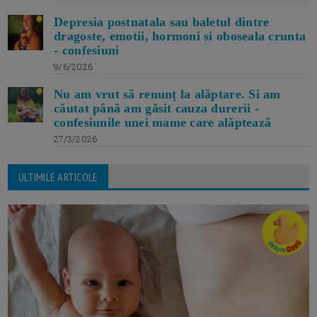
Depresia postnatala sau baletul dintre
dragoste, emotii, hormoni si oboseala crunta
- confesiuni
9/6/2026
Nu am vrut să renunț la alăptare. Si am
căutat până am găsit cauza durerii -
confesiunile unei mame care alăptează
27/3/2026
ULTIMILE ARTICOLE