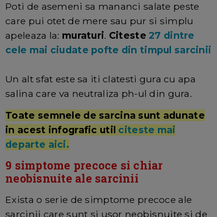
Poti de asemeni sa mananci salate peste
care pui otet de mere sau pur si simplu
apeleaza la:
muraturi
.
Citeste
27 dintre
cele mai ciudate pofte din timpul sarcinii
Un alt sfat este sa iti clatesti gura cu apa
salina care va neutraliza ph-ul din gura.
Toate semnele de sarcina sunt adunate
in acest infografic util
citeste mai
departe aici.
9 simptome precoce si chiar
neobisnuite ale sarcinii
Exista o serie de simptome precoce ale
sarcinii care sunt si usor neobisnuite si de