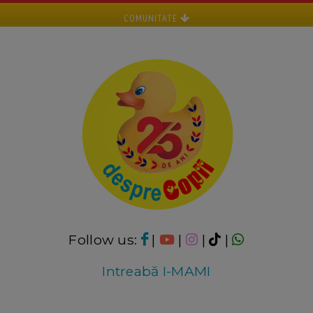
COMUNITATE
Follow us:
|
|
|
|
Intreabă I-MAMI