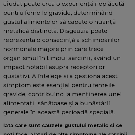
ciudat poate crea o experiență neplăcută
pentru femeile gravide, determinând
gustul alimentelor să capete o nuanță
metalică distinctă. Disgeuzia poate
reprezenta o consecință a schimbărilor
hormonale majore prin care trece
organismul în timpul sarcinii, având un
impact notabil asupra receptorilor
gustativi. A înțelege și a gestiona acest
simptom este esențial pentru femeile
gravide, contribuind la menținerea unei
alimentații sănătoase și a bunăstării
generale în această perioadă specială.
Iata care sunt cauzele gustului metalic si ce
poti face, alaturi de alte simptome ale sarcinii