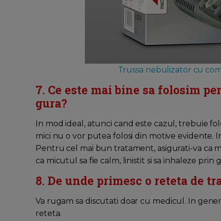
Trussa nebulizator cu comp
7. Ce este mai bine sa folosim pe
gura?
In mod ideal, atunci cand este cazul, trebuie folos
mici nu o vor putea folosi din motive evidente. I
Pentru cel mai bun tratament, asigurati-va ca m
ca micutul sa fie calm, linistit si sa inhaleze prin
8. De unde primesc o reteta de t
Va rugam sa discutati doar cu medicul. In genera
reteta.