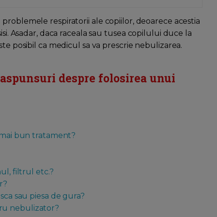
roblemele respiratorii ale copiilor, deoarece acestia
isi. Asadar, daca raceala sau tusea copilului duce la
ste posibil ca medicul sa va prescrie nebulizarea.
 raspunsuri despre folosirea unui
l mai bun tratament?
, filtrul etc.?
r?
asca sau piesa de gura?
ru nebulizator?