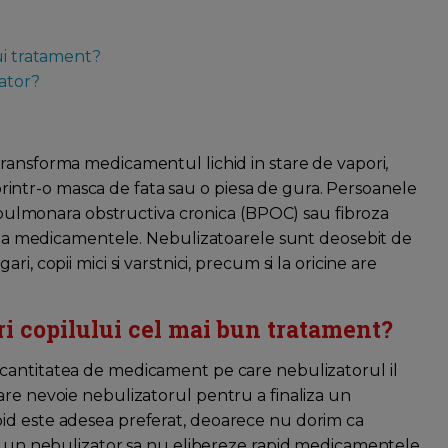
ui tratament?
zator?
transforma medicamentul lichid in stare de vapori,
i printr-o masca de fata sau o piesa de gura. Persoanele
la pulmonara obstructiva cronica (BPOC) sau fibroza
i lua medicamentele. Nebulizatoarele sunt deosebit de
i, copii mici si varstnici, precum si la oricine are
ri copilului cel mai bun tratament?
cantitatea de medicament pe care nebulizatorul il
are nevoie nebulizatorul pentru a finaliza un
id este adesea preferat, deoarece nu dorim ca
ca un nebulizator sa nu elibereze rapid medicamentele