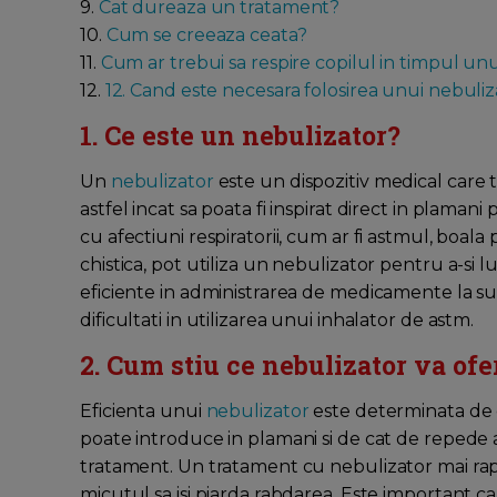
9.
Cat dureaza un tratament?
10.
Cum se creeaza ceata?
11.
Cum ar trebui sa respire copilul in timpul un
12.
12. Cand este necesara folosirea unui nebuli
1. Ce este un nebulizator?
Un
nebulizator
este un dispozitiv medical care 
astfel incat sa poata fi inspirat direct in plaman
cu afectiuni respiratorii, cum ar fi astmul, boa
chistica, pot utiliza un nebulizator pentru a-s
eficiente in administrarea de medicamente la sugar
dificultati in utilizarea unui inhalator de astm.
2. Cum stiu ce nebulizator va ofe
Eficienta unui
nebulizator
este determinata de 
poate introduce in plamani si de cat de repede 
tratament. Un tratament cu nebulizator mai rap
micutul sa isi piarda rabdarea. Este important 