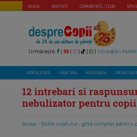
ACASA
NOUTATI
COMUNITATE / CLUB
SPECI
Urmărește:
|
|
|
|
|
Intreabă I-MAMI
FERTILITATE
SARCINA
NASTEREA
BEBELUSU
12 intrebari si raspunsu
nebulizator pentru copii
Acasa
>
Bolile copilului - ghid complet pentru p