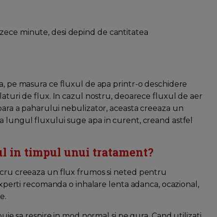
zece minute, desi depind de cantitatea
ca, pe masura ce fluxul de apa printr-o deschidere
laturi de flux. In cazul nostru, deoarece fluxul de aer
ioara a paharului nebulizator, aceasta creeaza un
a lungul fluxului suge apa in curent, creand astfel
lul in timpul unui tratament?
lucru creeaza un flux frumos si neted pentru
 experti recomanda o inhalare lenta adanca, ocazional,
e.
buie sa respire in mod normal si pe gura. Cand utilizati