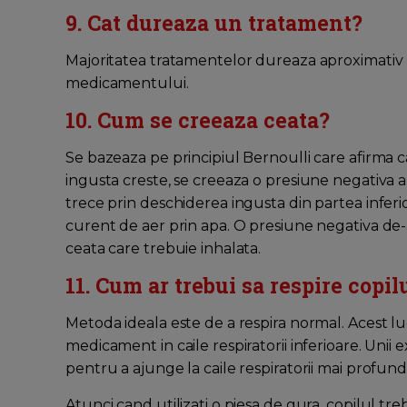
9. Cat dureaza un tratament?
Majoritatea tratamentelor dureaza aproximativ 
medicamentului.
10. Cum se creeaza ceata?
Se bazeaza pe principiul Bernoulli care afirma 
ingusta creste, se creeaza o presiune negativa a
trece prin deschiderea ingusta din partea infer
curent de aer prin apa. O presiune negativa de-
ceata care trebuie inhalata.
11. Cum ar trebui sa respire copi
Metoda ideala este de a respira normal. Acest 
medicament in caile respiratorii inferioare. Unii
pentru a ajunge la caile respiratorii mai profund
Atunci cand utilizati o piesa de gura, copilul tre