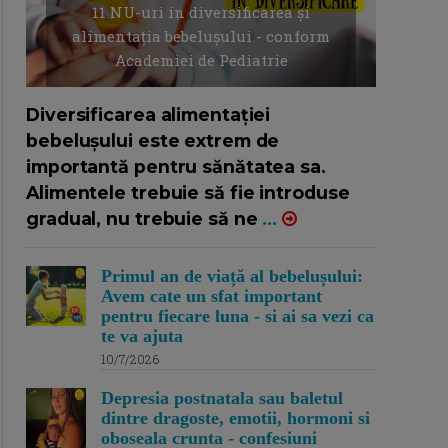
11 NU-uri in diversificarea și
alimentația bebelușului - conform
Academiei de Pediatrie
16/7/2026
AUTOR: EDITOR DC.
Diversificarea alimentației
bebelușului este extrem de
importantă pentru sănătatea sa.
Alimentele trebuie să fie introduse
gradual, nu trebuie să ne
...
Primul an de viață al bebelușului:
Avem cate un sfat important
pentru fiecare luna - si ai sa vezi ca
te va ajuta
10/7/2026
Depresia postnatala sau baletul
dintre dragoste, emotii, hormoni si
oboseala crunta - confesiuni