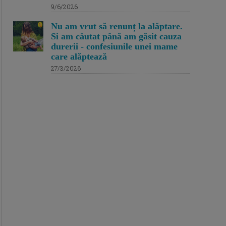
9/6/2026
Nu am vrut să renunț la alăptare.
Si am căutat până am găsit cauza
durerii - confesiunile unei mame
care alăptează
27/3/2026