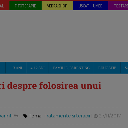
AL
FITOTERAPIE
VEDRA SHOP
USCAT + UMED
TESTARE
L
1-3 ANI
4-12 ANI
FAMILIE, PARENTING
EDUCATIE
S
ri despre folosirea unui
arinti
Tema:
Tratamente si terapii
|
27/11/2017