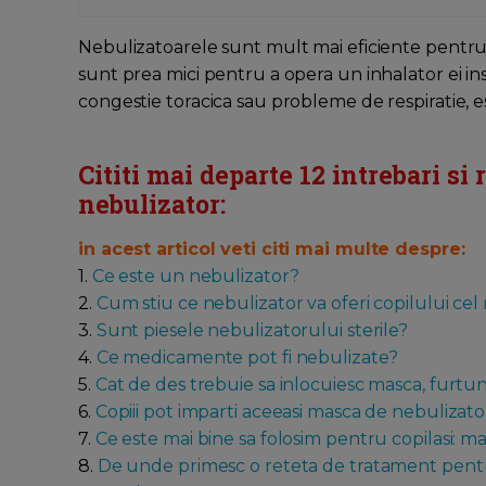
Nebulizatoarele sunt mult mai eficiente pentru p
sunt prea mici pentru a opera un inhalator ei ins
congestie toracica sau probleme de respiratie, e
Cititi mai departe 12 intrebari si
nebulizator:
in acest articol veti citi mai multe despre:
1.
Ce este un nebulizator?
2.
Cum stiu ce nebulizator va oferi copilului ce
3.
Sunt piesele nebulizatorului sterile?
4.
Ce medicamente pot fi nebulizate?
5.
Cat de des trebuie sa inlocuiesc masca, furtunul
6.
Copiii pot imparti aceeasi masca de nebulizato
7.
Ce este mai bine sa folosim pentru copilasi: m
8.
De unde primesc o reteta de tratament pent