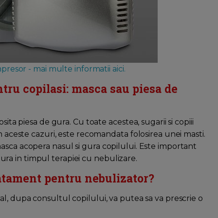
resor - mai multe informatii aici.
ntru copilasi: masca sau piesa de
ita piesa de gura. Cu toate acestea, sugarii si copiii
n aceste cazuri, este recomandata folosirea unei masti.
asca acopera nasul si gura copilului. Este important
 gura in timpul terapiei cu nebulizare.
ratament pentru nebulizator?
l, dupa consultul copilului, va putea sa va prescrie o