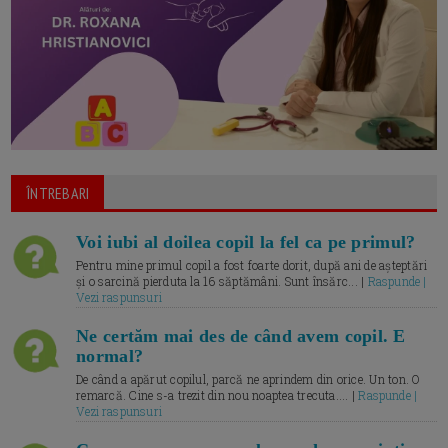
ÎNTREBARI
Voi iubi al doilea copil la fel ca pe primul?
Pentru mine primul copil a fost foarte dorit, după ani de așteptări
și o sarcină pierduta la 16 săptămâni. Sunt însărc... |
Raspunde |
Vezi raspunsuri
Ne certăm mai des de când avem copil. E
normal?
De când a apărut copilul, parcă ne aprindem din orice. Un ton. O
remarcă. Cine s-a trezit din nou noaptea trecuta.... |
Raspunde |
Vezi raspunsuri