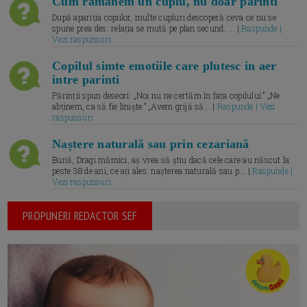
Cum ramanem un cuplu, nu doar parinti
După apariția copiilor, multe cupluri descoperă ceva ce nu se
spune prea des: relația se mută pe plan secund. ... |
Raspunde |
Vezi raspunsuri
Copilul simte emotiile care plutesc in aer
intre parinti
Părinții spun deseori: „Noi nu ne certăm în fața copilului.” „Ne
abținem, ca să fie liniște.” „Avem grijă să... |
Raspunde | Vezi
raspunsuri
Naștere naturală sau prin cezariană
Bună, Dragi mămici, aș vrea să știu dacă cele care au născut la
peste 38 de ani, ce ați ales: nașterea naturală sau p... |
Raspunde |
Vezi raspunsuri
PROPUNERI REDACTOR SEF