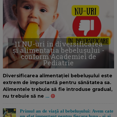
11 NU-uri in diversificarea
și alimentația bebelușului -
conform Academiei de
Pediatrie
16/7/2026
AUTOR: EDITOR DC.
Diversificarea alimentației bebelușului este
extrem de importantă pentru sănătatea sa.
Alimentele trebuie să fie introduse gradual,
nu trebuie să ne
...
Primul an de viață al bebelușului: Avem cate
un sfat important pentru fiecare luna - si ai