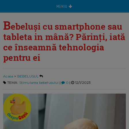
MENIU
B
ebeluși cu smartphone sau
tableta in mână? Părinți, iată
ce înseamnă tehnologia
pentru ei
Acasa
>
BEBELUSUL
TEMA:
Stimularea bebelusului
|
0
|
12/1/2023