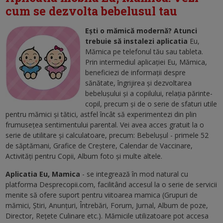
cum se dezvolta bebelusul tau
Ești o mămică modernă? Atunci
trebuie să instalezi aplicatia
Eu,
Mămica pe telefonul tău sau tableta.
Prin intermediul aplicaţiei Eu, Mămica,
beneficiezi de informaţii despre
sănătate, îngrijirea şi dezvoltarea
bebelușului și a copilului, relaţia părinte-
copil, precum şi de o serie de sfaturi utile
pentru mămici şi tătici, astfel încât să experimentezi din plin
frumuseţea sentimentului parental. Vei avea acces gratuit la o
serie de utilitare şi calculatoare, precum: Bebeluşul - primele 52
de săptămani, Grafice de Creştere, Calendar de Vaccinare,
Activităţi pentru Copii, Album foto şi multe altele.
Aplicatia Eu, Mamica
- se integrează în mod natural cu
platforma Desprecopii.com, facilitând accesul la o serie de servicii
menite să ofere suport pentru viitoarea mamica (Grupuri de
mămici, Ştiri, Anunţuri, Întrebări, Forum, Jurnal, Album de poze,
Director, Reţete Culinare etc.). Mămicile utilizatoare pot accesa