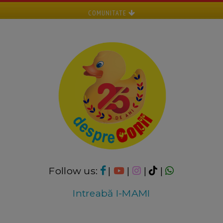
COMUNITATE
Follow us:
|
|
|
|
Intreabă I-MAMI