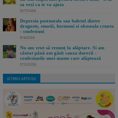
sa vezi ca te va ajuta
10/7/2026
Depresia postnatala sau baletul dintre
dragoste, emotii, hormoni si oboseala crunta
- confesiuni
9/6/2026
Nu am vrut să renunț la alăptare. Si am
căutat până am găsit cauza durerii -
confesiunile unei mame care alăptează
27/3/2026
ULTIMILE ARTICOLE