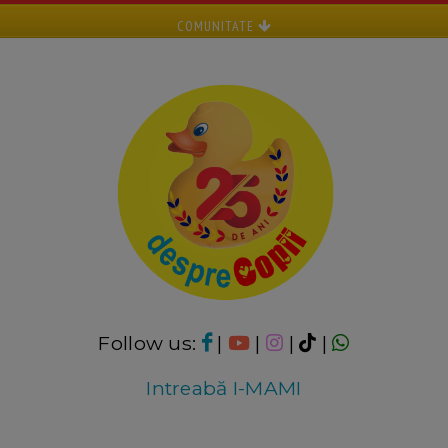
COMUNITATE
Follow us:
|
|
|
|
Intreabă I-MAMI