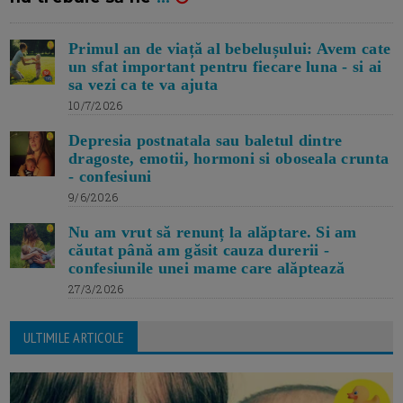
Primul an de viață al bebelușului: Avem cate
un sfat important pentru fiecare luna - si ai
sa vezi ca te va ajuta
10/7/2026
Depresia postnatala sau baletul dintre
dragoste, emotii, hormoni si oboseala crunta
- confesiuni
9/6/2026
Nu am vrut să renunț la alăptare. Si am
căutat până am găsit cauza durerii -
confesiunile unei mame care alăptează
27/3/2026
ULTIMILE ARTICOLE