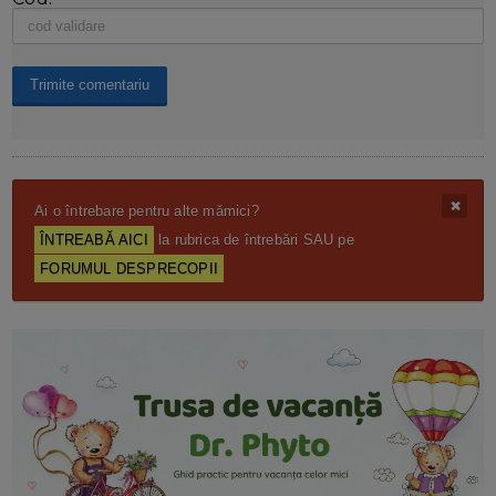
Ai o întrebare pentru alte mămici?
ÎNTREABĂ AICI
la rubrica de întrebări SAU pe
FORUMUL DESPRECOPII