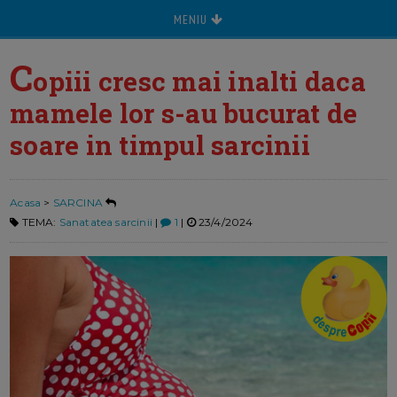
MENIU
C
opiii cresc mai inalti daca
mamele lor s-au bucurat de
soare in timpul sarcinii
Acasa
>
SARCINA
TEMA:
Sanatatea sarcinii
|
1
|
23/4/2024