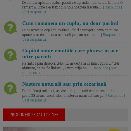
De când a apărut copilul, parcă ne aprindem din orice. Un ton. O
remarcă. Cine s-a trezit din nou noaptea trecuta.... |
Raspunde |
Vezi raspunsuri
Cum ramanem un cuplu, nu doar parinti
După apariția copiilor, multe cupluri descoperă ceva ce nu se
spune prea des: relația se mută pe plan secund. ... |
Raspunde |
Vezi raspunsuri
Copilul simte emotiile care plutesc in aer
intre parinti
Părinții spun deseori: „Noi nu ne certăm în fața copilului.” „Ne
abținem, ca să fie liniște.” „Avem grijă să... |
Raspunde | Vezi
raspunsuri
Naștere naturală sau prin cezariană
Bună, Dragi mămici, aș vrea să știu dacă cele care au născut la
peste 38 de ani, ce ați ales: nașterea naturală sau p... |
Raspunde |
Vezi raspunsuri
PROPUNERI REDACTOR SEF