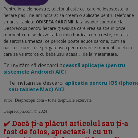
Pentru in zilele noastre, telefonul este cel care ne insosteste la
fiecare pas - ne-am hotarat sa creem o aplicatie pentru telefoane
smart si tablete
ODISEEA SARCINII.
Iata asadar cadoul de la
Desprecopii pentru fiecare graviduta care vrea sa stie in orice
moment cum se dezvolta fatul din burtica, cum creste, ce teste
de sarcina urmeaza, ce pericole poate aduce sarcina, cum sa
nasca si cum sa se pregateasca pentru marele moment: acela in
care se va intorce cu bebelusul acasa ... de la maternitate.
Te invităm să descarci a
ceastă aplicație (pentru
sistemele Android) AICI
Te invitam sa descarci
aplicatia pentru IOS (Iphon
sau tablete Mac) AICI
autor: Desprecopii.com - toate drepturile rezervate
Desprecopii.com © 2024
✔️ Dacă ți-a plăcut articolul sau ți-a
fost de folos, apreciază-l cu un