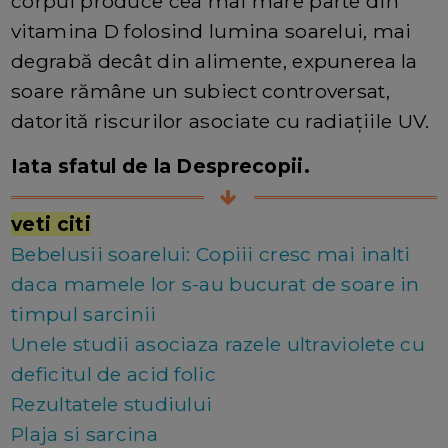
corpul produce cea mai mare parte din
vitamina D folosind lumina soarelui, mai
degrabă decât din alimente, expunerea la
soare rămâne un subiect controversat,
datorită riscurilor asociate cu radiațiile UV.
Iata sfatul de la Desprecopii.
veti citi
Bebelusii soarelui: Copiii cresc mai inalti
daca mamele lor s-au bucurat de soare in
timpul sarcinii
Unele studii asociaza razele ultraviolete cu
deficitul de acid folic
Rezultatele studiului
Plaja si sarcina