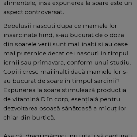
alimentele, insa expunerea la soare este un
aspect controversat.
Bebelusii nascuti dupa ce mamele lor,
insarcinate fiind, s-au bucurat de o doza
din soarele verii sunt mai inalti si au oase
mai puternice decat cei nascuti in timpul
iernii sau primavara, conform unui studiu.
Copiii cresc mai înalți dacă mamele lor s-
au bucurat de soare în timpul sarcinii?
Expunerea la soare stimulează producția
de vitamină D în corp, esențială pentru
dezvoltarea osoasă sănătoasă a micuților
chiar din burtică.
Așa că, dragi mămici, nu uitați să capturați