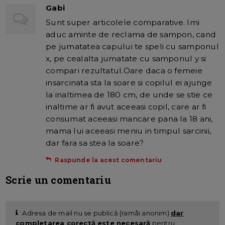
Gabi
Sunt super articolele comparative. Imi
aduc aminte de reclama de sampon, cand
pe jumatatea capului te speli cu samponul
x, pe cealalta jumatate cu samponul y si
compari rezultatul.Oare daca o femeie
insarcinata sta la soare si copilul ei ajunge
la inaltimea de 180 cm, de unde se stie ce
inaltime ar fi avut aceeasi copil, care ar fi
consumat aceeasi mancare pana la 18 ani,
mama lui aceeasi meniu in timpul sarcinii,
dar fara sa stea la soare?
Raspunde la acest comentariu
Scrie un comentariu
Adresa de mail nu se publică (ramâi anonim)
dar
completarea corectă este necesară
pentru