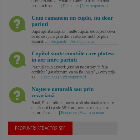
orice. Un ton. O remarcă. Cine s-a trezit din nou
noaptea trecuta.... |
Raspunde | Vezi raspunsuri
Cum ramanem un cuplu, nu doar
parinti
După apariția copiilor, multe cupluri descoperă ceva
ce nu se spune prea des: relația se mută pe plan
secund. ... |
Raspunde | Vezi raspunsuri
Copilul simte emotiile care plutesc
in aer intre parinti
Părinții spun deseori: „Noi nu ne certăm în fața
copilului.” „Ne abținem, ca să fie liniște.” „Avem grijă
să... |
Raspunde | Vezi raspunsuri
Naștere naturală sau prin
cezariană
Bună, Dragi mămici, aș vrea să știu dacă cele care
au născut la peste 38 de ani, ce ați ales: nașterea
naturală sau p... |
Raspunde | Vezi raspunsuri
PROPUNERI REDACTOR SEF