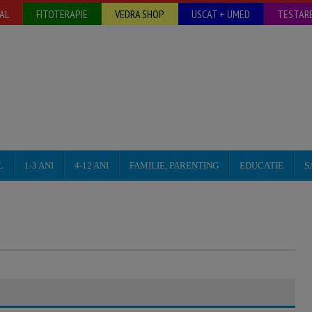
AL
FITOTERAPIE
VEDRA SHOP
USCAT + UMED
TESTARE
L
1-3 ANI
4-12 ANI
FAMILIE, PARENTING
EDUCATIE
S