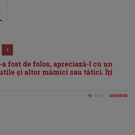
1
i-a fost de folos, apreciază-l cu un
tile și altor mămici sau tătici. Îți
TEMA:
DIVERSE