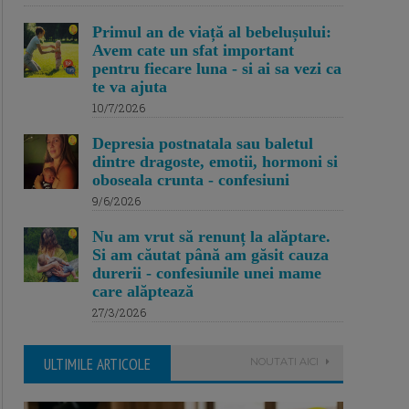
Primul an de viață al bebelușului:
Avem cate un sfat important
pentru fiecare luna - si ai sa vezi ca
te va ajuta
10/7/2026
Depresia postnatala sau baletul
dintre dragoste, emotii, hormoni si
oboseala crunta - confesiuni
9/6/2026
Nu am vrut să renunț la alăptare.
Si am căutat până am găsit cauza
durerii - confesiunile unei mame
care alăptează
27/3/2026
ULTIMILE ARTICOLE
NOUTATI AICI