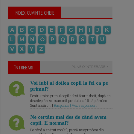
INDEX CUVINTE CHEIE
A
B
C
D
E
F
G
H
I
J
K
L
M
N
O
P
Q
R
S
T
U
V
X
Y
Z
ÎNTREBARI
PUNE O ÎNTREBARE
Voi iubi al doilea copil la fel ca pe
primul?
Pentru mine primul copil a fost foarte dorit, după ani
de așteptări și o sarcină pierduta la 16 săptămâni.
Sunt însărc... |
Raspunde | Vezi raspunsuri
Ne certăm mai des de când avem
copil. E normal?
De când a apărut copilul, parcă ne aprindem din