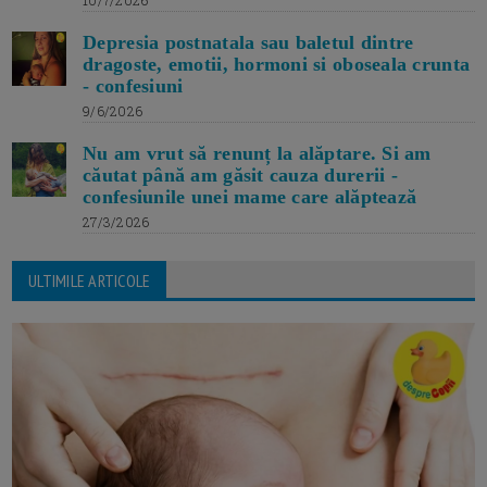
10/7/2026
Depresia postnatala sau baletul dintre
dragoste, emotii, hormoni si oboseala crunta
- confesiuni
9/6/2026
Nu am vrut să renunț la alăptare. Si am
căutat până am găsit cauza durerii -
confesiunile unei mame care alăptează
27/3/2026
ULTIMILE ARTICOLE