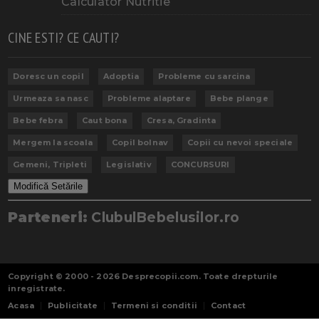
Calculator Nutritie
CINE ESTI? CE CAUTI?
Doresc un copil
Adoptia
Probleme cu sarcina
Urmeaza sa nasc
Probleme alaptare
Bebe plange
Bebe febra
Caut bona
Cresa, Gradinta
Mergem la scoala
Copil bolnav
Copii cu nevoi speciale
Gemeni, Tripleti
Legislativ
CONCURSURI
Modifică Setările
Parteneri:
ClubulBebelusilor.ro
Copyright © 2000 - 2026
Desprecopii.com
. Toate drepturile
inregistrate.
Acasa
Publicitate
Termeni si conditii
Contact