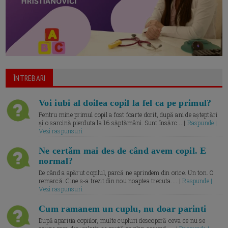
ÎNTREBARI
Voi iubi al doilea copil la fel ca pe primul?
Pentru mine primul copil a fost foarte dorit, după ani de așteptări
și o sarcină pierduta la 16 săptămâni. Sunt însărc... |
Raspunde |
Vezi raspunsuri
Ne certăm mai des de când avem copil. E
normal?
De când a apărut copilul, parcă ne aprindem din orice. Un ton. O
remarcă. Cine s-a trezit din nou noaptea trecuta.... |
Raspunde |
Vezi raspunsuri
Cum ramanem un cuplu, nu doar parinti
După apariția copiilor, multe cupluri descoperă ceva ce nu se