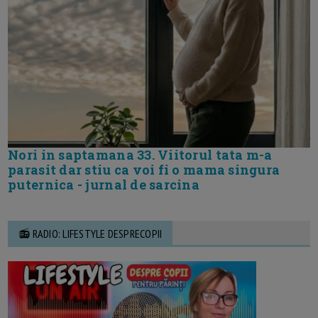
Nori in saptamana 33. Viitorul tata m-a
parasit dar stiu ca voi fi o mama singura
puternica - jurnal de sarcina
📻 RADIO: LIFESTYLE DESPRECOPII