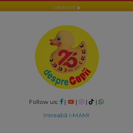
COMUNITATE
Follow us:
|
|
|
|
Intreabă I-MAMI