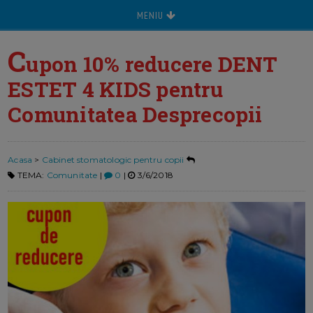
MENIU
C
upon 10% reducere DENT
ESTET 4 KIDS pentru
Comunitatea Desprecopii
Acasa
>
Cabinet stomatologic pentru copii
TEMA:
Comunitate
|
0
|
3/6/2018