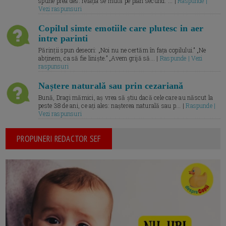
spune prea des: relația se mută pe plan secund. ... |
Raspunde |
Vezi raspunsuri
Copilul simte emotiile care plutesc in aer
intre parinti
Părinții spun deseori: „Noi nu ne certăm în fața copilului.” „Ne
abținem, ca să fie liniște.” „Avem grijă să... |
Raspunde | Vezi
raspunsuri
Naștere naturală sau prin cezariană
Bună, Dragi mămici, aș vrea să știu dacă cele care au născut la
peste 38 de ani, ce ați ales: nașterea naturală sau p... |
Raspunde |
Vezi raspunsuri
PROPUNERI REDACTOR SEF