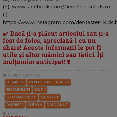
(F): www.facebook.com/DentEstet4Kids.ro
(I):
https://www.instagram.com/dentestet4kids
✔️ Dacă ți-a plăcut articolul sau ți-a
fost de folos, apreciază-l cu un
share! Aceste informații le pot fi
utile și altor mămici sau tătici. Îți
mulțumim anticipat! ❣️
SUBIECTE TRATATE:
DE4KIDS
DENT ESTET 4 KIDS
BUCURESTI
COPII
STOMATOLOG
DENTIST
PARINTI
CUPON
DISCOUNT
TEMA:
COMUNITATE