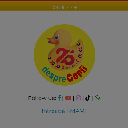
COMUNITATE
Follow us:
|
|
|
|
Intreabă I-MAMI