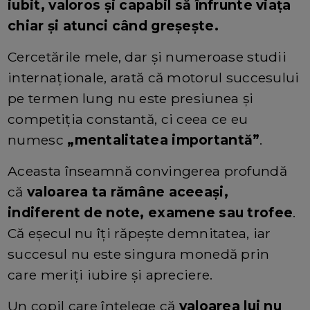
iubit, valoros și capabil să înfrunte viața
chiar și atunci când greșește.
Cercetările mele, dar și numeroase studii
internaționale, arată că motorul succesului
pe termen lung nu este presiunea și
competiția constantă, ci ceea ce eu
numesc
„mentalitatea importantă”
.
Aceasta înseamnă convingerea profundă
că
valoarea ta rămâne aceeași,
indiferent de note, examene sau trofee
.
Că eșecul nu îți răpește demnitatea, iar
succesul nu este singura monedă prin
care meriți iubire și apreciere.
Un copil care înțelege că
valoarea lui nu