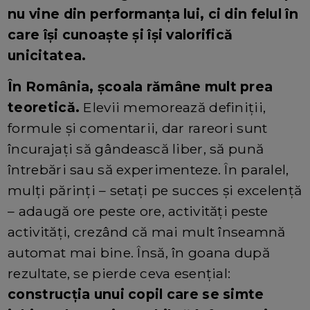
nu vine din performanța lui, ci din felul în
care își cunoaște și își valorifică
unicitatea.
În România, școala rămâne mult prea
teoretică.
Elevii memorează definiții,
formule și comentarii, dar rareori sunt
încurajați să gândească liber, să pună
întrebări sau să experimenteze. În paralel,
mulți părinți – setați pe succes și excelență
– adaugă ore peste ore, activități peste
activități, crezând că mai mult înseamnă
automat mai bine. Însă, în goana după
rezultate, se pierde ceva esențial:
construcția unui copil care se simte