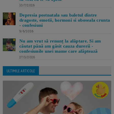
10/7/2026
Depresia postnatala sau baletul dintre
dragoste, emotii, hormoni si oboseala crunta
- confesiuni
9/6/2026
Nu am vrut să renunț la alăptare. Si am
căutat până am găsit cauza durerii -
confesiunile unei mame care alăptează
27/3/2026
ULTIMILE ARTICOLE