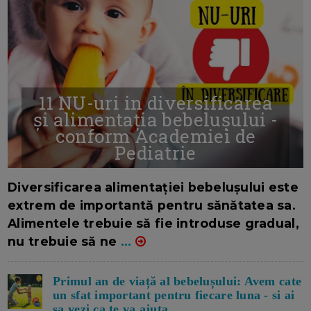
11 NU-uri in diversificarea
și alimentația bebelușului -
conform Academiei de
Pediatrie
16/7/2026
AUTOR: EDITOR DC.
Diversificarea alimentației bebelușului este
extrem de importantă pentru sănătatea sa.
Alimentele trebuie să fie introduse gradual,
nu trebuie să ne
...
Primul an de viață al bebelușului: Avem cate
un sfat important pentru fiecare luna - si ai
sa vezi ca te va ajuta