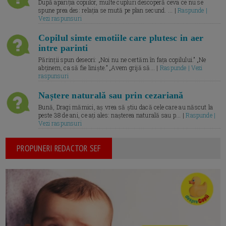
După apariția copiilor, multe cupluri descoperă ceva ce nu se
spune prea des: relația se mută pe plan secund. ... |
Raspunde |
Vezi raspunsuri
Copilul simte emotiile care plutesc in aer
intre parinti
Părinții spun deseori: „Noi nu ne certăm în fața copilului.” „Ne
abținem, ca să fie liniște.” „Avem grijă să... |
Raspunde | Vezi
raspunsuri
Naștere naturală sau prin cezariană
Bună, Dragi mămici, aș vrea să știu dacă cele care au născut la
peste 38 de ani, ce ați ales: nașterea naturală sau p... |
Raspunde |
Vezi raspunsuri
PROPUNERI REDACTOR SEF