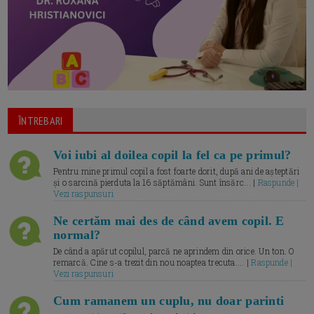
ÎNTREBARI
Voi iubi al doilea copil la fel ca pe primul?
Pentru mine primul copil a fost foarte dorit, după ani de așteptări
și o sarcină pierduta la 16 săptămâni. Sunt însărc... |
Raspunde |
Vezi raspunsuri
Ne certăm mai des de când avem copil. E
normal?
De când a apărut copilul, parcă ne aprindem din orice. Un ton. O
remarcă. Cine s-a trezit din nou noaptea trecuta.... |
Raspunde |
Vezi raspunsuri
Cum ramanem un cuplu, nu doar parinti