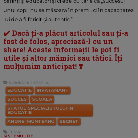
părinți și educatori și crede cu tărie că „succesul
unui copil nu se măsoară în premii, ci în capacitatea
lui de a fi fericit și autentic.”
✔️ Dacă ți-a plăcut articolul sau ți-a
fost de folos, apreciază-l cu un
share! Aceste informații le pot fi
utile și altor mămici sau tătici. Îți
mulțumim anticipat! ❣️
SUBIECTE TRATATE:
EDUCATIE
INVATAMANT
SUCCES
SCOALA
SFATUL SPECIALISTULUI IN
EDUCATIE
ANDREI MUNTEANU
SECRET
TEMA:
SISTEMUL DE