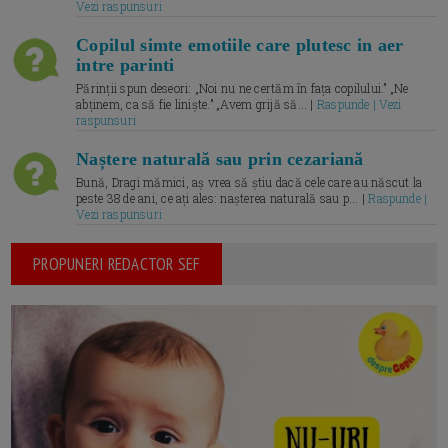
Vezi raspunsuri
Copilul simte emotiile care plutesc in aer
intre parinti
Părinții spun deseori: „Noi nu ne certăm în fața copilului.” „Ne
abținem, ca să fie liniște.” „Avem grijă să... |
Raspunde | Vezi
raspunsuri
Naștere naturală sau prin cezariană
Bună, Dragi mămici, aș vrea să știu dacă cele care au născut la
peste 38 de ani, ce ați ales: nașterea naturală sau p... |
Raspunde |
Vezi raspunsuri
PROPUNERI REDACTOR SEF