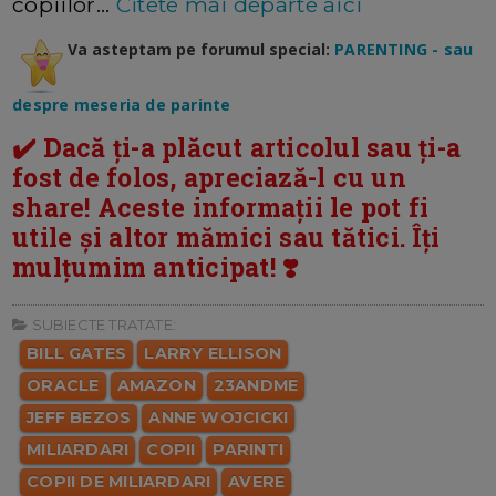
copiilor...
Citete mai departe aici
Va asteptam pe forumul special:
PARENTING - sau
despre meseria de parinte
✔️ Dacă ți-a plăcut articolul sau ți-a
fost de folos, apreciază-l cu un
share! Aceste informații le pot fi
utile și altor mămici sau tătici. Îți
mulțumim anticipat! ❣️
SUBIECTE TRATATE:
BILL GATES
LARRY ELLISON
ORACLE
AMAZON
23ANDME
JEFF BEZOS
ANNE WOJCICKI
MILIARDARI
COPII
PARINTI
COPII DE MILIARDARI
AVERE