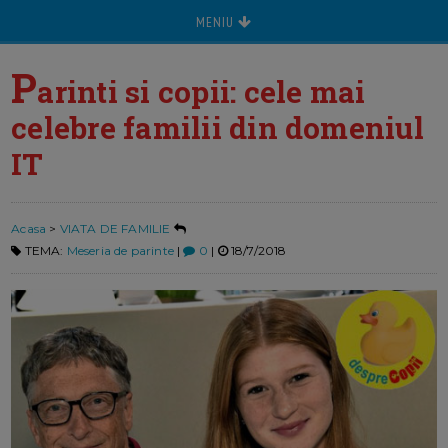
MENIU
P
arinti si copii: cele mai
celebre familii din domeniul
IT
Acasa
>
VIATA DE FAMILIE
TEMA:
Meseria de parinte
|
0
|
18/7/2018