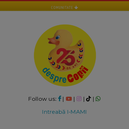
COMUNITATE
Follow us:
|
|
|
|
Intreabă I-MAMI