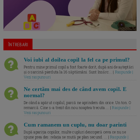
ÎNTREBARI
Voi iubi al doilea copil la fel ca pe primul?
Pentru mine primul copil a fost foarte dorit, după ani de așteptări
și o sarcină pierduta la 16 săptămâni. Sunt însărc... |
Raspunde |
Vezi raspunsuri
Ne certăm mai des de când avem copil. E
normal?
De când a apărut copilul, parcă ne aprindem din orice. Un ton. O
remarcă. Cine s-a trezit din nou noaptea trecuta.... |
Raspunde |
Vezi raspunsuri
Cum ramanem un cuplu, nu doar parinti
După apariția copiilor, multe cupluri descoperă ceva ce nu se
spune prea des: relația se mută pe plan secund. ... |
Raspunde |