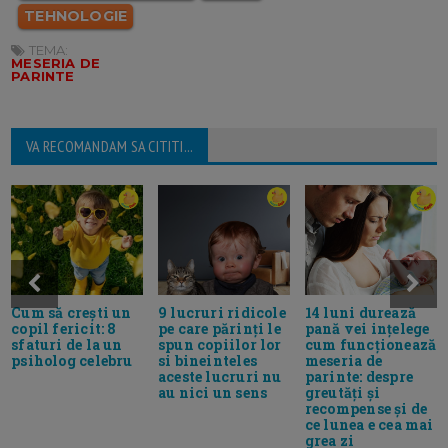
TEHNOLOGIE
TEMA:
MESERIA DE
PARINTE
VA RECOMANDAM SA CITITI...
Cum să crești un
9 lucruri ridicole
14 luni durează
copil fericit: 8
pe care părinți le
pană vei ințelege
sfaturi de la un
spun copiilor lor
cum funcționează
psiholog celebru
si bineinteles
meseria de
aceste lucruri nu
parinte: despre
au nici un sens
greutăți și
recompense și de
ce lunea e cea mai
grea zi