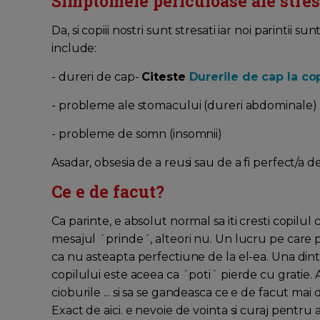
Simptomele periculoase ale stres
Da, si copiii nostri sunt stresati iar noi parinti
include:
- dureri de cap-
Citeste
Durerile de cap la cop
- probleme ale stomacului (dureri abdominale)
- probleme de somn (insomnii)
Asadar, obsesia de a reusi sau de a fi perfect/a
Ce e de facut?
Ca parinte, e absolut normal sa iti cresti copilul 
mesajul ´prinde´, alteori nu. Un lucru pe care par
ca nu asteapta perfectiune de la el-ea. Una dint
copilului este aceea ca ´poti´ pierde cu gratie. 
cioburile ... si sa se gandeasca ce e de facut mai
Exact de aici. e nevoie de vointa si curaj pentru 