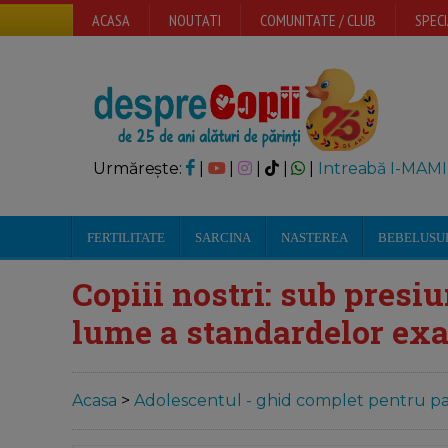
ACASA
NOUTATI
COMUNITATE / CLUB
SPECI
Urmărește:
|
|
|
|
|
Intreabă I-MAMI
FERTILITATE
SARCINA
NASTEREA
BEBELUSU
Copiii nostri: sub presiu
lume a standardelor exa
Acasa
>
Adolescentul - ghid complet pentru par