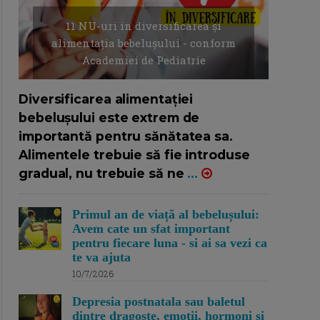
11 NU-uri in diversificarea și
alimentația bebelușului - conform
Academiei de Pediatrie
16/7/2026
AUTOR: EDITOR DC.
Diversificarea alimentației
bebelușului este extrem de
importantă pentru sănătatea sa.
Alimentele trebuie să fie introduse
gradual, nu trebuie să ne
...
Primul an de viață al bebelușului:
Avem cate un sfat important
pentru fiecare luna - si ai sa vezi ca
te va ajuta
10/7/2026
Depresia postnatala sau baletul
dintre dragoste, emotii, hormoni si