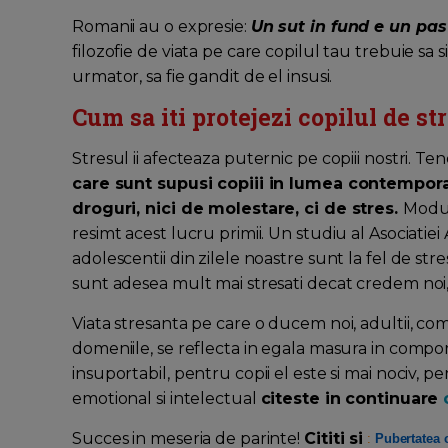
Romanii au o expresie:
Un sut in fund e un pas
filozofie de viata pe care copilul tau trebuie sa s
urmator, sa fie gandit de el insusi.
Cum sa iti protejezi copilul de str
Stresul ii afecteaza puternic pe copiii nostri. Ten
care sunt supusi copiii in lumea contempora
droguri, nici de molestare, ci de stres.
Modul 
resimt acest lucru primii. Un studiu al Asociatiei
adolescentii din zilele noastre sunt la fel de stresa
sunt adesea mult mai stresati decat credem noi, 
Viata stresanta pe care o ducem noi, adultii, co
domeniile, se reflecta in egala masura in compor
insuportabil, pentru copii el este si mai nociv, p
emotional si intelectual
citeste in continuare
Succes in meseria de parinte!
Cititi si
:
Pubertatea c