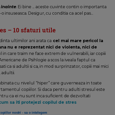
 inainte
. Ei bine ... aceste cuvinte contin o importanta
i-o insuseasca. Desigur, cu conditia ca acel pas...
es – 10 sfaturi utile
dinta ultimilor ani arata ca
cel mai mare pericol la
na nu e reprezentat nici de violenta, nici de
in care traim ne face extrem de vulnerabili, iar copiii
 Americane de Psihlogie a scos la iveala faptul ca
ti ca si adultii si ca, in mod surprinzator, copiii mai mici
adultii.
mbinata cu nivelul “hiper” care guverneaza in toate
tamentul copiilor. Si daca pentru adulti stresul este
entru ca ei nu sunt inca suficient de dezvoltati
cum sa iti protejezi copilul de stres
opiilor nostri - sa o intelegem