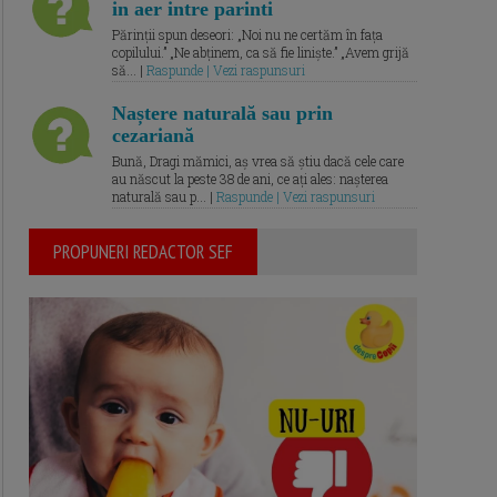
in aer intre parinti
Părinții spun deseori: „Noi nu ne certăm în fața
copilului.” „Ne abținem, ca să fie liniște.” „Avem grijă
să... |
Raspunde | Vezi raspunsuri
Naștere naturală sau prin
cezariană
Bună, Dragi mămici, aș vrea să știu dacă cele care
au născut la peste 38 de ani, ce ați ales: nașterea
naturală sau p... |
Raspunde | Vezi raspunsuri
PROPUNERI REDACTOR SEF