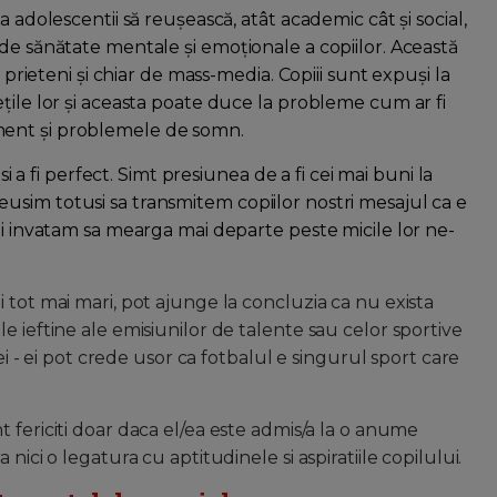
 adolescentii să reușească, atât academic cât și social,
de sănătate mentale și emoționale a copiilor. Această
 prieteni și chiar de mass-media. Copiii sunt expuși la
țile lor și aceasta poate duce la probleme cum ar fi
ment și problemele de somn.
si a fi perfect. Simt presiunea de a fi cei mai buni la
um reusim totusi sa transmitem copiilor nostri mesajul ca e
ii invatam sa mearga mai departe peste micile lor ne-
 tot mai mari, pot ajunge la concluzia ca nu exista
e ieftine ale emisiunilor de talente sau celor sportive
zei - ei pot crede usor ca fotbalul e singurul sport care
t fericiti doar daca el/ea este admis/a la o anume
nici o legatura cu aptitudinele si aspiratiile copilului.