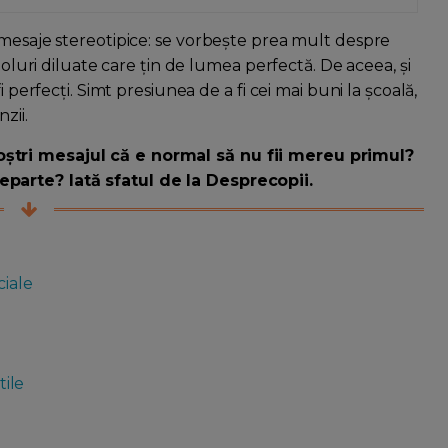
 mesaje stereotipice: se vorbește prea mult despre
boluri diluate care țin de lumea perfectă. De aceea, și
 perfecți. Simt presiunea de a fi cei mai buni la școală,
nzii.
ștri mesajul că e normal să nu fii mereu primul?
parte? Iată sfatul de la Desprecopii.
ciale
tile