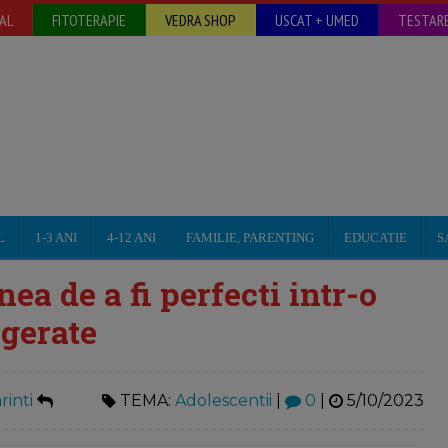
AL
FITOTERAPIE
VEDRA SHOP
USCAT + UMED
TESTARE
L
1-3 ANI
4-12 ANI
FAMILIE, PARENTING
EDUCATIE
S
nea de a fi perfecti intr-o
gerate
inti
TEMA:
Adolescentii
|
0
|
5/10/2023