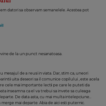
ului
i suntem datori sa observam semanelele. Acestea pot
il
 devine de la un punct nesanatoasa.
cu mesajul de a reusi in viata. Dar, stim ca, uneori
intii uita deseori sa il comunice copilului , este acela
re cele mai importante lectii pe care le puteti da
Asta inseamna ca el va trebui sa invete sa culeaga
 departe. De data asta, cu mai multa intelepciune...
a merge mai departe. Abia de aici esti puternic.