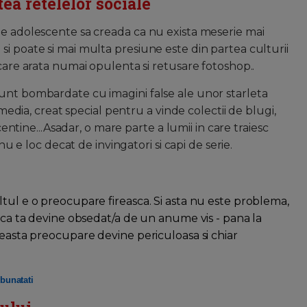
tea retelelor sociale
le adolescente sa creada ca nu exista meserie mai
i poate si mai multa presiune este din partea culturii
 care arata numai opulenta si retusare fotoshop..
unt bombardate cu imagini false ale unor starleta
 media, creat special pentru a vinde colectii de blugi,
scentine...Asadar, o mare parte a lumii in care traiesc
 nu e loc decat de invingatori si capi de serie.
tul e o preocupare fireasca. Si asta nu este problema,
iica ta devine obsedat/a de un anume vis - pana la
ceasta preocupare devine periculoasa si chiar
mbunatati