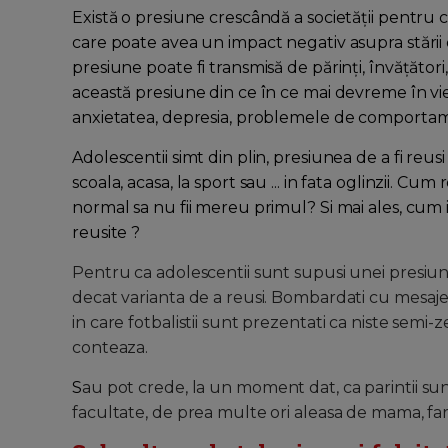
Există o presiune crescândă a societății pentru ca
care poate avea un impact negativ asupra stării 
presiune poate fi transmisă de părinți, învățători,
această presiune din ce în ce mai devreme în vie
anxietatea, depresia, problemele de comporta
Adolescentii simt din plin, presiunea de a fi reusi 
scoala, acasa, la sport sau ... in fata oglinzii. C
normal sa nu fii mereu primul? Si mai ales, cum 
reusite ?
Pentru ca adolescentii sunt supusi unei presiuni
decat varianta de a reusi. Bombardati cu mesajel
in care fotbalistii sunt prezentati ca niste semi-
conteaza.
S
au pot crede, la un moment dat, ca parintii sun
facultate, de prea multe ori aleasa de mama, fara 