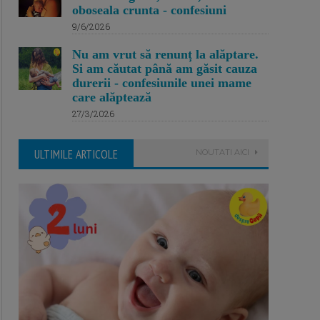
oboseala crunta - confesiuni
9/6/2026
Nu am vrut să renunț la alăptare.
Si am căutat până am găsit cauza
durerii - confesiunile unei mame
care alăptează
27/3/2026
ULTIMILE ARTICOLE
NOUTATI AICI