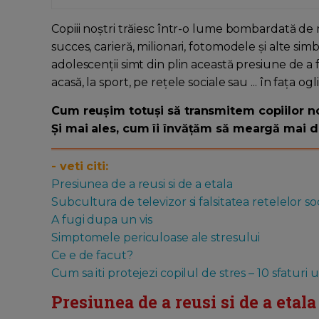
Copiii noștri trăiesc într-o lume bombardată de
succes, carieră, milionari, fotomodele și alte sim
adolescenții simt din plin această presiune de a fi
acasă, la sport, pe rețele sociale sau ... în fața ogli
Cum reușim totuși să transmitem copiilor no
Și mai ales, cum îi învățăm să meargă mai de
- veti citi:
Presiunea de a reusi si de a etala
Subcultura de televizor si falsitatea retelelor so
A fugi dupa un vis
Simptomele periculoase ale stresului
Ce e de facut?
Cum sa iti protejezi copilul de stres – 10 sfaturi u
Presiunea de a reusi si de a etala