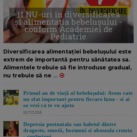
11 NU-uri in diversificarea
și alimentația bebelușului -
conform Academiei de
Pediatrie
16/7/2026
AUTOR: EDITOR DC.
Diversificarea alimentației bebelușului este
extrem de importantă pentru sănătatea sa.
Alimentele trebuie să fie introduse gradual,
nu trebuie să ne
...
Primul an de viață al bebelușului: Avem cate
un sfat important pentru fiecare luna - si ai
sa vezi ca te va ajuta
10/7/2026
Depresia postnatala sau baletul dintre
dragoste, emotii, hormoni si oboseala crunta
- confesiuni