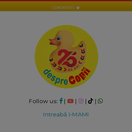
COMUNITATE
Follow us:
|
|
|
|
Intreabă I-MAMI