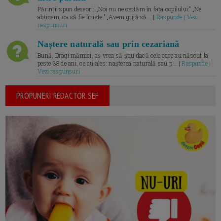
Părinții spun deseori: „Noi nu ne certăm în fața copilului.” „Ne
abținem, ca să fie liniște.” „Avem grijă să... |
Raspunde | Vezi
raspunsuri
Naștere naturală sau prin cezariană
Bună, Dragi mămici, aș vrea să știu dacă cele care au născut la
peste 38 de ani, ce ați ales: nașterea naturală sau p... |
Raspunde |
Vezi raspunsuri
PROPUNERI REDACTOR SEF