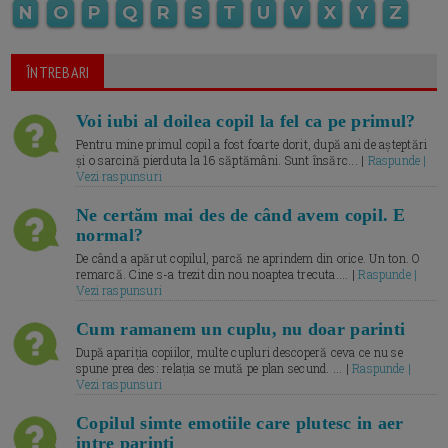
N
O
P
Q
R
S
T
U
V
X
Y
Z
ÎNTREBARI
Voi iubi al doilea copil la fel ca pe primul?
Pentru mine primul copil a fost foarte dorit, după ani de așteptări
și o sarcină pierduta la 16 săptămâni. Sunt însărc... |
Raspunde |
Vezi raspunsuri
Ne certăm mai des de când avem copil. E
normal?
De când a apărut copilul, parcă ne aprindem din orice. Un ton. O
remarcă. Cine s-a trezit din nou noaptea trecuta.... |
Raspunde |
Vezi raspunsuri
Cum ramanem un cuplu, nu doar parinti
După apariția copiilor, multe cupluri descoperă ceva ce nu se
spune prea des: relația se mută pe plan secund. ... |
Raspunde |
Vezi raspunsuri
Copilul simte emotiile care plutesc in aer
intre parinti