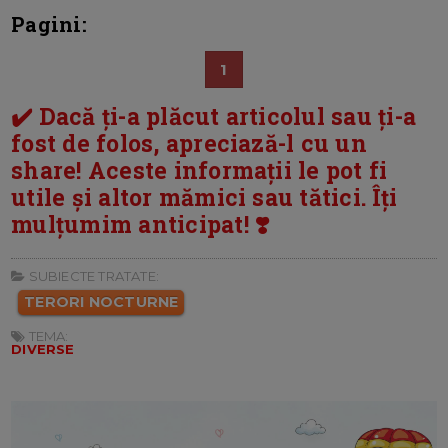
Pagini:
1
✔️ Dacă ți-a plăcut articolul sau ți-a
fost de folos, apreciază-l cu un
share! Aceste informații le pot fi
utile și altor mămici sau tătici. Îți
mulțumim anticipat! ❣️
SUBIECTE TRATATE:
TERORI NOCTURNE
TEMA:
DIVERSE