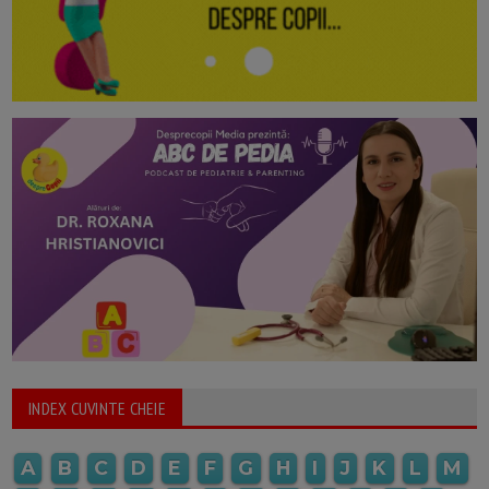
INDEX CUVINTE CHEIE
A
B
C
D
E
F
G
H
I
J
K
L
M