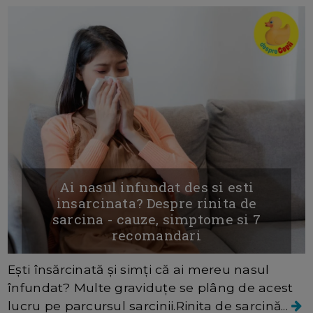
Ai nasul infundat des si esti
insarcinata? Despre rinita de
sarcina - cauze, simptome si 7
recomandari
Ești însărcinată și simți că ai mereu nasul
înfundat? Multe graviduțe se plâng de acest
lucru pe parcursul sarcinii.Rinita de sarcină...