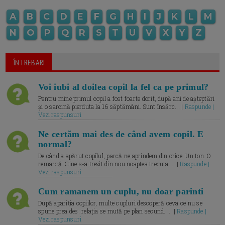
A
B
C
D
E
F
G
H
I
J
K
L
M
N
O
P
Q
R
S
T
U
V
X
Y
Z
ÎNTREBARI
Voi iubi al doilea copil la fel ca pe primul?
Pentru mine primul copil a fost foarte dorit, după ani de așteptări
și o sarcină pierduta la 16 săptămâni. Sunt însărc... |
Raspunde |
Vezi raspunsuri
Ne certăm mai des de când avem copil. E
normal?
De când a apărut copilul, parcă ne aprindem din orice. Un ton. O
remarcă. Cine s-a trezit din nou noaptea trecuta.... |
Raspunde |
Vezi raspunsuri
Cum ramanem un cuplu, nu doar parinti
După apariția copiilor, multe cupluri descoperă ceva ce nu se
spune prea des: relația se mută pe plan secund. ... |
Raspunde |
Vezi raspunsuri