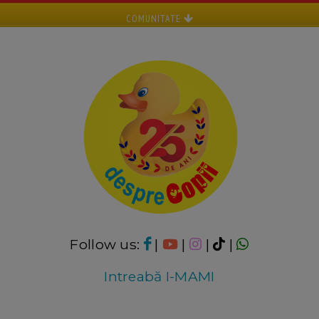
COMUNITATE
Follow us:
|
|
|
|
Intreabă I-MAMI