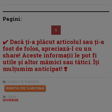
Pagini:
1
✔️ Dacă ți-a plăcut articolul sau ți-a
fost de folos, apreciază-l cu un
share! Aceste informații le pot fi
utile și altor mămici sau tătici. Îți
mulțumim anticipat! ❣️
SUBIECTE TRATATE:
RINITA DE SARCINA
TEMA:
DIVERSE