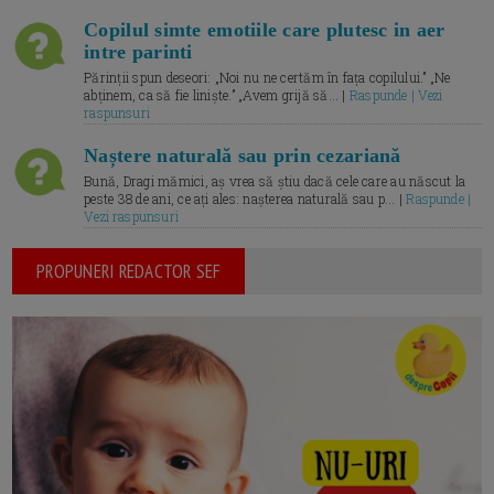
Copilul simte emotiile care plutesc in aer
intre parinti
Părinții spun deseori: „Noi nu ne certăm în fața copilului.” „Ne
abținem, ca să fie liniște.” „Avem grijă să... |
Raspunde | Vezi
raspunsuri
Naștere naturală sau prin cezariană
Bună, Dragi mămici, aș vrea să știu dacă cele care au născut la
peste 38 de ani, ce ați ales: nașterea naturală sau p... |
Raspunde |
Vezi raspunsuri
PROPUNERI REDACTOR SEF