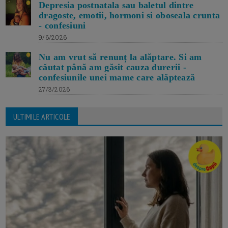
Depresia postnatala sau baletul dintre
dragoste, emotii, hormoni si oboseala crunta
- confesiuni
9/6/2026
Nu am vrut să renunț la alăptare. Si am
căutat până am găsit cauza durerii -
confesiunile unei mame care alăptează
27/3/2026
ULTIMILE ARTICOLE