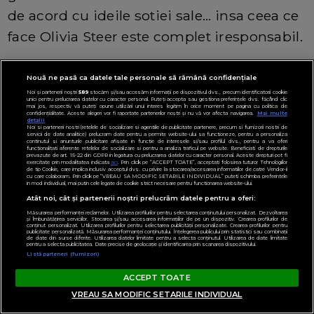
de acord cu ideile sotiei sale... insa ceea ce
face Olivia Steer este complet iresponsabil.
Mai mult, orice argumentatie a medicilor
Nouă ne pasă ca datele tale personale să rămână confidențiale
Noi și partenerii noștri
589
stocăm și/sau accesăm informații pe dispozitivul dvs., precum identificatorii cookie
despre vaccinare pare o biata hartie de
unici pentru prelucrarea datelor cu caracter personal. Puteți accepta sau gestiona preferințele dvs. făcând clic
mai jos, respectiv vă puteți opune utilizării unui interes legitim în orice moment pe pagina cu politica de
confidențialitate. Aceste alegeri vor fi raportate partenerilor noștri și nu vă vor afecta navigarea.
Mai multe
toaleta comparativ cu ce spune madam
detalii
Noi si partenerii nostri (retelele de socializare si agentiile de publicitate partenere, precum si furnizorii nostri de
servicii de date analitice) prelucram date pentru a permite website-ului sa functioneze, pentru a personaliza
Steer - si ceea ce spune ea este atat de
continutul si anunturile publicitare afisate in functie de interesele si/sau profilul dvs., pentru a va oferi
functionalitati aferente retelelor de socializare si pentru a analiza traficul pe website. Beneficiati de drepturile
prevazute de art. 15-22 din GDPR in legatura cu prelucrarea datelor cu caracter personal. Aceste drepturi pot fi
aiurea in tramvai si lipsit de argumente
exercitate prin modalitatea indicata
aici
. Prin click pe “ACCEPT TOATE”, acceptati folosirea tuturor Tehnologiilor
de tip Cookie, care implica inclusiv acceptul dvs. cu privire la stocarea/accesarea informatiilor de catre Vendor-ii
cu care colaboram. Prin click pe “VREAU SA MODIFIC SETARILE INDIVIDUAL” puteti schimba preferintele
incat pana si studentii la medicina au luat-
in mod individual, mai putin cele legate de cookie strict necesare pentru functionarea website-ului.
Atât noi, cât și partenerii noștri prelucrăm datele pentru a oferi:
o peste picior demontandu-i aberatiile.
Măsurarea performanței reclamelor. Utilizarea profilurilor pentru selectarea conținutului personalizat. Dezvoltarea
și îmbunătățirea serviciilor. Stocarea și/sau accesarea informațiilor de pe un dispozitiv. Crearea profilurilor de
conținut personalizat. Utilizarea profilurilor pentru selectarea publicității personalizate. Crearea profilurilor pentru
publicitate personalizată. Măsurarea performanței conținutului. Înțelegerea publicului prin statistici sau combinații
de date din surse diferite. Utilizarea datelor limitate pentru a selecta conținutul. Utilizarea de date limitate
Olivia Steer vs. studenţii la Medicină:
pentru a selecta publicitatea. Date precise de geolocație și identificarea prin scanarea dispozitivului.
Listă parteneri (furnizori)
tinerii au pornit o campanie împotriva
ACCEPT TOATE
„sfaturilor neavizate“ ale jurnalistei
VREAU SA MODIFIC SETARILE INDIVIDUAL