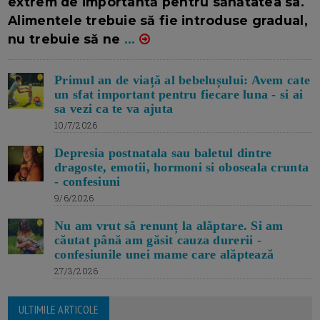
extrem de importantă pentru sănătatea sa.
Alimentele trebuie să fie introduse gradual,
nu trebuie să ne
...
Primul an de viață al bebelușului: Avem cate
un sfat important pentru fiecare luna - si ai
sa vezi ca te va ajuta
10/7/2026
Depresia postnatala sau baletul dintre
dragoste, emotii, hormoni si oboseala crunta
- confesiuni
9/6/2026
Nu am vrut să renunț la alăptare. Si am
căutat până am găsit cauza durerii -
confesiunile unei mame care alăptează
27/3/2026
ULTIMILE ARTICOLE