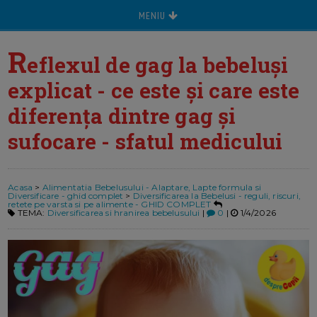
MENIU
R
eflexul de gag la bebeluși
explicat - ce este și care este
diferența dintre gag și
sufocare - sfatul medicului
Acasa
>
Alimentatia Bebelusului - Alaptare, Lapte formula si
Diversificare - ghid complet
>
Diversificarea la Bebelusi - reguli, riscuri,
retete pe varsta si pe alimente - GHID COMPLET
TEMA:
Diversificarea si hranirea bebelusului
|
0
|
1/4/2026