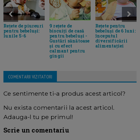
9 rețete de
Rețete pentru
Rețete de piureuri
biscuiți de casă
bebeluși de 6 luni:
pentru bebeluși:
pentru bebeluși -
începutul
lunile 5-6
Gustări sănătoase
diversificării
și cu efect
alimentației
calmant pentru
gingii
COMENTARII VIZITATORI
Ce sentimente ti-a produs acest articol?
Nu exista comentarii la acest articol.
Adauga-l tu pe primul!
Scrie un comentariu