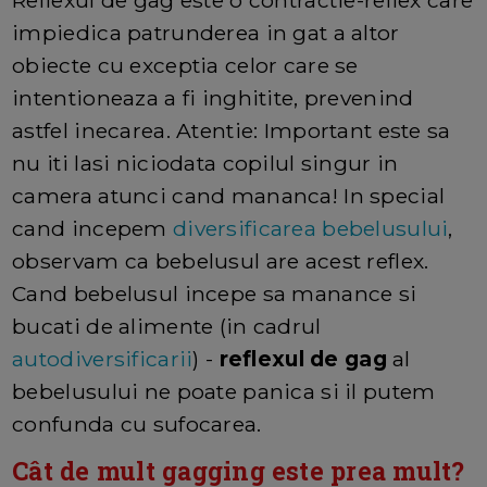
Reflexul de gag este o contractie-reflex care
impiedica patrunderea in gat a altor
obiecte cu exceptia celor care se
intentioneaza a fi inghitite, prevenind
astfel inecarea. Atentie: Important este sa
nu iti lasi niciodata copilul singur in
camera atunci cand mananca! In special
cand incepem
diversificarea bebelusului
,
observam ca bebelusul are acest reflex.
Cand bebelusul incepe sa manance si
bucati de alimente (in cadrul
autodiversificarii
) -
reflexul de gag
al
bebelusului ne poate panica si il putem
confunda cu sufocarea.
Cât de mult gagging este prea mult?