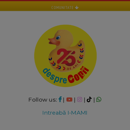
COMUNITATE
Follow us:
|
|
|
|
Intreabă I-MAMI