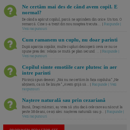
Ne certăm mai des de când avem copil. E
normal?
De când a apărut copilul, parcă ne aprindem din orice. Un ton. O
remarcă. Cine s-a trezit din nou noaptea trecuta.... |
Raspunde |
Vezi raspunsuri
Cum ramanem un cuplu, nu doar parinti
După apariția copiilor, multe cupluri descoperă ceva ce nu se
spune prea des: relația se mută pe plan secund. ... |
Raspunde |
Vezi raspunsuri
Copilul simte emotiile care plutesc in aer
intre parinti
Părinții spun deseori: „Noi nu ne certăm în fața copilului.” „Ne
abținem, ca să fie liniște.” „Avem grijă să... |
Raspunde | Vezi
raspunsuri
Naștere naturală sau prin cezariană
Bună, Dragi mămici, aș vrea să știu dacă cele care au născut la
peste 38 de ani, ce ați ales: nașterea naturală sau p... |
Raspunde |
Vezi raspunsuri