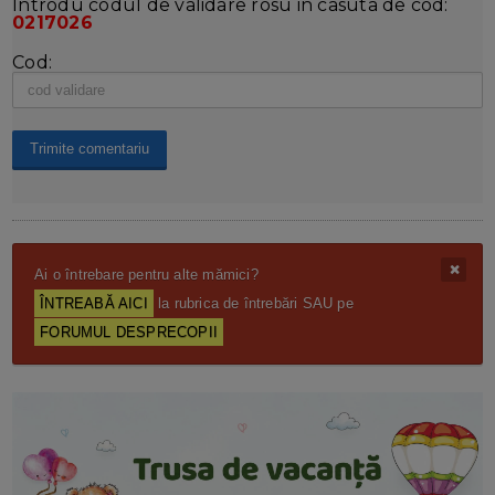
Introdu codul de validare rosu in casuta de cod:
0217026
Cod:
Ai o întrebare pentru alte mămici?
ÎNTREABĂ AICI
la rubrica de întrebări SAU pe
FORUMUL DESPRECOPII