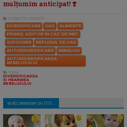
mulțumim anticipat! ❣️
SUBIECTE TRATATE:
DIVERSIFICARE
GAG
ALIMENTE
PRIMUL AJUTOR IN CAZ DE INEC
SUFOCARE
REFLEXUL DE GAG
AUTODIVERSIFICARE
BEBELUSI
AUTODIVERSIFICAREA
BEBELUSULUI
TEMA:
DIVERSIFICAREA
SI HRANIREA
BEBELUSULUI
VA RECOMANDAM SA CITITI...