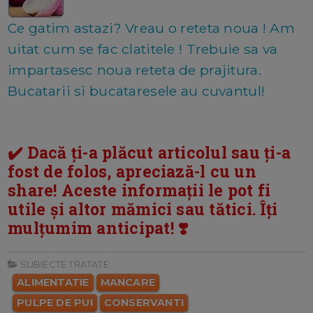
Ce gatim astazi? Vreau o reteta noua ! Am
uitat cum se fac clatitele ! Trebuie sa va
impartasesc noua reteta de prajitura.
Bucatarii si bucataresele au cuvantul!
✔️ Dacă ți-a plăcut articolul sau ți-a
fost de folos, apreciază-l cu un
share! Aceste informații le pot fi
utile și altor mămici sau tătici. Îți
mulțumim anticipat! ❣️
SUBIECTE TRATATE:
ALIMENTATIE
MANCARE
PULPE DE PUI
CONSERVANTI