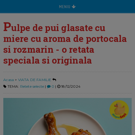
MENIU
P
ulpe de pui glasate cu
miere cu aroma de portocala
si rozmarin - o retata
speciala si originala
Acasa
>
VIATA DE FAMILIE
TEMA:
Retete selecte
|
0
|
18/12/2024