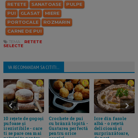
RETETE
SANATOASE
PULPE
PUI
GLASAT
MIERE
PORTOCALE
ROZMARIN
CARNE DE PUI
TEMA:
RETETE
SELECTE
VA RECOMANDAM SA CITITI...
Crochete de pui
Icre din fasole
10 rețete de gogoși
cu brânză topită -
albă - o rețetă
pufoase și
Gustarea perfectă
delicioasă și
irezistibile - care
pentru orice
surprinzătoare,
ti se pare cea mai