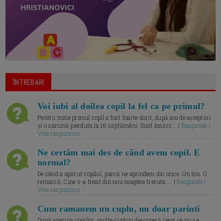
ÎNTREBARI
Voi iubi al doilea copil la fel ca pe primul?
Pentru mine primul copil a fost foarte dorit, după ani de așteptări
și o sarcină pierduta la 16 săptămâni. Sunt însărc... |
Raspunde |
Vezi raspunsuri
Ne certăm mai des de când avem copil. E
normal?
De când a apărut copilul, parcă ne aprindem din orice. Un ton. O
remarcă. Cine s-a trezit din nou noaptea trecuta.... |
Raspunde |
Vezi raspunsuri
Cum ramanem un cuplu, nu doar parinti
După apariția copiilor, multe cupluri descoperă ceva ce nu se