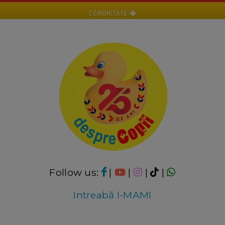
COMUNITATE
Follow us:
|
|
|
|
Intreabă I-MAMI