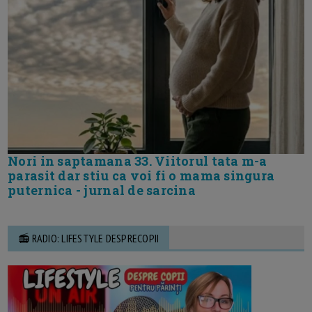
Nori in saptamana 33. Viitorul tata m-a
parasit dar stiu ca voi fi o mama singura
puternica - jurnal de sarcina
📻 RADIO: LIFESTYLE DESPRECOPII