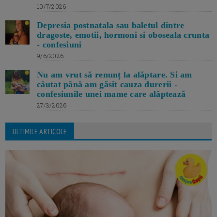
10/7/2026
Depresia postnatala sau baletul dintre
dragoste, emotii, hormoni si oboseala crunta
- confesiuni
9/6/2026
Nu am vrut să renunț la alăptare. Si am
căutat până am găsit cauza durerii -
confesiunile unei mame care alăptează
27/3/2026
ULTIMILE ARTICOLE