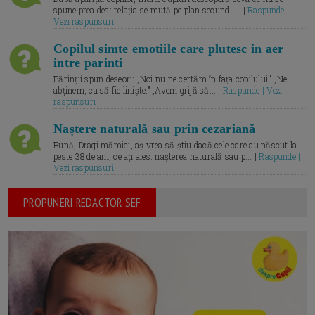
spune prea des: relația se mută pe plan secund. ... |
Raspunde |
Vezi raspunsuri
Copilul simte emotiile care plutesc in aer
intre parinti
Părinții spun deseori: „Noi nu ne certăm în fața copilului.” „Ne
abținem, ca să fie liniște.” „Avem grijă să... |
Raspunde | Vezi
raspunsuri
Naștere naturală sau prin cezariană
Bună, Dragi mămici, aș vrea să știu dacă cele care au născut la
peste 38 de ani, ce ați ales: nașterea naturală sau p... |
Raspunde |
Vezi raspunsuri
PROPUNERI REDACTOR SEF