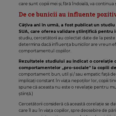
care sunt copiii mei și, fără îndoială, va continua 
De ce bunicii au influente pozitiv
Câțiva ani în urmă, a fost publicat un studi
SUA, care oferea validare științifică pentru 
studiu, cercetătorii au colectat date de la peste
determina dacă influența bunicilor are vreun efe
comportamentul copiilor.
Rezultatele studiului au indicat o corelație d
comportamentelor „pro-sociale” la copiii de
comportament bun, util și / sau empatic față de c
implicați constant în viața nepoților lor, copiii t
spune că aceasta nu este o revelație pentru mulț
știință.)
Cercetătorii consideră că această corelație se dat
care îl au în viaţa copiilor, spre deosebire de păr