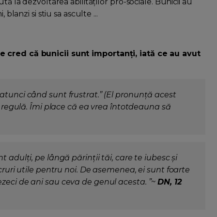
tă la dezvoltarea abilităților pro-sociale. Bunicii au
blanzi si stiu sa asculte ...
e cred că bunicii sunt importanți, iată ce au avut
atunci când sunt frustrat.” (El pronunță acest
în regulă. Îmi place că ea vrea întotdeauna să
 adulți, pe lângă părinții tăi, care te iubesc și
cruri utile pentru noi. De asemenea, ei sunt foarte
zeci de ani sau ceva de genul acesta. ”~
DN, 12