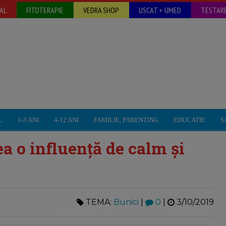
AL
FITOTERAPIE
VEDRA SHOP
USCAT + UMED
TESTARE
L
1-3 ANI
4-12 ANI
FAMILIE, PARENTING
EDUCATIE
S
ea o influență de calm și
TEMA:
Bunici
|
0
|
3/10/2019