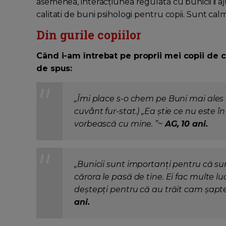
asemenea, interacțiunea regulată cu bunicii ii aju
calitati de buni psihologi pentru copii. Sunt calmi, 
Din gurile copiilor
Când i-am întrebat pe proprii mei copii de c
de spus:
„Îmi place s-o chem pe Buni mai ales 
cuvânt fur-stat.) „Ea știe ce nu este 
vorbească cu mine. ”~
AG, 10 ani.
„Bunicii sunt importanți pentru că sunt
cărora le pasă de tine. Ei fac multe lu
deștepți pentru că au trăit cam șapte
ani.