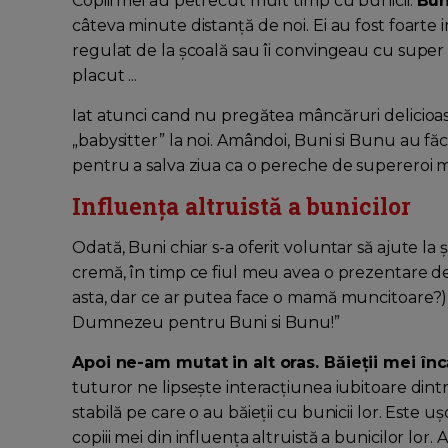
Copiii mei au petrecut mult timp cu bunicii.
Bu
câteva minute distanţă de noi. Ei au fost foarte im
regulat de la școală sau îi convingeau cu super
placut ...
Iat atunci cand nu pregătea mâncăruri delicioase
„babysitter” la noi. Amândoi, Buni si Bunu au făcu
pentru a salva ziua ca o pereche de supereroi ma
Influența altruistă a bunicilor
Odată, Buni chiar s-a oferit voluntar să ajute la 
cremă, în timp ce fiul meu avea o prezentare des
asta, dar ce ar putea face o mamă muncitoare?
Dumnezeu pentru Buni si Bunu!”
Apoi ne-am mutat in alt oras. Băieții mei în
tuturor ne lipseşte interacțiunea iubitoare din
stabilă pe care o au băieții cu bunicii lor. Este 
copiii mei din influența altruistă a bunicilor lo