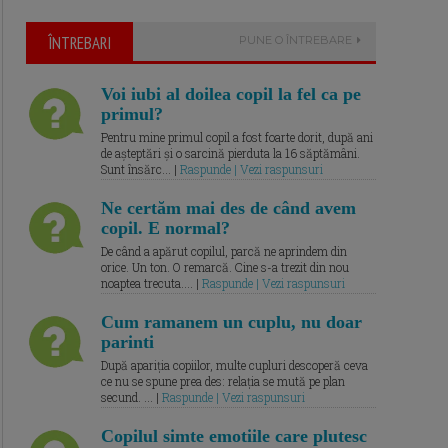
ÎNTREBARI
PUNE O ÎNTREBARE
Voi iubi al doilea copil la fel ca pe
primul?
Pentru mine primul copil a fost foarte dorit, după ani
de așteptări și o sarcină pierduta la 16 săptămâni.
Sunt însărc... |
Raspunde | Vezi raspunsuri
Ne certăm mai des de când avem
copil. E normal?
De când a apărut copilul, parcă ne aprindem din
orice. Un ton. O remarcă. Cine s-a trezit din nou
noaptea trecuta.... |
Raspunde | Vezi raspunsuri
Cum ramanem un cuplu, nu doar
parinti
După apariția copiilor, multe cupluri descoperă ceva
ce nu se spune prea des: relația se mută pe plan
secund. ... |
Raspunde | Vezi raspunsuri
Copilul simte emotiile care plutesc