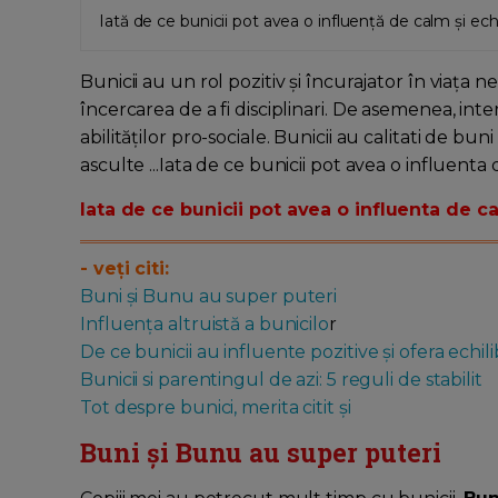
Iată de ce bunicii pot avea o influență de calm și echi
Bunicii au un rol pozitiv și încurajator în viaţa 
încercarea de a fi disciplinari. De asemenea, inte
abilităților pro-sociale. Bunicii au calitati de buni
asculte ...Iata de ce bunicii pot avea o influenta 
Iata de ce bunicii pot avea o influenta de ca
- veţi citi:
Buni și Bunu au super puteri
Influența altruistă a bunicilo
r
De ce bunicii au influente pozitive și ofera echil
Bunicii si parentingul de azi: 5 reguli de stabilit
Tot despre bunici, merita citit și
Buni și Bunu au super puteri