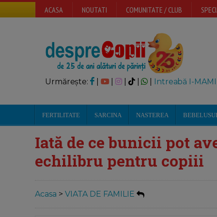
ACASA
NOUTATI
COMUNITATE / CLUB
SPECI
Urmărește:
|
|
|
|
|
Intreabă I-MAMI
FERTILITATE
SARCINA
NASTEREA
BEBELUSU
Iată de ce bunicii pot av
echilibru pentru copiii
Acasa
>
VIATA DE FAMILIE