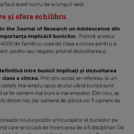
să facă acest lucru de-a lungul vieții.
e și ofera echilibru
u în the Journal of Research on Adolescence din
importanța implicării bunicilor.
Potrivit acestui
 4000 de familii cu copii de clasa a cincea pentru a
ct, pozitiv sau negativ, privind dezvoltarea și
efinitivă între bunicii implicați și dezvoltarea
 clasa a cincea.
Prin pro-social, se refereau la un
eilalți. Mai simplu spus, atunci când bunicii sunt
ind să fie oameni mai buni si mai empatici. (Din nou, aș
i dintre noi, dar oamenii de știință vor fi oameni de
orează rolului pozitiv și încurajator al bunicilor pe
inții care se ocupă de încercarea de a fi disciplinari. De