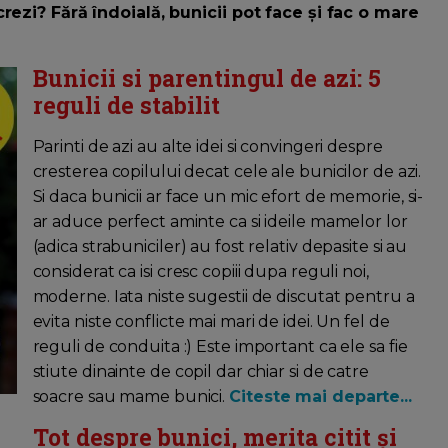
rezi? Fără îndoială, bunicii pot face și fac o mare
Bunicii si parentingul de azi: 5
reguli de stabilit
Parinti de azi au alte idei si convingeri despre
cresterea copilului decat cele ale bunicilor de azi.
Si daca bunicii ar face un mic efort de memorie, si-
ar aduce perfect aminte ca si ideile mamelor lor
(adica strabuniciler) au fost relativ depasite si au
considerat ca isi cresc copiii dupa reguli noi,
moderne. Iata niste sugestii de discutat pentru a
evita niste conflicte mai mari de idei. Un fel de
reguli de conduita :) Este important ca ele sa fie
stiute dinainte de copil dar chiar si de catre
soacre sau mame bunici.
Citeste mai departe...
Tot despre bunici, merita citit și