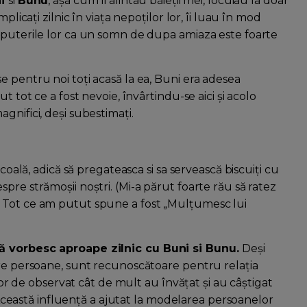
ni
si
Bunu
, așa cum îi alintau băieții mei, locuiau la doar
plicați zilnic în viaţa nepoţilor lor, îi luau în mod
 puterile lor ca un somn de dupa amiaza este foarte
 pentru noi toţi acasă la ea, Buni era adesea
t tot ce a fost nevoie, învârtindu-se aici și acolo
gnifici, deși subestimați.
școală, adică să pregateasca si sa servească biscuiţi cu
pre strămoșii noștri. (Mi-a părut foarte rău să ratez
) Tot ce am putut spune a fost „Mulțumesc lui
că vorbesc aproape zilnic cu Buni si Bunu.
Deși
tre persoane, sunt recunoscătoare pentru relația
ușor de observat cât de mult au învățat și au câștigat
r. Această influență a ajutat la modelarea persoanelor