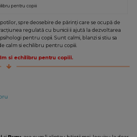
libru pentru copiii
nepotilor, spre deosebire de părinți care se ocupă de
racțiunea regulată cu bunicii ii ajută la dezvoltarea
 psihologi pentru copii. Sunt calmi, blanzi si stiu sa
de calm si echilibru pentru copiii.
lm si echilibru pentru copiii.
ibru