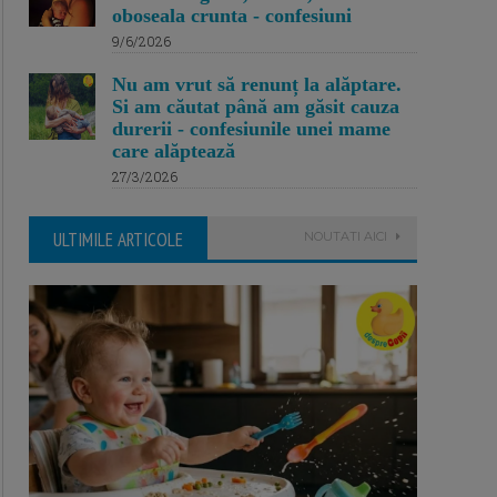
oboseala crunta - confesiuni
9/6/2026
Nu am vrut să renunț la alăptare.
Si am căutat până am găsit cauza
durerii - confesiunile unei mame
care alăptează
27/3/2026
ULTIMILE ARTICOLE
NOUTATI AICI