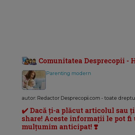
Comunitatea Desprecopii - H
Parenting modern
autor: Redactor Desprecopii.com - toate dreptur
✔️ Dacă ți-a plăcut articolul sau ț
share! Aceste informații le pot fi u
mulțumim anticipat! ❣️