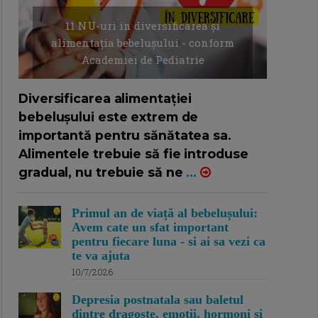
11 NU-uri in diversificarea și
alimentația bebelușului - conform
Academiei de Pediatrie
16/7/2026
AUTOR: EDITOR DC.
Diversificarea alimentației
bebelușului este extrem de
importantă pentru sănătatea sa.
Alimentele trebuie să fie introduse
gradual, nu trebuie să ne
...
Primul an de viață al bebelușului:
Avem cate un sfat important
pentru fiecare luna - si ai sa vezi ca
te va ajuta
10/7/2026
Depresia postnatala sau baletul
dintre dragoste, emotii, hormoni si