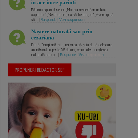
in aer intre parinti
Părinții spun deseori: „Noi nu ne certăm în fața
copilului.” „Ne abținem, ca să fie liniște.” „Avem grijă
să... |
Raspunde | Vezi raspunsuri
Naștere naturală sau prin
cezariană
Bună, Dragi mămici, aș vrea să știu dacă cele care
au născut la peste 38 de ani, ce ați ales: nașterea
naturală sau p... |
Raspunde | Vezi raspunsuri
PROPUNERI REDACTOR SEF